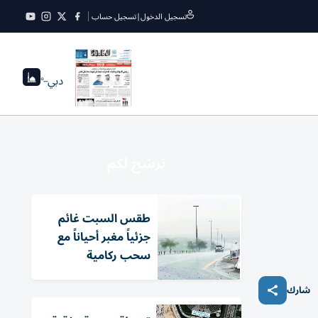
تسجيل الدخول
|
تسجيل حساب
دبي
--°
نرشح لكم
طقس السبت غائم
جزئياً مغبر أحياناً مع
سحب ركامية
شارك