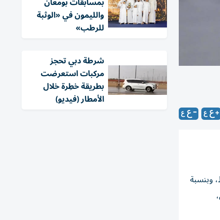
بمسابقات بومعان
والليمون في «الوثبة
للرطب»
شرطة دبي تحجز
مركبات استعرضت
بطريقة خطِرة خلال
الأمطار (فيديو)
ص الخاصة بالمركبات، من 54 خدمة إلى 14 خدمة فقط، وبنسبة
،