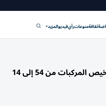
اضة
ثقافة
منوعات
رأي
فيديو
المزيد
ركبات من 54 إلى 14