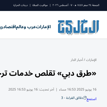
الجمعة ٢٤ صفر ١٤٤٨ ه - ٠٧ أغسطس ٢٠٢٦
|
مواقيت الصلاة
|
درجات الحرارة
الإمارات
عرب وعالم
اقتصاد
ري
الإمارات
/
أخبار الدار
«طرق دبي» تقلص خدمات ترخيص الم
16 يونيو 2025 16:53 مساء
|
آخر تحديث:
16 يونيو 16:53 2025
دقائق القراءة - 3
استمع