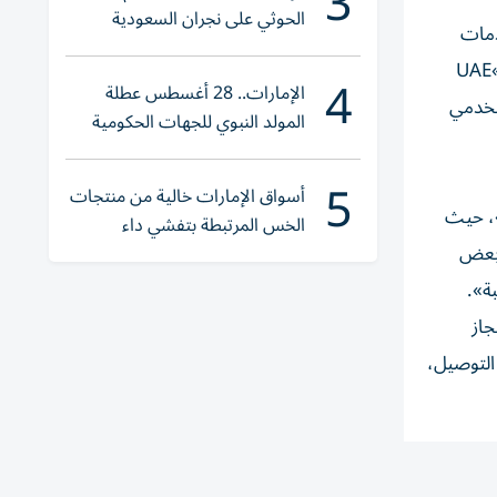
3
الحوثي على نجران السعودية
دمات
ترخيص المركبات وتقليص الخطوات والمتطلبات أيضاً، بحيث تمت الاستعانة باعتماد التوقيع الإلكتروني من خلال الهوية الرقمية»UAE
4
الإمارات.. 28 أغسطس عطلة
تخدمي
المولد النبوي للجهات الحكومية
الاتحادية و «الخاص»
5
أسواق الإمارات خالية من منتجات
»، حيث
الخس المرتبطة بتفشي داء
تعديل بعض
السيكلوسبورا
جاز
 التوصيل،