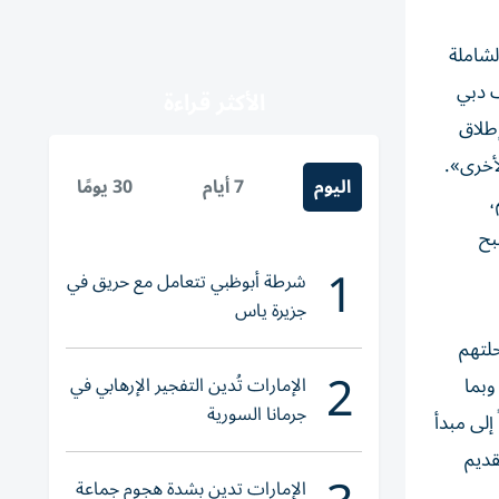
لشاملة
ف دبي
الأكثر قراءة
طلاق
أخرى».
اليوم
7 أيام
30 يومًا
،
بح
1
شرطة أبوظبي تتعامل مع حريق في
جزيرة ياس
لتهم
2
الإمارات تُدين التفجير الإرهابي في
وبما
جرمانا السورية
إلى مبدأ
قديم
الإمارات تدين بشدة هجوم جماعة