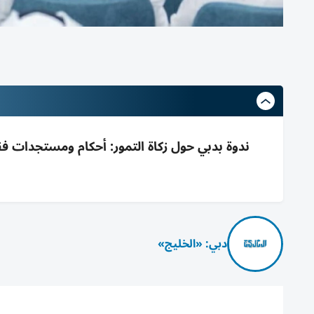
ندوة بدبي حول زكاة التمور: أحكام ومستجدات فقه
دبي: «الخليج»