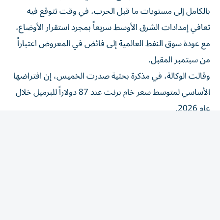
بالكامل إلى مستويات ما قبل الحرب، في وقت تتوقع فيه
تعافي إمدادات الشرق الأوسط سريعاً بمجرد استقرار الأوضاع،
مع عودة سوق النفط العالمية إلى فائض في المعروض اعتباراً
من سبتمبر المقبل.
وقالت الوكالة، في مذكرة بحثية صدرت الخميس، إن افتراضها
الأساسي لمتوسط سعر خام برنت عند 87 دولاراً للبرميل خلال
عام 2026.
وأضافت أن هناك مخاطر تدفع الأسعار نحو الانخفاض مقارنة
بتقديراتها الأساسية، مستندة إلى وجود هامش أمان كبير في
افتراضات الأسعار، وزيادة الإمدادات نتيجة الشحنات التي
عبرت مضيق هرمز خلال إعادة فتحه المؤقتة في يونيو، إلى
جانب مستويات المخزون المريحة، وتوقعات التعافي السريع
للإنتاج في الشرق الأوسط، وعودة السوق إلى فائض في
الإمدادات اعتباراً من سبتمبر.