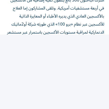
في أربعة مستشفيات أمريكية. وتلقى ​المشاركون إما العلاج
بالأكسجين العادي الذي يديره الأطباء أو ‌المعايرة الذاتية
للأكسجين عبر نظام «برو 100» الذي طورته شركة أو2ماتيك
الدنماركية لمراقبة مستويات الأكسجين باستمرار عبر مستشعر
صغير يوضع على طرف ⁠الإصبع ويضبط تدفق الأكسجين لحظة
بلحظة.
وقال الباحثون إن المرضى في مجموعة الذكاء الاصطناعي
قضوا وقتاً أقل بمستويات أكسجين منخفضة، ووقتاً أقل
بمستويات أكسجين ​مرتفعة، واحتاجوا إلى ‌عدد أقل من
التعديلات اليدوية للأكسجين من الطاقم الطبي للأكسجين ‌دون
أي زيادة في الآثار الجانبية الخطرة.
وذكروا أن عملهم يساهم في الجهود المستمرة المدعومة من
الجيش لتحسين توصيل الأكسجين في البيئات شديدة ‌الضغط.
وأوضح الطبيب ‌فيك بيبارتا، المشارك في إعداد ⁠الدراسة ومدير