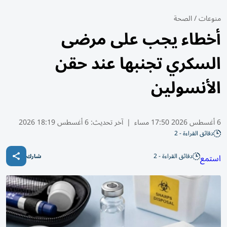
منوعات
/
الصحة
أخطاء يجب على مرضى
السكري تجنبها عند حقن
الأنسولين
6 أغسطس 2026 17:50 مساء
|
آخر تحديث:
6 أغسطس 18:19 2026
دقائق القراءة - 2
دقائق القراءة - 2
استمع
شارك