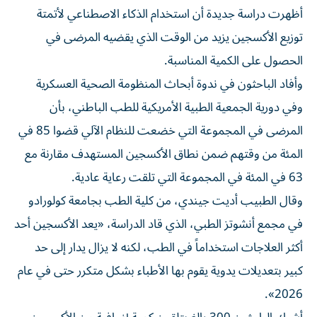
أظهرت دراسة جديدة أن استخدام الذكاء الاصطناعي لأتمتة
توزيع الأكسجين يزيد من الوقت الذي يقضيه المرضى في
الحصول على الكمية ‌المناسبة.
وأفاد الباحثون في ندوة أبحاث المنظومة الصحية العسكرية
وفي دورية الجمعية ​الطبية ⁠الأمريكية للطب الباطني، بأن
المرضى في المجموعة ‌التي خضعت للنظام الآلي قضوا ‌85 في
المئة من وقتهم ضمن نطاق الأكسجين المستهدف مقارنة مع
63 في المئة في المجموعة التي تلقت رعاية عادية.
وقال الطبيب أديت ‌جيندي، من كلية الطب بجامعة كولورادو
في مجمع أنشوتز الطبي، الذي ⁠قاد الدراسة، «يعد الأكسجين أحد
أكثر العلاجات استخداماً في الطب، لكنه لا يزال يدار إلى حد
كبير بتعديلات يدوية يقوم بها الأطباء بشكل متكرر حتى في عام
2026».
أشرك الباحثون 300 بالغ يتلقون كمية إضافية من الأكسجين