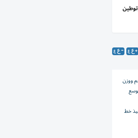
وتوطين
جم ووزن
توسع
فيذ خط