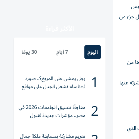
ابس
ل جزء من
الأكثر قراءة
اليوم
7 أيام
30 يومًا
ها من
1
رجل يمشي على المريخ؟.. صورة
رته عنها
لـ«ناسا» تشعل الجدل على مواقع
التواصل
2
مفاجأة تنسيق الجامعات 2026 في
مصر.. مؤشرات جديدة لقبول
الطلاب بالكليات
 الذي
تغريم مشاركة بمسابقة ملكة جمال