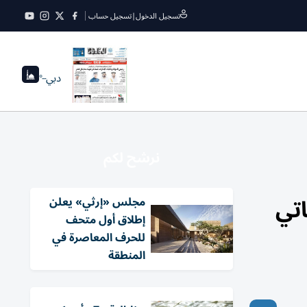
تسجيل الدخول
|
تسجيل حساب
دبي
--°
نرشح لكم
اتي
مجلس «إرثي» يعلن
إطلاق أول متحف
للحرف المعاصرة في
المنطقة