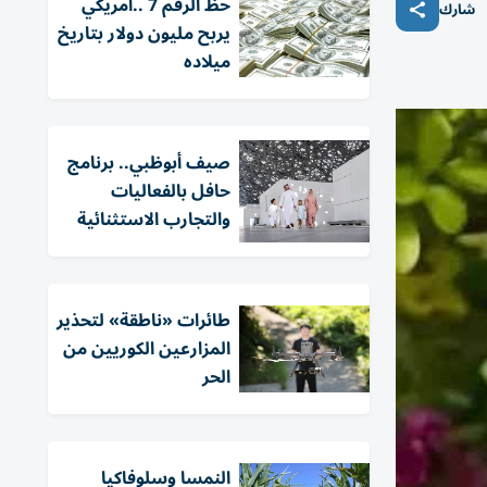
حظ الرقم 7 ..أمريكي
شارك
يربح مليون دولار بتاريخ
ميلاده
صيف أبوظبي.. برنامج
حافل بالفعاليات
والتجارب الاستثنائية
طائرات «ناطقة» لتحذير
المزارعين الكوريين من
الحر
النمسا وسلوفاكيا