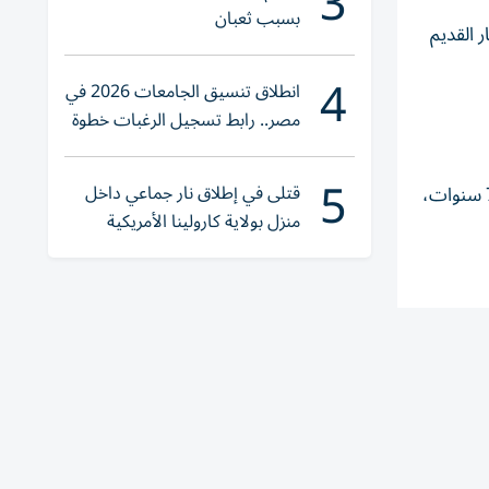
3
بسبب ثعبان
 القديم
4
انطلاق تنسيق الجامعات 2026 في
مصر.. رابط تسجيل الرغبات خطوة
بخطوة
5
قتلى في إطلاق نار جماعي داخل
القانون الذي صوّت عليه مجلس النواب المصري في 5 يوليو 2025، يشمل إنهاء عقود الإيجار القديمة بعد فترة انتقالية من 5 إلى 7 سنوات،
منزل بولاية كارولينا الأمريكية