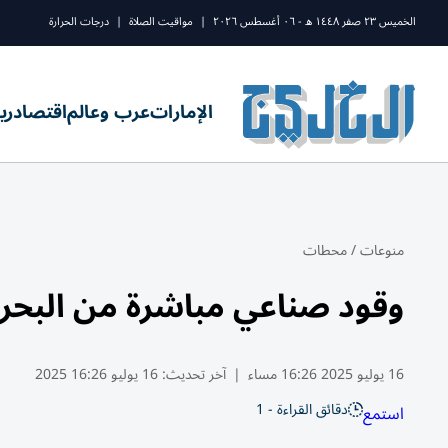
الخميس ٢٣ صفر ١٤٤٨ ه - ٠٦ أغسطس ٢٠٢٦
|
مواقيت الصلاة
|
درجات الحرارة
الإمارات
عرب وعالم
اقتصاد
ري
منوعات
/
محطات
وقود صناعي مباشرة من البحر ف
16 يوليو 2025 16:26 مساء
|
آخر تحديث:
16 يوليو 16:26 2025
دقائق القراءة - 1
استمع