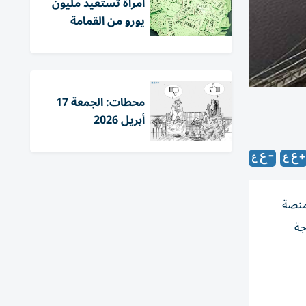
امرأة تستعيد مليون
يورو من القمامة
محطات: الجمعة 17
أبريل 2026
وجيا بألمانيا ضمن المبادرة الوطنية للهيدروجين «H₂Mare»، المنصة
جة