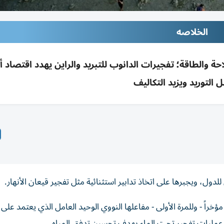
الخلاصه
والطاقة؛ تفجيرات الدانوب للتبريد والراين يهدد اقتصاد أل
التوريد ويزيد التكاليف
ول، ويجبرها على اتخاذ تدابير استثنائية مثل تفجير قيعان الأنهار.
 - وللمرة الأولى - مفاعلها النووي الوحيد العامل الذي يعتمد على م
 عمليات تفجير تحت الماء بهدف تحسين تدفق المياه.