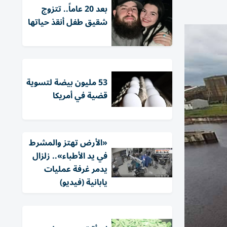
بعد 20 عاماً.. تتزوج
شقيق طفل أنقذ حياتها
53 مليون بيضة لتسوية
قضية في أمريكا
«الأرض تهتز والمشرط
في يد الأطباء».. زلزال
يدمر غرفة عمليات
يابانية (فيديو)