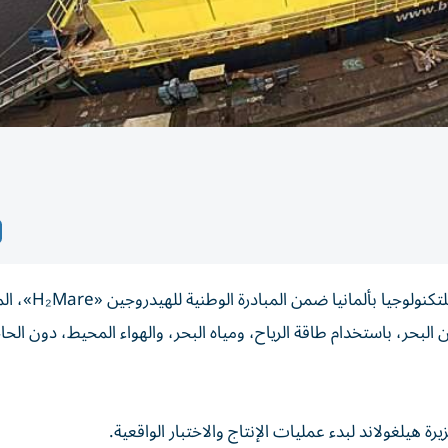
في خطوة نحو مستقبل طاقة نظيفة، أطلق معهد كارلسروه للتكنول
لبحر، باستخدام طاقة الرياح، ومياه البحر، والهواء المحيط، دون الحا
ة هيلغولاند لبدء عمليات الإنتاج والاختبار الواقعية.