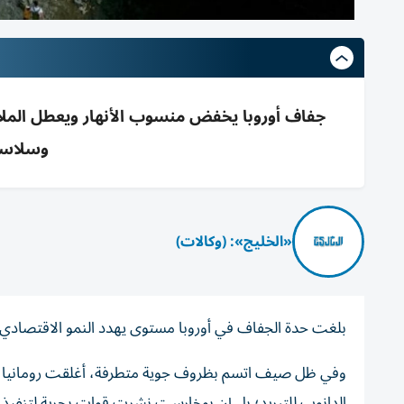
جفاف أوروبا يخفض منسوب الأنهار ويعطل الملاحة 
وسلاسل 
«الخليج»: (وكالات)
بلغت حدة الجفاف في أوروبا مستوى يهدد النمو الاقتصادي للد
وفي ظل صيف اتسم بظروف جوية متطرفة، أغلقت رومانيا مؤخراً
الدانوب للتبريد؛ بل إن بوخارست نشرت قوات بحرية لتنفيذ