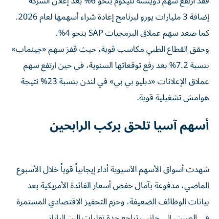
فقد ارتفع سهم دويتشه تليكوم بنحو 6% بعد إعلان الشركة
إضافة 3 مليارات يورو لبرنامج إعادة شراء أسهمها لعام 2026.
كما صعد سهم عملاق البرمجيات SAP بنحو 4%.
وحقق القطاع الطبي مكاسب قوية، حيث قفز سهم «جينماب»
بنسبة 7.2% بعد رفع توقعاتها السنوية، في حين ارتفع سهم
عملاق الإعلانات «دبليو بي بي» في لندن بنسبة 23% نتيجة
هوامش تشغيلية قوية.
أسهم آسيا تلحق بركب الرابحين
شهدت أسواق الأسهم الآسيوية أداء إيجابياً قوياً خلال الأسبوع
الماضي، مدفوعة بآمال خفض أسعار الفائدة الأمريكية بعد
بيانات الوظائف الضعيفة، وحزم التحفيز الاقتصادي المستمرة
في الصين، إلى جانب تراجع حدة تقلبات الين الياباني.