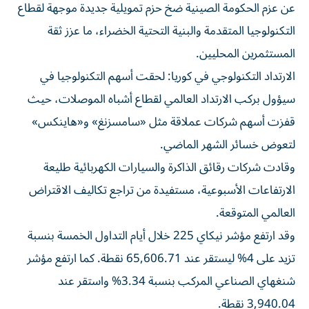
عن عزم الحكومة الصينية ضخ حزم تمويلية جديدة موجهة لقطاع
التكنولوجيا المتقدمة والبنية التحتية الخضراء، ما عزز ثقة
المستثمرين المحليين.
الارتداد التكنولوجي في كوريا: لحقت أسهم التكنولوجيا في
سيؤول بركب الارتداد العالمي لقطاع أشباه الموصلات، حيث
قفزت أسهم شركات عملاقة مثل «سامسزنغ» و«هاينكس»
لتعوض خسائر الشهر الماضي.
وقادت شركات رقائق الذاكرة والسيارات الكهربائية طليعة
الارتفاعات الأسبوعية، مستفيدة من تراجع تكاليف الاقتراض
العالمي المتوقعة.
وقد ارتفع مؤشر نيكاي 225 خلال أيام التداول الخمسة بنسبة
تزيد على 4% ليستقر عند 65,606.71 نقطة. كما ارتفع مؤشر
شنغهاي الصناعي المركب بنسبة 3.34% واستقر عند
3,940.04 نقطة.