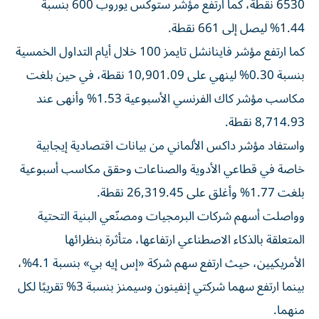
6530 نقطة، كما ارتفع مؤشر ستوكس يوروب 600 بنسبة
1.44% ليصل إلى 661 نقطة.
كما ارتفع مؤشر فاينانشل تايمز 100 خلال أيام التداول الخمسية
بنسبة 0.30% لينهي على 10,901.09 نقطة، في حين بلغت
مكاسب مؤشر كاك الفرنسي الأسبوعية 1.53% وأنهى عند
8,714.93 نقطة.
واستفاد مؤشر داكس الألماني من بيانات اقتصادية إيجابية
خاصة في قطاعي الأدوية والصناعات وحقق مكاسب أسبوعية
بلغت 1.77% وأغلق على 26,319.45 نقطة.
وواصلت أسهم شركات البرمجيات ومصنّعي البنية التحتية
المتعلقة بالذكاء الاصطناعي ارتفاعها، متأثرة بنظرائها
الأمريكيين، حيث ارتفع سهم شركة «إس إيه بي» بنسبة 4.1%،
بينما ارتفع سهما شركتي إنفينون وسيمنز بنسبة 3% تقريبًا لكل
منهما.