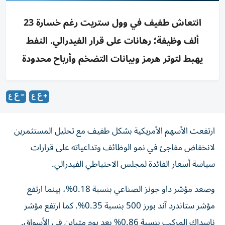
انتعاش طفيف في وول ستريت رغم خسارة 23
ألف وظيفة؛ رهانات على قرار الفيدرالي. النفط
يهبط لتوتر هرمز وبيانات التضخم وأرباح محدودة
ارتفعت الأسهم الأمريكية بشكل طفيف مع تحليل المستثمرين
لانخفاض مفاجئ في نمو الوظائف وتداعياته على قرارات
سياسة أسعار الفائدة لمجلس الاحتياطي الفيدرالي.
وصعد مؤشر داو جونز الصناعي بنسبة 0.18%، بينما ارتفع
مؤشر ستاندرد آند بورز 500 بنسبة 0.35%. كما ارتفع مؤشر
ناسداك المركب بنسبة 0.86% بعد يوم متباين في الأسواق.