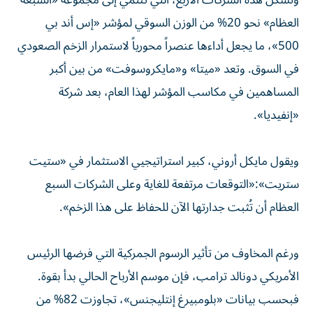
وتشكل هذه الشركات الأربع، التي تنتمي إلى مجموعة «السبعة
العظام» نحو 20% من الوزن السوقي لمؤشر «إس أند بي
500»، ما يجعل أداءها عنصراً محورياً لاستمرار الزخم الصعودي
في السوق. وتعد «ميتا» و«مايكروسوفت» من بين أكبر
المساهمين في مكاسب المؤشر لهذا العام، بعد شركة
«إنفيديا».
ويقول مايكل أروني، كبير استراتيجيي الاستثمار في «ستيت
ستريت»:«التوقعات مرتفعة للغاية وعلى الشركات السبع
العظام أن تُثبت جدارتها الآن للحفاظ على هذا الزخم».
ورغم المخاوف من تأثير الرسوم الجمركية التي فرضها الرئيس
الأمريكي دونالد ترامب، فإن موسم الأرباح الحالي بدأ بقوة.
فبحسب بيانات «بلومبيرغ إنتليجنس»، تجاوزت 82% من