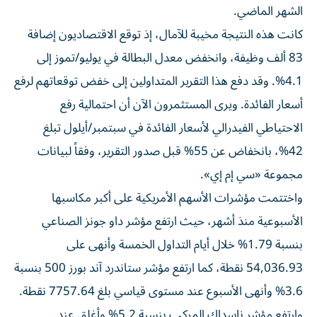
الشهر الماضي.
كانت هذه النتيجة مخيبة للآمال، إذ توقع الاقتصاديون إضافة
83 ألف وظيفة، وانخفض معدل البطالة في يوليو/تموز إلى
4.1%. وقد دفع هذا التقرير المتداولين إلى خفض توقعاتهم لرفع
أسعار الفائدة. ويرى المستثمرون الآن أن احتمالية رفع
الاحتياطي الفيدرالي لأسعار الفائدة في سبتمبر/أيلول تبلغ
42%، بانخفاض عن 55% قبل صدور التقرير، وفقاً لبيانات
مجموعة «سي إم إي».
واختتمت مؤشرات الأسهم الأمريكية على أكبر مكاسبها
الأسبوعية منذ أشهر، حيث ارتفع مؤشر داو جونز الصناعي
بنسبة 1.79% خلال أيام التداول الخمسة وأنهى على
54,036.93 نقطة، كما ارتفع مؤشر ستاندرد آند بورز 500 بنسبة
3.6% وأنهى الأسبوع عند مستوى قياسي بلغ 7757.64 نقطة.
وارتفع مؤشر ناسداك المركب بنسبة 5.2% وأغلق عند