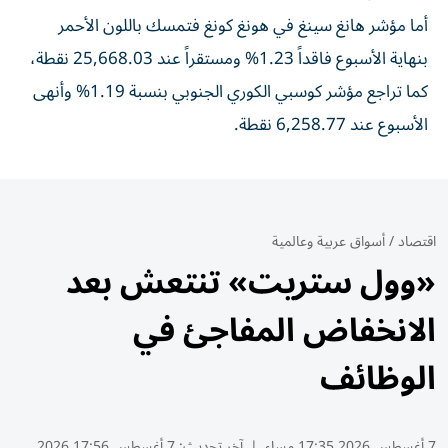
أما مؤشر هانغ سينغ في هونغ كونغ فتمسك باللون الأحمر
بنهاية الأسبوع فاقداً 1.23% ومستقراً عند 25,668.03 نقطة،
كما تراجع مؤشر كوسبي الكوري الجنوبي بنسبة 1.19% وأنهى
الأسبوع عند 6,258.77 نقطة.
اقتصاد
/
أسواق عربية وعالمية
«وول ستريت» تنتعش بعد
الانخفاض المفاجئ في
الوظائف
7 أغسطس 2026 17:35 مساء
|
آخر تحديث:
7 أغسطس 17:56 2026