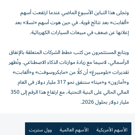
وتجلى هذا التباين الأسبوع الماضي عندما ارتفعت أسهم
«ألفابت» بعد نتائج قوية، في حين هوت أسهم «تسلا» بعد
إعلانها عن ضعف في مبيعات السيارات الكهربائية.
ويتابع المستثمرون من كثب خطط الشركات المتعلقة بالإنفاق
الرأسمالي، لاسيما مع زيادة موازنات الذكاء الاصطناعي. وتُظهر
تقديرات «بلومبيرغ» أن كلًا من «مايكروسوفت» و«ألفابت»
و«أمازون» و«ميتا» ستنفق نحو 317 مليار دولار في العام
المالي الحالي على البنية التحتية، مع ارتفاع هذا الرقم إلى 350
مليار دولار بحلول 2026.
الأسهم الأمريكية
الأسهم العالمية
وول ستريت