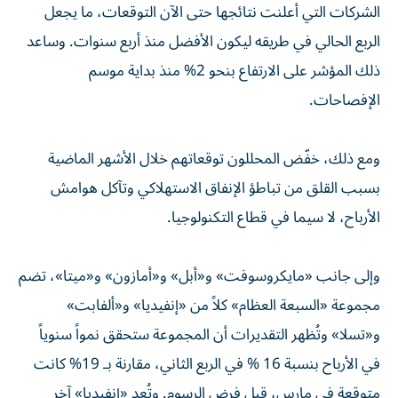
الشركات التي أعلنت نتائجها حتى الآن التوقعات، ما يجعل
الربع الحالي في طريقه ليكون الأفضل منذ أربع سنوات. وساعد
ذلك المؤشر على الارتفاع بنحو 2% منذ بداية موسم
الإفصاحات.
ومع ذلك، خفّض المحللون توقعاتهم خلال الأشهر الماضية
بسبب القلق من تباطؤ الإنفاق الاستهلاكي وتآكل هوامش
الأرباح، لا سيما في قطاع التكنولوجيا.
وإلى جانب «مايكروسوفت» و«أبل» و«أمازون» و«ميتا»، تضم
مجموعة «السبعة العظام» كلاً من «إنفيديا» و«ألفابت»
و«تسلا» وتُظهر التقديرات أن المجموعة ستحقق نمواً سنوياً
في الأرباح بنسبة 16 % في الربع الثاني، مقارنة بـ 19% كانت
متوقعة في مارس، قبل فرض الرسوم. وتُعد «إنفيديا» آخر