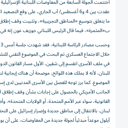
اختتمت الجولة السابعة من المفاوضات اللبنانية الإسرائيلية 
عقدت بين 4 و6 أغسطس/ آب الجاري، على وقع الت
ما يتعلق بتوسيع «المناطق التجريبية»، وتثبيت وقف إطلاق 
ب«المثمرة»، فيما قال الرئيس اللبناني جوزيف عون إنه في ا
و
خلال الاجتماع العسكري تم البحث في الموضوع التقني للتشاو
في ملف الأسرى انقسم إلى شقين، الأول مسار القانون الدول
للبنان، لأنه لا يملك هذه اللوائح، موضحة أن هناك إيجابية 
الموضوع. كما برز توجه للفصل بين الأسرى المدنيين لدى إس
الجانب الأمريكي بالحصول على إجابات بشأن وقف إطلاق الن
القانونية، سواء عبر الأمم المتحدة، أو ​الولايات المتحدة​»
لبنان، بالانتقال إلى مناطق جديدة وإصرار إسرائيل على التح
أيلول موعداً مبدئياً لجولة جديدة من المفاوضات، على أن يو