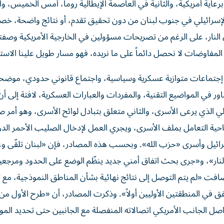
برعاية أمريكية، والثانية في العاصمة الإيطالية روما، أمس الخميس، وا
صعيد الإسرائيلي في جنوب لبنان من دون تحقيق تقدم، أو نتائج واضحة، خصو
النار، على الرغم من تصريحات مسؤولين في الخارجية الأمريكية وصفت
لمفاوضات لا نحصل دائماً على ما نريده، فهو مسار طويل علينا الاستم
حسب مصادر الرئاسة اللبنانية، فقد شهدت جلسة أمس 3 إجتماعات متوازية عسكرية وسياسية، واجتماع قانوني حدودي، مو
ر في المواضيع التقنية، والمفردات والعبارات العسكرية، لافتة إلى أ
ي الذي يرعى الأسرى، والثاني متعلق بتبادل لوائح الأسرى، وهو أمر
لناحية التعامل بملف الأسرى، ويجري العمل لإدخال الصليب الأحمر الد
رائيل وأسرى «حزب الله». وبحسب هذه المصادر، فإن «لبنان تلقّى وع
ار»، و«جرى بحث اتفاق أمني جديد ينظّم الوضع على الحدود ومرجعي
. وأضافت «لم يتم التوصل إلى نتائج نهائية بشأن المناطق النموذجية، مع
قق في المنطقتين الأوليين أولاً». وذكرت المصادر، أن «طرح الأول من
اصل الجانب الأمريكي اتصالاته المنفصلة مع الجانبين حتى تحديد المو