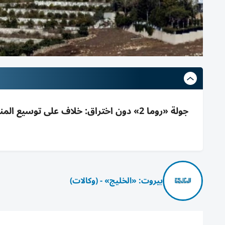
جولة «روما 2» دون اختراق: خلاف على توسي
بيروت: «الخليج» - (وكالات)