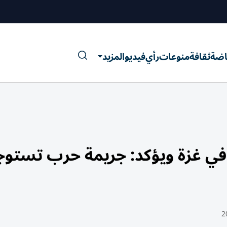
اضة
ثقافة
منوعات
رأي
فيديو
المزيد
 في غزة ويؤكد: جريمة حرب تست