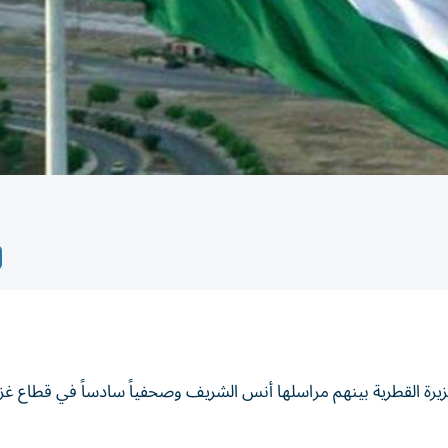
يرة القطرية بينهم مراسلها أنس الشريف وصحفياً سادساً في قطاع غزة،