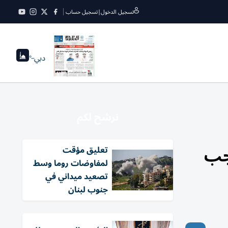
تسجيل الدخول
|
تسجيل حساب
دبي
--°
نرشح لكم
وجب
تعليق مؤقت
لمفاوضات روما وسط
تصعيد ميداني في
جنوب لبنان