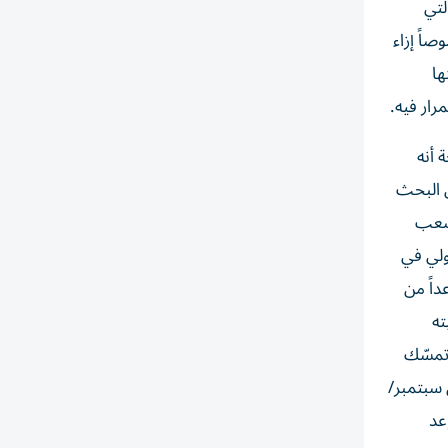
لتي
صاً إزاء
ها
رار فيه.
ضحة أنه
ن البحث
 صعب
ولي في
داً من
ته
 تمسّك
 سبتمبر/
عد