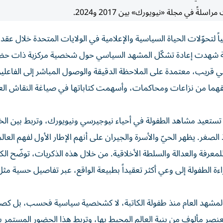
ً في مجلة «نيويورك» بين 2017 و2024.
تياً لتحوّلات الحياة السياسية والإعلامية في الولايات المتحدة خلال عقد
جربة صحفية بدأت عام 2014، وهي مرحلة شهدت إعادة تشكّل المشهد السياسي حول شخصية مركزية ذات
ني قريب، معتمدة على الملاحظة الدقيقة والوصول المباشر إلى الفاعلي
رافقهما من نزاعات ومحاكمات، وأسهمت كتاباتها في صياغة النقاش الع
 تستعيد مشاهد الطفولة في أحياء نيوجيرسي ونيويورك، وتربط بين الخب
صغر. يظهر الحيّ والأسرة والجيران على أنهم الإطار الأول لفهم العالم
لمعرفة والعدالة والسلطة الأخلاقية. من خلال هذه الذكريات، توضّح الك
 الطفولة إلى وعي أكثر تعقيداً بطبيعة الواقع، عبر تفاصيل حسية مثل
من المشهد العام منذ طفولة الكاتبة، لا كشخصية سياسية فحسب، بل كصو
نصر مألوف من بنية العالم المحيط بها، وتربط هذا الحضور المستمر ب