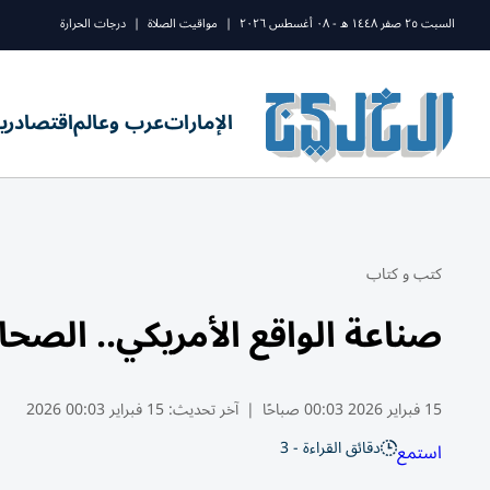
السبت ٢٥ صفر ١٤٤٨ ه - ٠٨ أغسطس ٢٠٢٦
|
مواقيت الصلاة
|
درجات الحرارة
الإمارات
عرب وعالم
اقتصاد
ري
كتب و كتاب
صناعة الواقع الأمريكي.. الص
15 فبراير 2026 00:03 صباحًا
|
آخر تحديث:
15 فبراير 00:03 2026
دقائق القراءة - 3
استمع