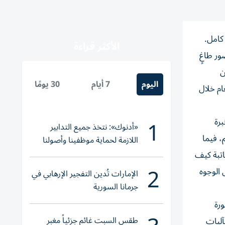
 كامل.
الأكثر قراءة
 حضور طاغٍ
ن
اليوم
7 أيام
30 يومًا
ام خلال
1
رة
«أدنوك»: نتخذ جميع التدابير
، فيما
اللازمة لحماية موظفينا وأصولنا
وعملياتنا
اتبة كيف
2
 الوجوه
الإمارات تُدين التفجير الإرهابي في
جرمانا السورية
رة
طقس السبت غائم جزئياً مغبر
آليات