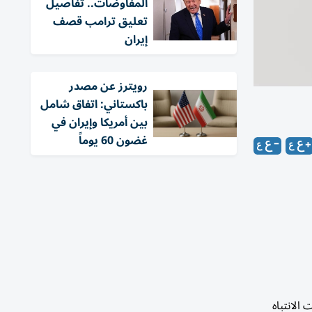
المفاوضات.. تفاصيل
تعليق ترامب قصف
إيران
‏رويترز عن مصدر
باكستاني: اتفاق شامل
بين أمريكا وإيران في
غضون 60 يوماً
الانتباه