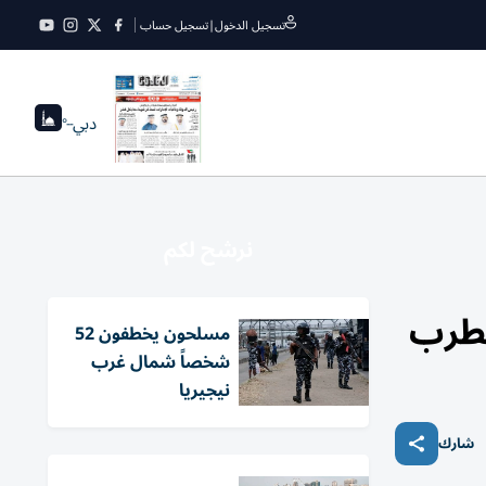
تسجيل الدخول
|
تسجيل حساب
دبي
--°
نرشح لكم
ضطرب
مسلحون يخطفون 52
شخصاً شمال غرب
نيجيريا
شارك