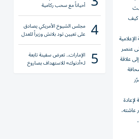
3
أحياناً مع سحب ركامية
حيث
ة كيف
4
مجلس الشيوخ الأمريكي يصادق
على تعيين تود بلانش وزيراً للعدل
لإعلامية
إلى عنصر
5
الإمارات.. تعرض سفينة تابعة
فضيحة إلى علاقة
لـ«أدنوك» للاستهداف بصاروخ
حافة
أثناء عبورها «هرمز»
ّر
لإعادة
ر عاشته،