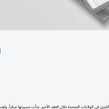
رى في الولايات المتحدة خلال العقد الأخير. بدأت مسيرتها مبكراً، ولفتت 