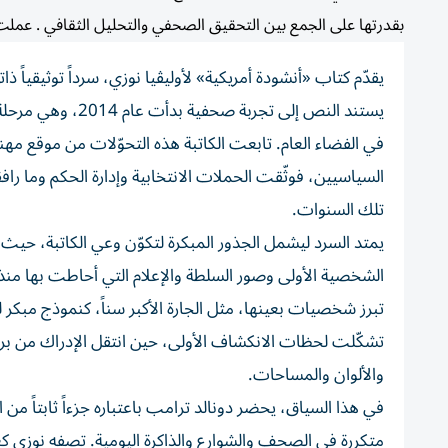
بقدرتها على الجمع بين التحقيق الصحفي والتحليل الثقافي . عملت مراسلة
يقدّم كتاب «أنشودة أمريكية» لأوليڤيا نوزي، سرداً توثيقياً ذا
يستند النص إلى ت
في الفضاء العام. تابعت الكاتبة هذه التحوّلات من موقع مه
السياسيين، فوثّقت الحملات الانتخابية وإدارة الحكم وما 
تلك السنوات.
يمتد السرد ليشمل الجذور المبكرة لتكوّن وعي الكاتبة، حيث
الشخصية الأولى وصور السلطة والإعلام التي أحاطت بها منذ ال
تبرز شخصيات بعينها، مثل الجارة الأكبر سناً، كنموذج مبكر ل
تشكّلت لحظات الانكشاف الأولى، حين انتقل الإدراك من براءة
والألوان والمساحات.
في هذا السياق، يحضر دونالد ترامب باعتباره جزءاً ثابتاً 
متكررة في الصحف والشوارع والذاكرة اليومية. تصفه نوزي كع