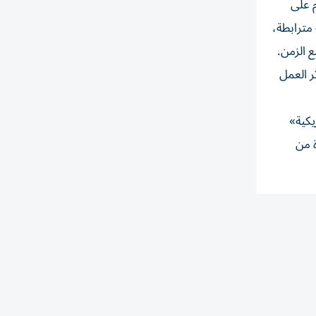
 على
 مترابطة،
 الزمن.
320 صفحة خلال ديسمبر 2025، شهادة عن أثر العمل
يكية»
ة من