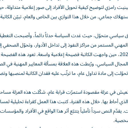
بينيت رامزي لتوضيح كيفية تحويل الأفراد إلى صور إعلامية متداولة، 
استهلاك جماعي. من خلال هذا التوازي بين الخاص والعام، تبيّن الكاتب
ق سياسي متحوّل، حيث غدت السياسة حدثاً دائماً، وأصبحت التغطية ا
المهني المستمر من مراكز النفوذ إلى تداخل الأدوار، وتحوّل الصحفي 
فاعل داخل السياق الذي يرصده. هذا المسار بلغ ذروته عام 2024، حين واجهت الكاتبة فضيحة إعلامية واسعة. تعود هذه ال
ل السياسي، ورُبطت هذه العلاقة بمسألة المعايير المهنية في الص
وّلت إلى مادة تداول عام، ما ترتّب عليه فقدان الكاتبة لمنصبها وتضر
لعيش في عزلة مقصودة استمرّت قرابة عام، شكّلت هذه العزلة مساحة 
ذي أحاط بها. خلال هذه الفترة، كتبت هذا العمل كقراءة تحليلية لمسا
قدّم النص سرداً تأملياً يتتبّع أثر هذا الواقع في الأفراد والمؤسسات،
لشخصية.