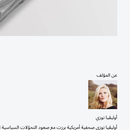
عن المؤلف
أوليڤيا نوزي
أوليڤيا نوزي صحفية أمريكية برزت مع صعود التحوّلات السياسية الكب