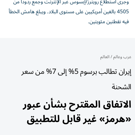
وجرى استطلاع رويترز/إبسوس عبر الإنترنت وجمع ردوداً من
4505 بالغين أمريكيين على مستوى البلاد. ويبلغ هامش الخطأ
فيه نقطتين مئويتين.
عرب وعالم
/
العالم
إيران تطالب برسوم 5% إلى 7% من سعر
الشحنة
الاتفاق المقترح بشأن عبور
«هرمز» غير قابل للتطبيق