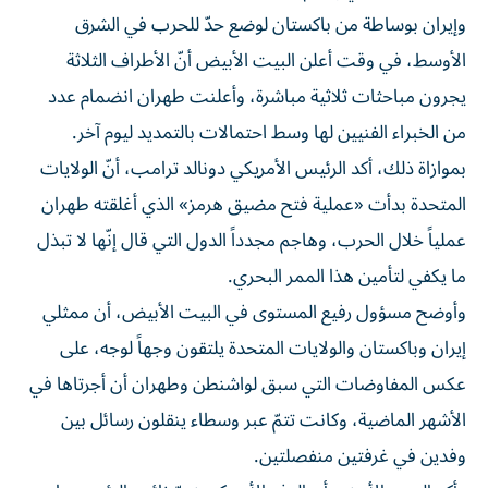
وإيران بوساطة من باكستان لوضع حدّ للحرب في الشرق
الأوسط، في وقت أعلن البيت الأبيض أنّ الأطراف الثلاثة
يجرون مباحثات ثلاثية مباشرة، وأعلنت طهران انضمام عدد
من الخبراء الفنيين لها وسط احتمالات بالتمديد ليوم آخر.
بموازاة ذلك، أكد الرئيس الأمريكي دونالد ترامب، أنّ الولايات
المتحدة بدأت «عملية فتح مضيق هرمز» الذي أغلقته طهران
عملياً خلال الحرب، وهاجم مجدداً الدول التي قال إنّها لا تبذل
ما يكفي لتأمين هذا الممر البحري.
وأوضح مسؤول رفيع المستوى في البيت الأبيض، أن ممثلي
إيران وباكستان والولايات المتحدة يلتقون وجهاً لوجه، على
عكس المفاوضات التي سبق لواشنطن وطهران أن أجرتاها في
الأشهر الماضية، وكانت تتمّ عبر وسطاء ينقلون رسائل بين
وفدين في غرفتين منفصلتين.