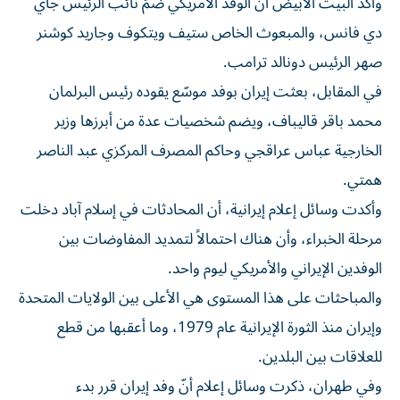
وأكد البيت الأبيض أن الوفد الأمريكي ضمّ نائب الرئيس جاي
دي فانس، والمبعوث الخاص ستيف ويتكوف وجاريد كوشنر
صهر الرئيس دونالد ترامب.
في المقابل، بعثت إيران بوفد موسّع يقوده رئيس البرلمان
محمد باقر قاليباف، ويضم شخصيات عدة من أبرزها وزير
الخارجية عباس عراقجي وحاكم المصرف المركزي عبد الناصر
همتي.
وأكدت وسائل إعلام إيرانية، أن المحادثات في إسلام آباد دخلت
مرحلة الخبراء، وأن هناك احتمالاً لتمديد المفاوضات بين
الوفدين الإيراني والأمريكي ليوم واحد.
والمباحثات على هذا المستوى هي الأعلى بين الولايات المتحدة
وإيران منذ الثورة الإيرانية عام 1979، وما أعقبها من قطع
للعلاقات بين البلدين.
وفي طهران، ذكرت وسائل إعلام أنّ وفد إيران قرر بدء