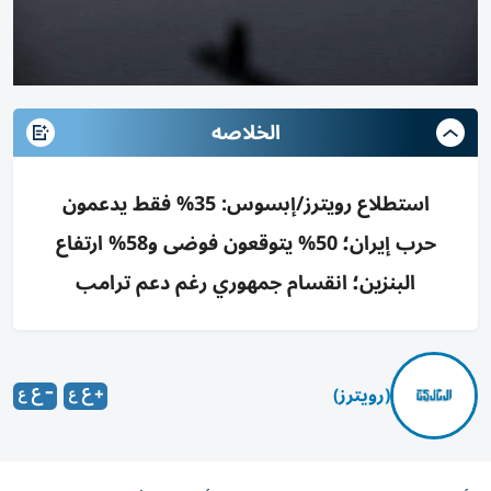
الخلاصه
استطلاع رويترز/إبسوس: 35% فقط يدعمون
حرب إيران؛ 50% يتوقعون فوضى و58% ارتفاع
البنزين؛ انقسام جمهوري رغم دعم ترامب
(رويترز)