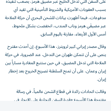
بسبب العقوبات الأمريكية والشروط التأمينية ‌التي تقيد أي
مدفوعات، فيما أظهرت بيانات للشحن البحري أن حركة الملاحة
عبر مضيقَي هرمز وباب المندب، انخفضت بشكل ملحوظ، ​
أمس الأول الأربعاء، مقارنة باليوم السابق.
وقال مصدر إيراني كبير لرويترز، هذا الأسبوع، إن أحدث مقترح
ينص على أن تتمكن طهران من التدخل، عند الضرورة، في حركة
الملاحة التي تدخل المضيق، ​في حين ستتبع المغادرة مساراً بين
إيران وعمان، على ‌أن تمنح السلطنة تصريح الخروج بعد إخطار
إيران.
وقالت اتحادات رائدة في قطاع الشحن عالمياً، في رسالة
مفتوحة هذا الأسبوع «قدرة السفن التجارية على الإبحار في
الممرات المائية الدولية بأمان وعلى نحو يمكن التنبؤ به، ومن