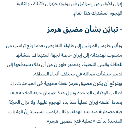
إيران الأولى من إسرائيل في يونيو/ حزيران 2025، والثانية
الهجوم المشترك هذا العام.
- تبايُن بشأن مضيق هرمز
ويأتي جلوس الطرفين إلى طاولة التفاوض بعدما رفع ترامب من
منسوب تهديداته إلى إيران خاصة لجهة استهداف منشآتها
للطاقة والبنى التحتية، وتحذير طهران من أن ذلك سيدفعها إلى
تدمير منشآت مماثلة في مختلف أنحاء المنطقة.
ويتوقع أن يكون مضيق هرمز نقطة محورية في المباحثات، إذ
تطالب الولايات المتحدة ودول عدة بضمان حرية الملاحة فيه،
بعدما أغلقته إيران عملياً منذ بدء الهجوم عليها. ولا تزال الحركة
فيه مضطربة منذ بدء الهدنة. وقال ترامب السبت: إنّ الولايات
المتحدة بدأت «عملية فتح مضيق هرمز».