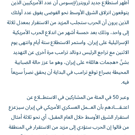
أظهر استطلاع جديد لرويترز/إبسوس أن عدد الأمريكيين الذين
يتوقعون انزلاق الشرق الأوسط نحو الفوضى يفوق عدد أولئك
الذين يرون أن الحرب ستجلب المزيد من الاستقرار بمعدل ثلاثة
إلى واحد، وذلك بعد خمسة ‌أشهر من اندلاع الحرب الأمريكية
الإسرائيلية على إيران. واستمر الاستطلاع ستة أيام وانتهى يوم
الاثنين مع تراجع الرئيس دونالد ترامب مرة أخرى عن التهديد
بشنّ «هجمات هائلة» على إيران، ​وهو ما عزز حالة الضبابية
المحيطة بصراع توقع ترامب في البداية أن يحقق نصراً سريعاً
فيه.
وعبر 50 في المئة من المشاركين في الاستطــلاع عن
اعتـقـــادهم بأن العــمل ‌العسكري الأمريكي في إيران سيزعزع
استقرار الشرق الأوسط ‌خلال العام المقبل، أي نحو ثلاثة أمثال
من قالوا إن الحرب ستؤدي إلى مزيد من الاستقرار في المنطقة