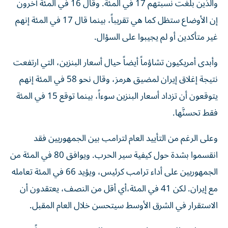
والذين بلغت نسبتهم 17 في المئة. وقال 16 في المئة آخرون
إن الأوضاع ستظل كما هي تقريباً، بينما قال 17 في المئة إنهم
غير متأكدين أو لم يجيبوا على السؤال.
وأبدى أمريكيون تشاؤماً أيضاً حيال أسعار البنزين، التي ارتفعت
نتيجة إغلاق إيران لمضيق هرمز، وقال نحو 58 في المئة إنهم
يتوقعون أن تزداد أسعار البنزين سوءاً، بينما توقع 15 في المئة
فقط تحسنَّها.
وعلى الرغم من التأييد العام لترامب بين الجمهوريين فقد
انقسموا بشدة حول كيفية سير الحرب. ويوافق 80 في المئة من
الجمهوريين على أداء ترامب كرئيس، ويؤيد 66 في المئة تعامله
مع إيران. لكن 41 في المئة،​أي أقل من النصف، يعتقدون أن
الاستقرار في الشرق الأوسط سيتحسن خلال العام المقبل.