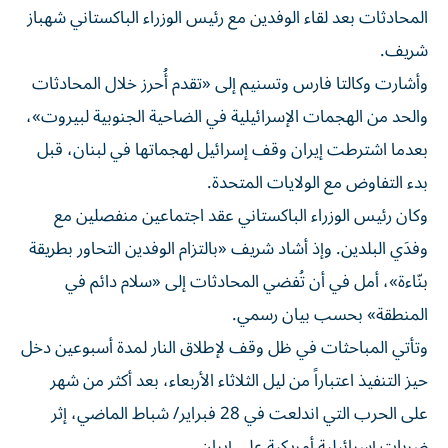
المحادثات بعد لقاء الوفدين مع رئيس الوزراء الباكستاني شهباز
شريف.
وأشارت وكالتا فارس وتسنيم إلى «تقدم أُحرز خلال المحادثات
والحد من الهجمات الإسرائيلية في الضاحية الجنوبية لبيروت»،
بعدما اشترطت إيران وقف إسرائيل لهجماتها في لبنان، قبل
بدء التفاوض مع الولايات المتحدة.
وكان رئيس الوزراء الباكستاني عقد اجتماعين منفصلين مع
وفدَي البلدين. وإذ أشاد شريف «بالتزام الوفدين التحاور بطريقة
بنّاءة»، أمل في أن تُفضي المحادثات إلى «سلام دائم في
المنطقة» بحسب بيان رسمي.
وتأتي المباحثات في ظل وقف لإطلاق النار لمدة أسبوعين دخل
حيز التنفيذ اعتباراً من ليل الثلاثاء الأربعاء، بعد أكثر من شهر
على الحرب التي اندلعت في 28 فبراير/ شباط الماضي، إثر
ضربات إسرائيلية أمريكية على إيران.