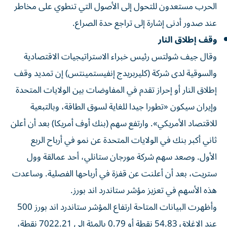
الحرب مستعدون للتحول إلى الأصول التي تنطوي على مخاطر
عند صدور أدنى إشارة إلى تراجع ⁠حدة الصراع.
وقف إطلاق النار
وقال جيف شولتس رئيس خبراء الاستراتيجيات الاقتصادية
والسوقية لدى شركة (كليربريدج إنفيستمينتس) إن تمديد وقف
إطلاق النار أو إحراز تقدم في المفاوضات بين الولايات المتحدة
وإيران سيكون «تطورا جيدا للغاية لسوق الطاقة، وبالتبعية ​
للاقتصاد ‌الأمريكي». وارتفع سهم (بنك أوف أمريكا) بعد أن أعلن
ثاني أكبر بنك في الولايات المتحدة ‌عن نمو في أرباح الربع
الأول. وصعد سهم شركة مورجان ستانلي، أحد عمالقة وول
ستريت، بعد أن أعلنت عن قفزة في أرباحها الفصلية. وساعدت
هذه الأسهم في تعزيز مؤشر ستاندرد اند بورز.
وأظهرت ‌البيانات المتاحة ارتفاع ‌المؤشر ستاندرد اند بورز 500
عند الإغلاق ⁠54.83 نقطة أو 0.79 بالمئة إلى 7022.21 نقطة،