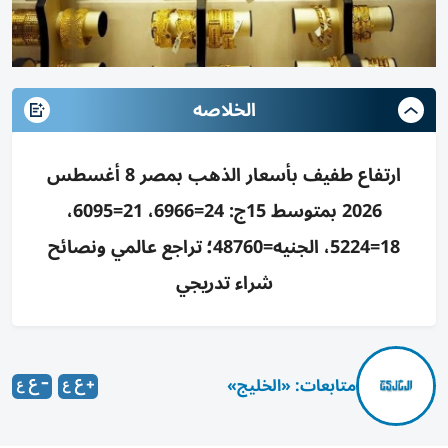
الخلاصه
ارتفاع طفيف بأسعار الذهب بمصر 8 أغسطس
2026 بمتوسط 15ج: 24=6966، 21=6095،
18=5224، الجنيه=48760؛ تراجع عالمي ونصائح
شراء تدريجي
متابعات: «الخليج»