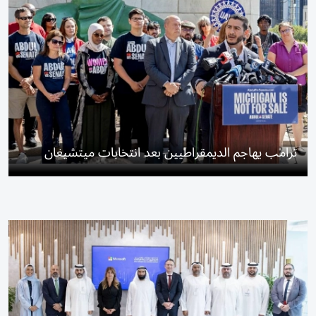
ترامب يهاجم الديمقراطيين بعد انتخابات ميتشيغان