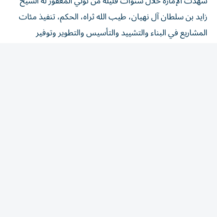
زايد بن سلطان آل نهيان، طيب الله ثراه، الحكم، تنفيذ مئات
المشاريع في البناء والتشييد والتأسيس والتطوير وتوفير
الخدمات، شملت إقامة المساكن والتجمعات السكنية الحديثة،
وبناء المستشفيات والعيادات والمدارس والجامعات والمعاهد
والكليات، إلى جانب تنفيذ مشاريع البنية التحتية من طرق
وجسور وشبكات الكهرباء والمياه وخدمات الاتصال
والمواصلات، وغيرها من المرافق الأساسية التي أسهمت في
بناء دولة عصرية وتوفير مقومات الحياة الكريمة للمواطنين.
بناء الانسان
وجاء تولي المغفور له الشيخ زايد بن سلطان آل نهيان، مقاليد
الحكم في مرحلة كانت أبوظبي تشهد فيها بدايات الاستفادة
من مواردها النفطية، بعد تصدير أول شحنة من النفط عام