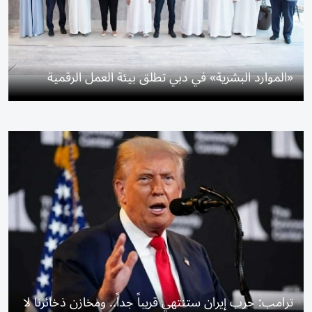
«الموارد البشرية» في دبي تطلق بيئة العمل الرقمية
ترامب: حرب إيران ستنتهي قريباً جداً.. ومخازن ذخائرنا لا