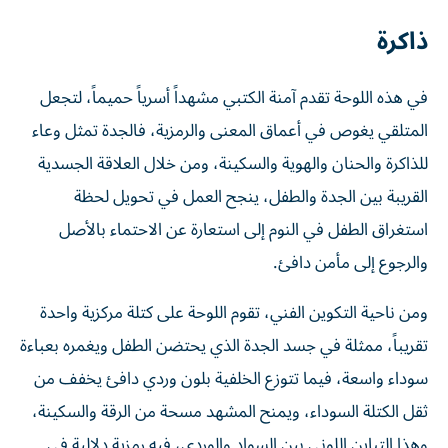
ذاكرة
في هذه اللوحة تقدم آمنة الكتبي مشهداً أسرياً حميماً، لتجعل
المتلقي يغوص في أعماق المعنى والرمزية، فالجدة تمثل وعاء
للذاكرة والحنان والهوية والسكينة، ومن خلال العلاقة الجسدية
القريبة بين الجدة والطفل، ينجح العمل في تحويل لحظة
استغراق الطفل في النوم إلى استعارة عن الاحتماء بالأصل
والرجوع إلى مأمن دافئ.
ومن ناحية التكوين الفني، تقوم اللوحة على كتلة مركزية واحدة
تقريباً، ممثلة في جسد الجدة الذي يحتضن الطفل ويغمره بعباءة
سوداء واسعة، فيما تتوزع الخلفية بلون وردي دافئ يخفف من
ثقل الكتلة السوداء، ويمنح المشهد مسحة من الرقة والسكينة،
وهذا التباين اللوني بين السواد والوردي، فيه رمزية دلالية في