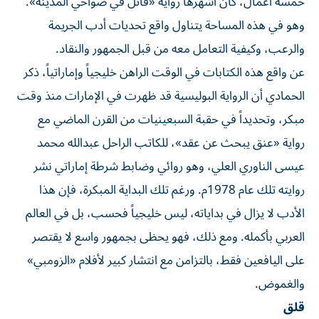
خمسة أعمال، كان أشهرها رواية «قاتل في ضواحي المدينة».
وهو في هذه المساحة يتناول واقع تحديات أدب الجريمة
والرعب، وكيفية التعامل معه من قبل الجمهور والنقاد.
عن واقع هذه الكتابات في الوقت الراهن خليجياً وإماراتياً، ذكر
الحمادي أن الرواية البوليسية قد ظهرت في الإمارات منذ وقت
مبكر، وتحديداً في حقبة السبعينيات من القرن الماضي مع
رواية «عنق يبحث عن عقد»، للكاتب الراحل عبدالله محمد
عيسى الناوري العلي، وهو روائي وضابط شرطة إماراتي نشر
روايته تلك عام 1978م. ورغم تلك البداية المبكرة، فإن هذا
الأدب لا يزال في بداياته، ليس خليجياً فحسب، بل في العالم
العربي بأكمله. ومع ذلك، فهو يحظى بجمهور واسع لا يقتصر
على اليافعين فقط، بالتزامن مع انتشار كبير لأفلام «الزومبي»
والغموض.
قلق