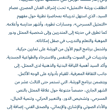
انطلقت ورشة «التمثيل» تحت إشراف الفنان المصري عصام
السيد، الذي استهل تدريباته بمحاضرة نظرية حول مفهوم
«التمثيل المسرحي»، ومسارات تطوره، وأشهر مدارسه وأعلامه.
كما تطرق في حديثه إلى المتدربين وإلى شخصية الممثل ودور
الموهبة والتعلم والتدريب في صقل إمكاناته.
واشتمل برنامج اليوم الأول من الورشة على تمارين حركية،
وتدريبات في الصوت والتنفس والاسترخاء والطواعية الجسدية.
وأكد السيد أهمية اللياقة البدنية والذهنية لدى الممثل، إلى
جانب الثقافة المعرفية، للقيام بأدواره على الوجه الأكمل.
ويتضمن برنامج الورشة، التي تستمر حتى الثالث عشر من
الشهر الجاري، حصصاً متنوعة حول علاقة الممثل بالنص
المسرحي، وتشخيص الدور، والتعبير الحركي، وتنمية الخيال،
والأداء الصوتي والإشاري والإيمائي، والصدق الفني، إضافة إلى
تجارب أدائية على مشاهد مسرحية مختارة.