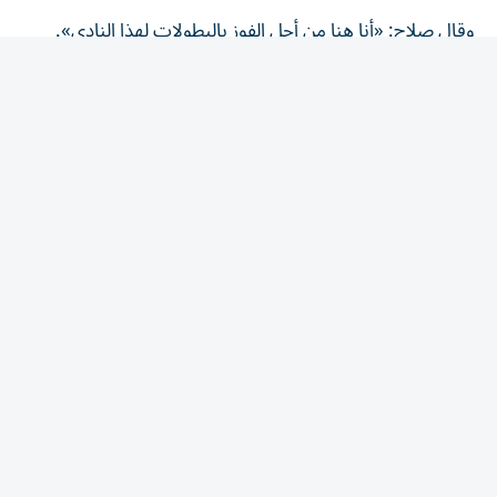
وقال صلاح: «أنا هنا من أجل الفوز بالبطولات لهذا النادي».
وتعوّل جماهير طرابزون سبور على خبرة صلاح الكبيرة من أجل
قيادة الفريق للمنافسة على الألقاب المحلية والقارية، بعد مسيرة
حافلة مع ليفربول الإنجليزي توج خلالها بالعديد من البطولات.
استقبال جماهيري غير مسبوق للنجم
المصري
وشهد تقديم محمد صلاح أجواء استثنائية في مدينة طرابزون،
حيث احتشد الآلاف من المشجعين لاستقبال اللاعب الذي
سيرتدي القميص رقم 10 مع الفريق التركي.
وتفاعل صلاح مع الجماهير التي رددت الهتافات باسمه، في
مشهد يعكس حجم الشعبية الكبيرة التي يحظى بها النجم