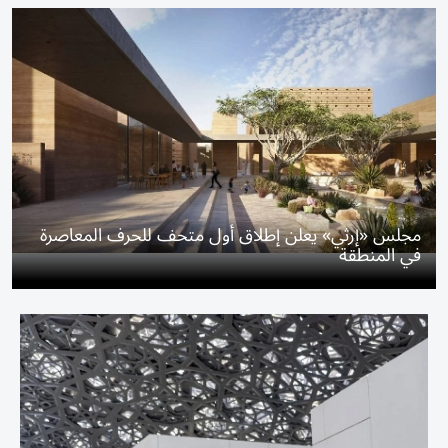
مجلس «إرثي» يعلن إطلاق أول متحف للحرف المعاصرة
في المنطقة