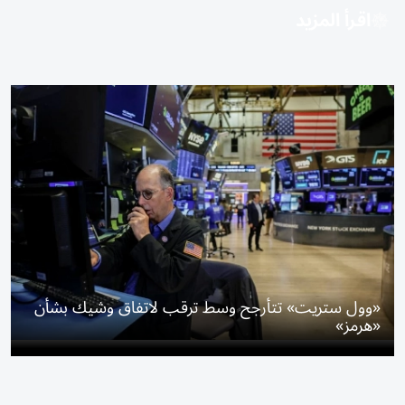
اقرأ المزيد
«وول ستريت» تتأرجح وسط ترقب لاتفاق وشيك بشأن
«هرمز»