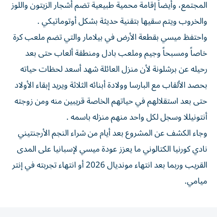
المجتمع، وأيضاً إقامة محمية طبيعية تضم أشجار الزيتون واللوز
والخروب ويتم سقيها بتقنية حديثة بشكل أوتوماتيكي .
واحتفظ ميسي بقطعة الأرض في بيلامار والتي تضم ملعب كرة
خاصاً ومسبحاً وجيم وملعب بادل ومنطقة ألعاب حتى بعد
رحيله عن برشلونة لأن منزل العائلة شهد أسعد لحظات حياته
بحصد الألقاب مع البارسا وولادة أبنائه الثلاثة ويريد إبقاء الأولاد
حتى بعد استقلالهم في حياتهم الخاصة قريبين منه ومن زوجته
أنتونيللا وسجل لكل واحد منهم منزله باسمه .
وجاء الكشف عن المشروع بعد أيام من شراء النجم الأرجنتيني
نادي كورنيا الكتالوني ما يعزز عودة ميسي لإسبانيا على المدى
القريب وربما بعد انتهاء مونديال 2026 أو انتهاء تجربته في إنتر
ميامي.