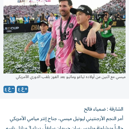
ميسي مع اثنين من أولاده تياغو وماتيو بعد الفوز بلقب الدوري الأمريكي
الشارقة : ضمياء فالح
أمر النجم الأرجنتيني ليونيل ميسي، جناح إنتر ميامي الأمريكي
حالياً وبرشلونة وباريس سان جيرمان سابقاً ، ببناء 3 منازل باسم