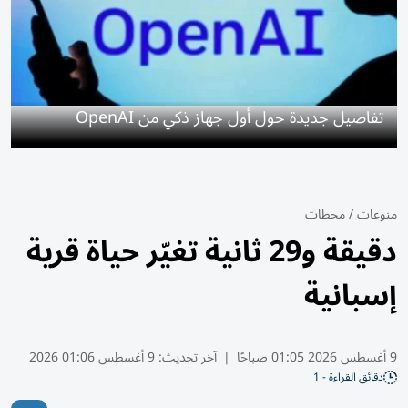
تفاصيل جديدة حول أول جهاز ذكي من OpenAI
منوعات
/
محطات
دقيقة و29 ثانية تغيّر حياة قرية
إسبانية
9 أغسطس 2026 01:05 صباحًا
|
آخر تحديث:
9 أغسطس 01:06 2026
دقائق القراءة - 1