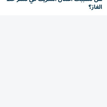
الغاز؟
وحسمت وزارة الموارد المائية والري الجدل بشأن ارتباط الحادث
بأعمال التكريك الجارية في ترعة الإسماعيلية، مؤكدة أن أعمال
التكريك لم تبدأ في المنطقة التي وقع بها الحادث، ولم تصل إلى
نقطة خط الغاز.
وشددت الوزارة على أنه لم يتم تنفيذ أي أعمال تكريك في موقع
الحادث، فيما يجرى حالياً فحص ملابسات الواقعة فنياً بدقة،
للوقوف على السبب الحقيقي لانفجار خط الغاز وتحديد
المسؤوليات بناءً على نتائج الفحص.
إغلاق 4 محطات مياه بعد انفجار خط
الغاز