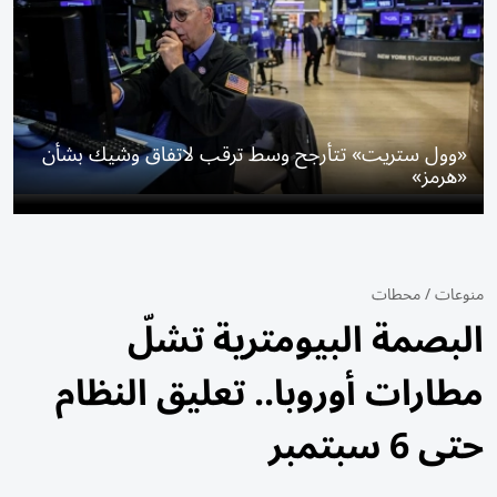
«وول ستريت» تتأرجح وسط ترقب لاتفاق وشيك بشأن
«هرمز»
منوعات
/
محطات
البصمة البيومترية تشلّ
مطارات أوروبا.. تعليق النظام
حتى 6 سبتمبر