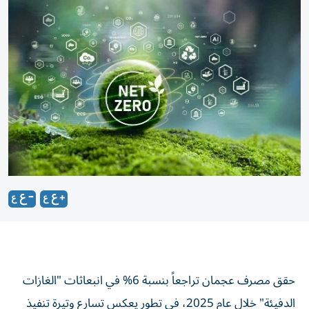
حقق مصرف عجمان تراجعاً بنسبة 6% في انبعاثات "الغازات
الدفيئة" خلال عام 2025، في تطور يعكس تسارع وتيرة تنفيذ