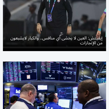
إيفيتش: العين لا يخشى أي منافس.. والكبار لايشبعون
من الإنجازات