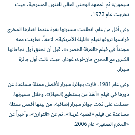
سيمون» ثم المعهد الوطني العالي للفنون المسرحية، حيث
تخرجت عام 1972.
وفي أقل من عام، انطلقت مسيرتها بقوة عندما اختارها المخرج
فرانسوا تروفو لفيلم «الليلة الأمريكية». لاحقاً، تعاونت معه
مجدداً في فيلم «الغرفة الخضراء»، قبل أن تحقق أول نجاحاتها
الكبرى مع المخرج جان-لوك غودار، حيث نالت أول جائزة
سيزار.
وفي عام 1981، فازت بجائزة سيزار لأفضل ممثلة مساعدة عن
دورها في فيلم «أنقذ من يستطيع (الحياة)». وخلال مسيرتها،
حصلت على ثلاث جوائز سيزار إضافية، من بينها أفضل ممثلة
مساعدة عن فيلم «قضية غريبة»، ثم عن «التوازن»، وأخيراً عن
«الملازم الصغير» عام 2006.