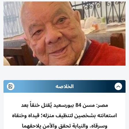
الخلاصه
مصر: مسن 84 ببورسعيد يُقتل خنقاً بعد
استعانته بشخصين لتنظيف منزله؛ قيداه وخنقاه
وسرقاه، والنيابة تحقق والأمن يلاحقهما