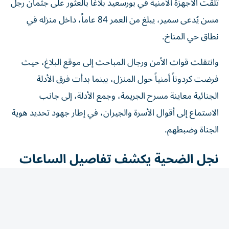
مسن يُدعى سمير، يبلغ من العمر 84 عاماً، داخل منزله في
نطاق حي المناخ.
وانتقلت قوات الأمن ورجال المباحث إلى موقع البلاغ، حيث
فرضت كردوناً أمنياً حول المنزل، بينما بدأت فرق الأدلة
الجنائية معاينة مسرح الجريمة، وجمع الأدلة، إلى جانب
الاستماع إلى أقوال الأسرة والجيران، في إطار جهود تحديد هوية
الجناة وضبطهم.
نجل الضحية يكشف تفاصيل الساعات
الأخيرة
كشف محمد سمير، نجل المجني عليه، أن والده استعان
بشخصين عرضوا عليه المساعدة على تنظيف المنزل، إلا أنهما
استغلا وجوده بمفرده، وقاما بالاعتداء عليه ضرباً بهدف السرقة.