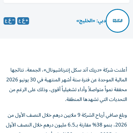
دبي: «الخليج»
أعلنت شركة «دريك آند سكل إنترناشيونال»، الجمعة، نتائجها
المالية الموحدة عن فترة ستة أشهر المنتهية في 30 يونيو 2026
محققة نمواً متواصلاً وأداء تشغيلياً أقوى، وذلك على الرغم من
التحديات التي تشهدها المنطقة.
وبلغ صافي أرباح الشركة 9 ملايين درهم خلال النصف الأول من
2026، بنمو 38% مقارنة بـ6.5 مليون درهم خلال النصف الأول
من عام 2025، بزيادة بلغت 38% على أساس سنوي، وقفزت