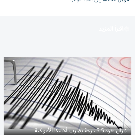
اقرأ المزيد
زلزال بقوة 5.5 درجة يضرب ألاسكا الأمريكية