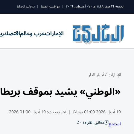
الجمعة ٢٤ صفر ١٤٤٨ ه - ٠٧ أغسطس ٢٠٢٦
|
مواقيت الصلاة
|
درجات الحرارة
الإمارات
عرب وعالم
اقتصاد
ري
الإمارات
/
أخبار الدار
«الوطني» يشيد بموقف بريطانيا
19 أبريل 2026 01:00 صباحًا
|
آخر تحديث:
19 أبريل 01:00 2026
دقائق القراءة - 2
استمع