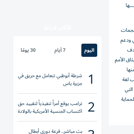
ــها
الأكثر قراءة
لهجمات
مي ودعم
هدف
اليوم
7 أيام
30 يومًا
ثاق الأمم
نها
1
شرطة أبوظبي تتعامل مع حريق في
ب لغة
جزيرة ياس
التي
2
لحماية
ترامب يوقع أمراً تنفيذياً لتقييد حق
اكتساب الجنسية الأمريكية بالولادة
بث مباشر.. قرعة دوري أبطال