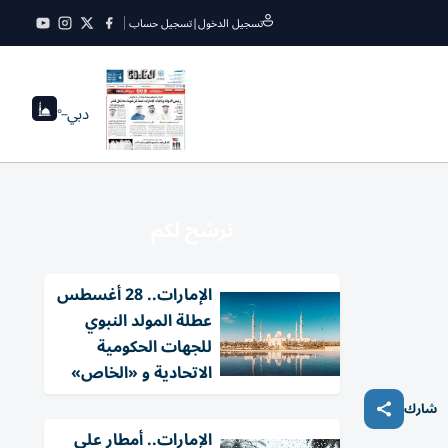
تسجيل الدخول
|
تسجيل حساب
دبي
--°
نرشح لكم
الإمارات.. 28 أغسطس
عطلة المولد النبوي
للجهات الحكومية
الاتحادية و «الخاص»
شارك
الإمارات.. أمطار على