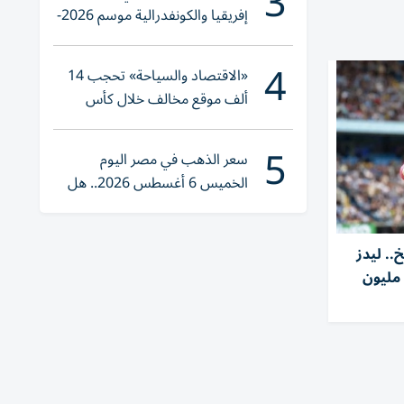
3
إفريقيا والكونفدرالية موسم 2026-
2027
4
«الاقتصاد والسياحة» تحجب 14
ألف موقع مخالف خلال كأس
العالم 2026
5
سعر الذهب في مصر اليوم
الخميس 6 أغسطس 2026.. هل
تنوي الشراء؟
.. ليدز
ونايتد يضم ترافورد مقابل 54 مليون