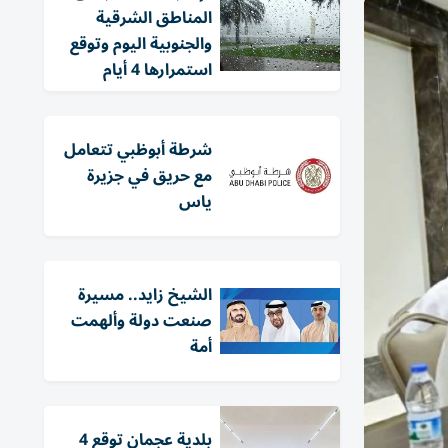
المناطق الشرقية
والجنوبية اليوم وتوقع
استمرارها 4 أيام
شرطة أبوظبي تتعامل
مع حريق في جزيرة
ياس
الشيخ زايد.. مسيرة
صنعت دولة وألهمت
أمة
بلدية عجمان توقع 4