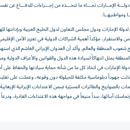
ولـــة الإمــارات تجـــاه ما تتخـــذه من إجـــراءات للدفـــاع عن نفسـ
ا ومواطنيهــا.
دولة الإمارات ودول مجلس التعاون لدول الخليج العربية وبإدانتها ل
 للأمن والاستقرار، مؤكداً أهمية الشراكات الدولية في تعزيز الأمن الإقلي
ح شعوب المنطقة والعالم. وأكد أن العدوان الإيراني الغاشم الذي است
منطقة يمثل انتهاكاً لسيادة هذه الدول والقوانين والأعراف الدولية ومي
ولة الإمارات في اتخاذ كل ما من شأنه حماية سيادتها والحفاظ على أم
 وبذلت جهوداً دبلوماسية مكثفة للحيلولة دون وقوعه، وعملت على تغلي
ات بالصواريخ والطائرات المسيّرة ضمن الاعتداءات الإيرانية الإرهابية 
سك أبنائها، سداً منيعاً في مواجهة هذه الاعتداءات الغادرة، ودرعاً 