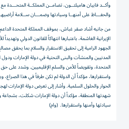
وأكــد فابيان هاميلتــون، تضامــن المملكــة المتحـــدة مع د
والحفـــاظ على أمنهــا وسيادتها وضمـــان ســلامة أراضيهــ
من جانبه أشاد صقر غباش، بموقف المملكة المتحدة الداعم ل
الإيرانية الغاشمة، باعتبارها انتهاكاً للقانون الدولي وتهديداً
الجهود الرامية إلى تحقيق الاستقرار والسلام بما يحقق مصال
المدنيين والمنشآت والبنى التحتية في دولة الإمارات ودول ال
المتحدة، وتقويضاً للأمن والسلم الإقليميين. وشدد على حق د
واستقرارها، مؤكداً أن الدولة لم تكن طرفاً في هذا الصراع،
الحوار والحلول السلمية. وأشار إلى تعرض دولة الإمارات لهجم
شهدتها المنطقة، مؤكداً أن دولة الإمارات شكلت، بشجاعة وتما
سيادتها وأمنها واستقرارها. (وام)