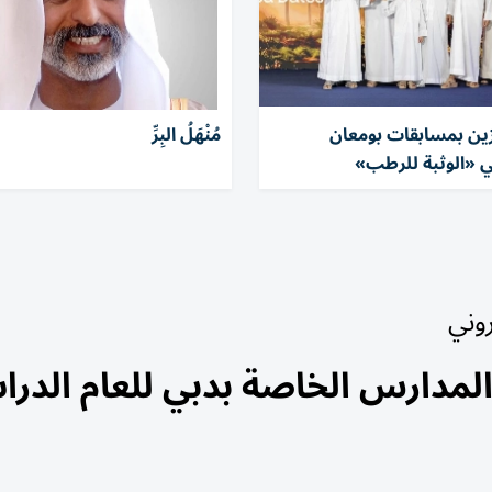
ئزين بمسابقات بومعان
مُنْهَلُ البِرِّ
ي «الوثبة للرطب»
روني
المدارس الخاصة بدبي للعام الدر