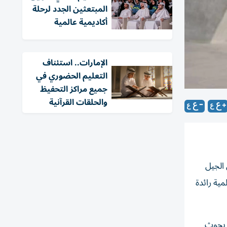
المبتعثين الجدد لرحلة
أكاديمية عالمية
الإمارات.. استئناف
التعليم الحضوري في
جميع مراكز التحفيظ
والحلقات القرآنية
 الجيل
ية رائدة
ء بحوث