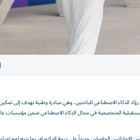
روّاد الذكاء الاصطناعي للباحثين، وهي مبادرة وطنية تهدف إلى تمكين
نية المستقبلية المتخصصة في مجال الذكاء الاصطناعي ضمن مؤسسات عالم
نين الإماراتيين الحاصلين حديثاً على درجة الدكتوراه، بما يتيح لهم إجرا