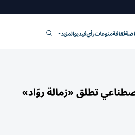
اضة
ثقافة
منوعات
رأي
فيديو
المزيد
صطناعي تطلق «زمالة روّاد»