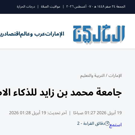
الجمعة ٢٤ صفر ١٤٤٨ ه - ٠٧ أغسطس ٢٠٢٦
|
مواقيت الصلاة
|
درجات الحرارة
الإمارات
عرب وعالم
اقتصاد
ري
الإمارات
/
التربية والتعليم
جامعة محمد بن زايد للذكاء الا
19 أبريل 2026 01:27 صباحًا
|
آخر تحديث:
19 أبريل 01:28 2026
دقائق القراءة - 2
استمع