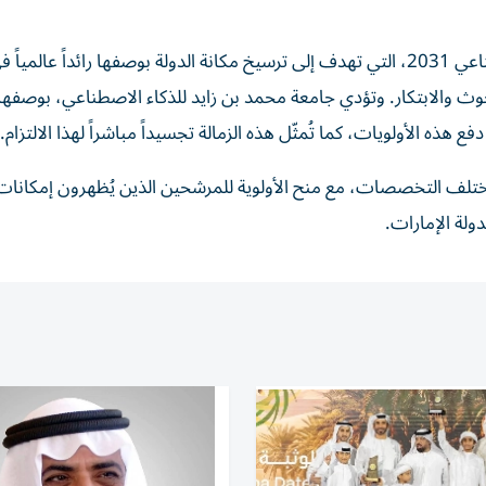
وتأتي هذه المبادرة دعماً لاستراتيجية الإمارات للذكاء الاصطناعي 2031، التي تهدف إلى ترسيخ مكانة الدولة بوصفها رائداً عا
وث والابتكار. وتؤدي جامعة محمد بن زايد للذكاء الاصطناعي، بوصفها
ع هذه الأولويات، كما تُمثّل هذه الزمالة تجسيداً مباشراً لهذا الالتزام.
ي مختلف التخصصات، مع منح الأولوية للمرشحين الذين يُظهرون إمكانات
دولة الإمارات.