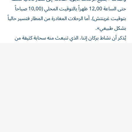
بتوقيت غرينتش). أما الرحلات المغادرة من المطار فتسير حالياً
بشكل طبيعي».
يُذكر أن نشاط بركان إتنا، الذي تنبعث منه سحابة كثيفة من
الدخان والرماد، يخضع للمراقبة من المعهد الوطني الإيطالي
للجيوفيزياء وعلم البراكين الذي يتولى تصويره وبث الصور على
موقعه الإلكتروني.
يبلغ ارتفاع أعلى بركان نشط في أوروبا 3324 متراً، وقد شهد
العديد من الثورات على مدار الـ500 ألف سنة الماضية.
في عام 2024، مرّ ما يقارب 12 مليون مسافر عبر مطار كاتانيا
الدولي الذي يخدم الجزء الشرقي من الجزيرة، إحدى أشهر
الوجهات السياحية في إيطاليا.