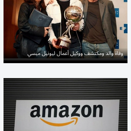
وفاة والد ومكتشف ووكيل أعمال ليونيل ميسي