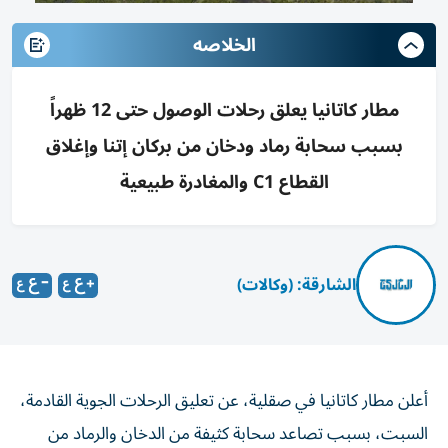
الخلاصه
مطار كاتانيا يعلق رحلات الوصول حتى 12 ظهراً
بسبب سحابة رماد ودخان من بركان إتنا وإغلاق
القطاع C1 والمغادرة طبيعية
الشارقة: (وكالات)
أعلن مطار كاتانيا في صقلية، عن تعليق الرحلات الجوية القادمة،
السبت، بسبب تصاعد سحابة كثيفة من الدخان والرماد من
بركان إتنا، أحد أنشط البراكين في العالم.