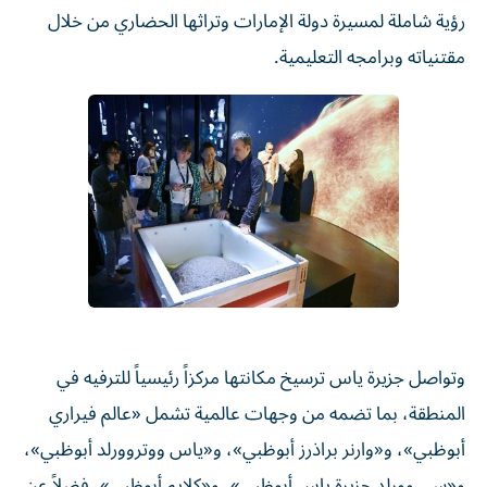
رؤية شاملة لمسيرة دولة الإمارات وتراثها الحضاري من خلال
مقتنياته وبرامجه التعليمية.
وتواصل جزيرة ياس ترسيخ مكانتها مركزاً رئيسياً للترفيه في
المنطقة، بما تضمه من وجهات عالمية تشمل «عالم فيراري
أبوظبي»، و«وارنر براذرز أبوظبي»، و«ياس ووتروورلد أبوظبي»،
و«سي وورلد جزيرة ياس أبوظبي»، و«كلايم أبوظبي»، فضلاً عن