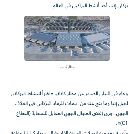
مطار كاتانيا
وجاء في البيان الصادر عن مطار كاتانيا «نظراً للنشاط البركاني
لجبل إتنا وما نتج عنه من انبعاث للرماد البركاني في الغلاف
الجوي، جرى إغلاق المجال الجوي المقابل للسحابة (القطاع
C1)».
وأضاف «جميع الرحلات الجوية القادمة إلى مطار كاتانيا معلقة
حتى الساعة 12,00 ظهراً بالتوقيت المحلي (10,00 صباحاً