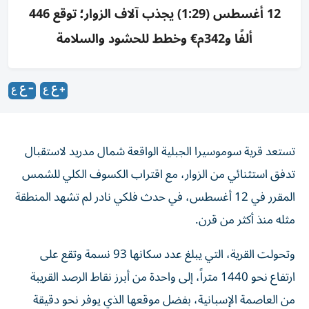
12 أغسطس (1:29) يجذب آلاف الزوار؛ توقع 446
ألفًا و342م€ وخطط للحشود والسلامة
تستعد قرية سوموسيرا الجبلية الواقعة شمال مدريد لاستقبال
تدفق استثنائي من الزوار، مع اقتراب الكسوف الكلي للشمس
المقرر في 12 أغسطس، في حدث فلكي نادر لم تشهد المنطقة
مثله منذ أكثر من قرن.
وتحولت القرية، التي يبلغ عدد سكانها 93 نسمة وتقع على
ارتفاع نحو 1440 متراً، إلى واحدة من أبرز نقاط الرصد القريبة
من العاصمة الإسبانية، بفضل موقعها الذي يوفر نحو دقيقة
و29 ثانية من الكسوف الكلي، وسط توقعات بتوافد آلاف