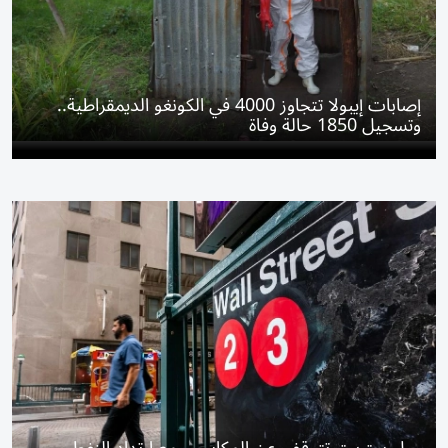
إصابات إيبولا تتجاوز 4000 في الكونغو الديمقراطية..
وتسجيل 1850 حالة وفاة
وول ستريت تتوقف عن المكاسب مع ارتداد النفط..