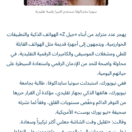
سونيا سايداكوفا تستخدم كاميرا رقمية تقليدية
يهجر عدد متزايد من أبناء «جيل Z» الهواتف الذكية والتطبيقات
الخوارزمية، ويتجهون إلى أجهزة قديمة مثل الهواتف القابلة
للطي ومشغلات الموسيقى والكاميرات الرقمية التقليدية، في
محاولة واضحة للحد من الإدمان الرقمي واستعادة السيطرة على
حياتهم اليومية.
ففي نيويورك، استبدلت سونيا سايداكوفا، طالبة بجامعة
نيويورك، هاتفها الذكي بجهاز تقليدي، مؤكدة أن القرار حررها
من التوفر الدائم وخفّض مستويات القلق، وفقاً لما نشرته
صحيفة «نيو يورك بوست» الأمريكية.
وقالت: «تقليل وقت الشاشة جعلني أكثر تركيزاً وسعادة.
تخليت عن خدمات البث الموسيقي، واعتمدت على التفاعل