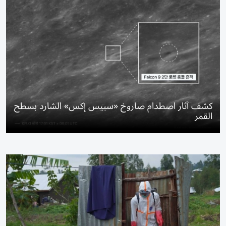
كشف آثار اصطدام صاروخ «سبيس إكس» الشارد بسطح
القمر