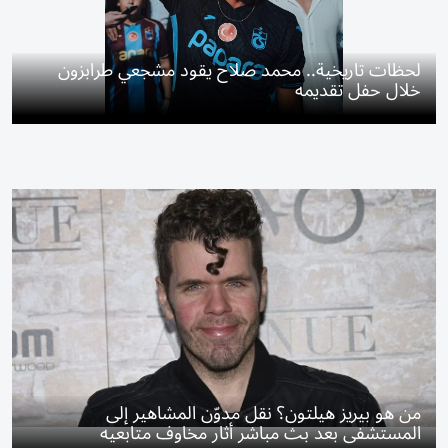
لحظات تاريخية.. محمد صلاح يقود مشجعي طرابزون
خلال حفل تقديمه
من هو بيريز هيلتون؟ نقل مدوّن المشاهير إلى
المستشفى بعد بث مباشر أثار مخاوف متابعيه