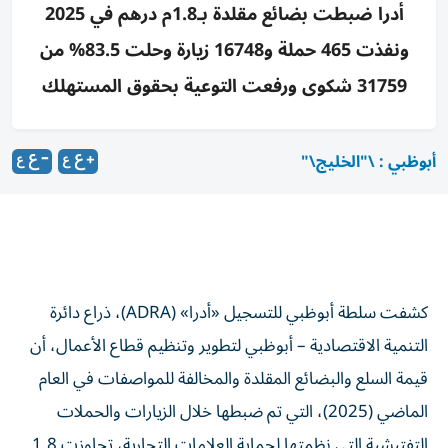
أدرا ضبطت بضائع مقلدة بـ1.8م درهم في 2025
ونفذت 465 حملة و16748 زيارة وحلت 83.5% من
31759 شكوى ورفعت التوعية بحقوق المستهلك
أبوظبي : \"الخليج\"
كشفت سلطة أبوظبي للتسجيل «أدرا» (ADRA)، ذراع دائرة
التنمية الاقتصادية – أبوظبي لتطوير وتنظيم قطاع الأعمال، أن
قيمة السلع والبضائع المقلدة والمخالفة للمواصفات في العام
الماضي (2025)، التي تم ضبطها خلال الزيارات والحملات
التفتيشية التي نظمتها لحماية العلامات التجارية، تجاوزت 1.8