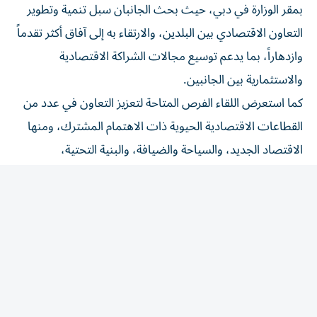
التعاون الاقتصادي بين البلدين، والارتقاء به إلى آفاق أكثر تقدماً
وازدهاراً، بما يدعم توسيع مجالات الشراكة الاقتصادية
والاستثمارية بين الجانبين.
كما استعرض اللقاء الفرص المتاحة لتعزيز التعاون في عدد من
القطاعات الاقتصادية الحيوية ذات الاهتمام المشترك، ومنها
الاقتصاد الجديد، والسياحة والضيافة، والبنية التحتية،
والخدمات اللوجستية، وريادة الأعمال، والصناعات المتقدمة،
بما يسهم في تعزيز النمو الاقتصادي وخلق مزيد من الفرص
أمام مجتمعي الأعمال في البلدين.
وقال بن طوق: «تحرص دولة الإمارات، بفضل توجيهات
قيادتها الرشيدة، على مواصلة الاستثمار وإقامة المشروعات
الاقتصادية والتنموية في السوق السورية، بما يسهم في توسيع
مجالات الشراكة بين البلدين، ودعم مسارات التنمية
المستدامة، وخلق فرص متنوعة تدفع عجلة التنمية، وتعزز