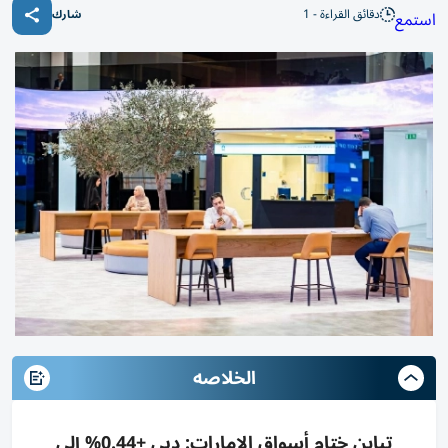
دقائق القراءة - 1
استمع
شارك
الخلاصه
تباين ختام أسواق الإمارات: دبي +0.44% إلى