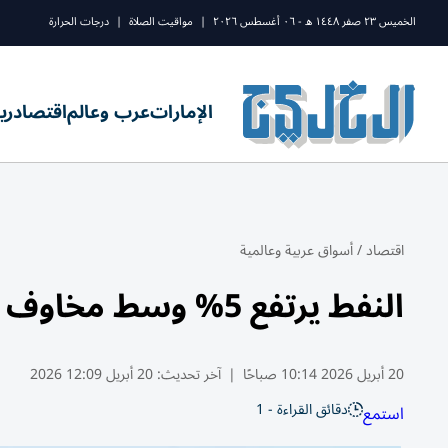
الخميس ٢٣ صفر ١٤٤٨ ه - ٠٦ أغسطس ٢٠٢٦
|
مواقيت الصلاة
|
درجات الحرارة
الإمارات
عرب وعالم
اقتصاد
ري
اقتصاد
/
أسواق عربية وعالمية
النفط يرتفع 5% وسط مخاوف انهيار وقف إطلاق النار
20 أبريل 2026 10:14 صباحًا
|
آخر تحديث:
20 أبريل 12:09 2026
دقائق القراءة - 1
استمع