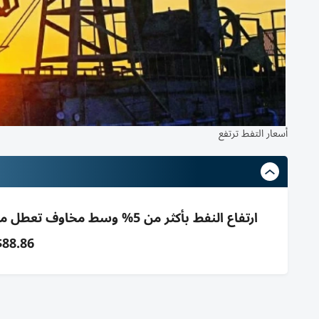
أسعار التفط ترتفع
88.86$ بعد هبوط 9% الجمعة