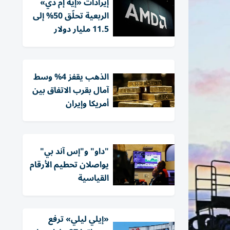
إيرادات «إيه إم دي»
الربعية تحلّق 50% إلى
11.5 مليار دولار
الذهب يقفز 4% وسط
آمال بقرب الاتفاق بين
أمريكا وإيران
"داو" و"إس آند بي"
يواصلان تحطيم الأرقام
القياسية
«إيلي ليلي» ترفع