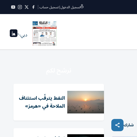
تسجيل الدخول
|
تسجيل حساب
دبي
--°
نرشح لكم
النفط يترقّب استئناف
الملاحة في «هرمز»
شارك