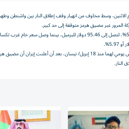
 الاثنين، وسط مخاوف من انهيار وقف إطلاق ‌النار بين واشنطن وطهر
ة المرور عبر مضيق هرمز متوقفة إلى ‌حد كبير.
وقفزت العقود الآجلة لخام ‌برنت 5.08 دولار للبرميل، أو 5.62%، لتصل إلى 95.46 دولار للبرميل، بينما وصل سعر خام ‌غر
وتراجع الخامان تسعة في المئة، الجمعة، ليسجلا أكبر انخفاض يومي لهما منذ 18 إبريل/ نيسان، بعد أن أعلنت إيرا
 النار.