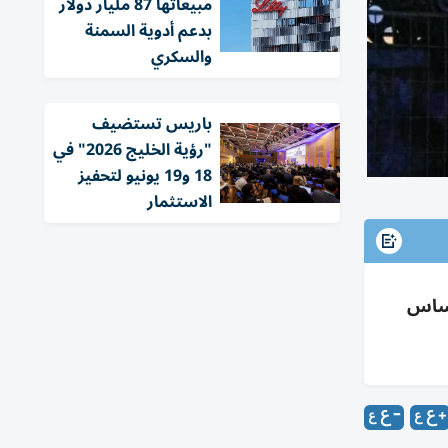
مبيعاتها 87 مليار دولار
بدعم أدوية السمنة
والسكري
باريس تستضيف
"رؤية الخليج 2026" في
18 و19 يونيو لتحفيز
الاستثمار
طهران؛ برنت 95.46$ وغرب تكساس