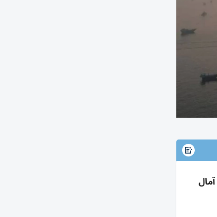
79.7 ودبليو تي آي 75.76 مع تراجع آمال