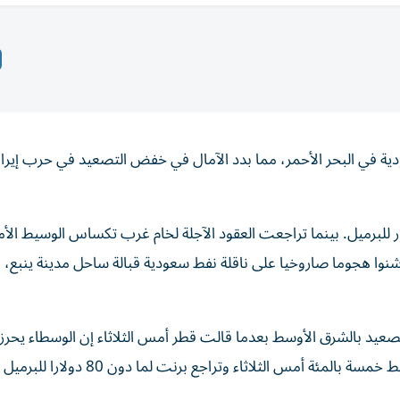
دية ‌في البحر الأحمر، مما بدد الآمال في خفض التصعيد في حرب ​إيرا
عقود ‌الآجلة لخام برنت 0.47 بالمئة إلى 79.73 دولار للبرميل. بينما تراجعت العقود الآجلة لخام غرب تكساس الوسيط 
ر الحوثيون أنهم شنوا هجوما صاروخيا على ناقلة نفط سعودية قبالة ساحل مدينة ينبع، 
صعيد بالشرق الأوسط ​بعدما قالت قطر أمس الثلاثاء إن الوسطاء يحرز
في ‌جهود إنهاء الحرب. وتسبب ذلك في انخفاض أسعار النفط خمسة بالمئة أمس الثلاثاء وتراجع برنت لما د