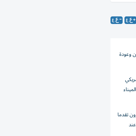
ن وعودة
الأمريكي
الميناء
ون تقدما
ون 80 دولارا للبرميل عند