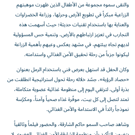
والتقى سموه مجموعة من الأطفال الذين ظهرت موهبتهم
الزراعية مبكراً في تطويع الأرض وحرثها، وزراعة الخضراوات
والعناية بها باستخدام تقنيات حديثة؛ حيث أسهمت هذه
التجارب في تعزيز ارتباطهم بالأرض، وتنمية حس المسؤولية
لديهم تجاه بيئتهم، في مشهد يعكس وعيهم بأهمية الزراعة
ليكونوا جزءاً من رحلة تحقيق الأمن الغذائي واستدامته.
وكان الحفل قد استهل بعرض فني باستخدام الرمل بعنوان
«حصاد الرؤية»، جسّد خلاله رحلة تحول استراتيجية انطلقت من
بذرة أولى، لترتقي اليوم إلى منظومة غذائية عضوية متكاملة،
تمتد لتصل إلى كل بيت، موفّرة غذاء صحياً وآمناً، ومكرّسة
نموذجاً رائداً في الاستدامة والأمن الغذائي.
وشاهد صاحب السمو حاكم الشارقة، والحضور فيلماً وثائقياً
يتضمن التأكيد بأن منظومة الشارقة للأمن الغذائي العضوي لا