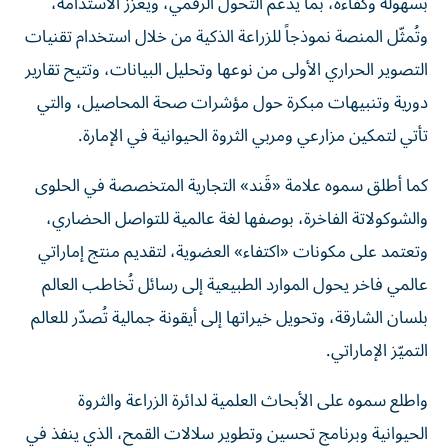
بسهولة وكفاءة، بما يدعم التحول الرقمي، ويُعزّز الاستدامة،
وتُمثّل المنصة نموذجاً للزراعة الذكية من خلال استخدام تقنيات
التصوير الحراري الأولى من نوعها وتحليل البيانات، وتتيح تقارير
دورية وتنبيهات مبكرة حول مؤشرات صحة المحاصيل، والتي
تأتي لتمكين مزارعي ومربي الثروة الحيوانية في الإمارة.
كما أطلق سموه علامة «قَند» التجارية المتخصصة في الحلوى
والشوكولاتة الفاخرة، بوصفها لغة عالمية للتواصل الحضاري،
وتعتمد على مكونات «اكتفاء» العضوية، لتقديم منتج إماراتي
عالمي فاخر يحول الموارد الطبيعية إلى رسائل تُخاطب العالم
بلسان الشارقة، وتحويل خيراتها إلى أيقونة جمالية تُصدّر للعالم
التميّز الإماراتي.
واطلع سموه على الأبحاث العلمية لدائرة الزراعة والثروة
الحيوانية وبرنامج تحسين وتطوير سلالات القمح، الذي ينفذ في