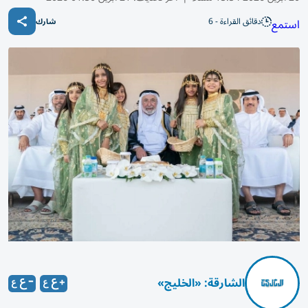
دقائق القراءة - 6
استمع
شارك
الشارقة: «الخليج»