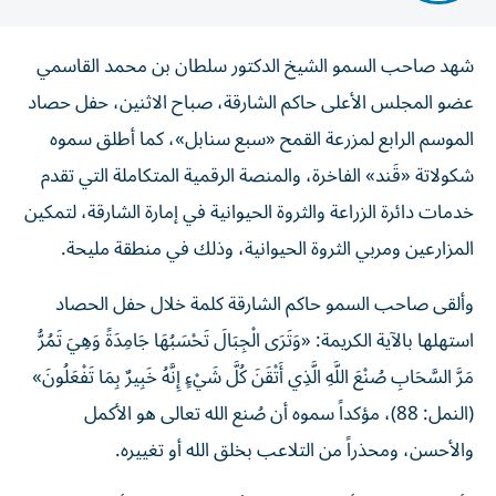
شهد صاحب السمو الشيخ الدكتور سلطان بن محمد القاسمي
عضو المجلس الأعلى حاكم الشارقة، صباح الاثنين، حفل حصاد
الموسم الرابع لمزرعة القمح «سبع سنابل»، كما أطلق سموه
شكولاتة «قَند» الفاخرة، والمنصة الرقمية المتكاملة التي تقدم
خدمات دائرة الزراعة والثروة الحيوانية في إمارة الشارقة، لتمكين
المزارعين ومربي الثروة الحيوانية، وذلك في منطقة مليحة.
وألقى صاحب السمو حاكم الشارقة كلمة خلال حفل الحصاد
استهلها بالآية الكريمة: «وَتَرَى الْجِبَالَ تَحْسَبُهَا جَامِدَةً وَهِيَ تَمُرُّ
مَرَّ السَّحَابِ صُنْعَ اللَّهِ الَّذِي أَتْقَنَ كُلَّ شَيْءٍ إِنَّهُ خَبِيرٌ بِمَا تَفْعَلُونَ»
(النمل: 88)، مؤكداً سموه أن صُنع الله تعالى هو الأكمل
والأحسن، ومحذراً من التلاعب بخلق الله أو تغييره.