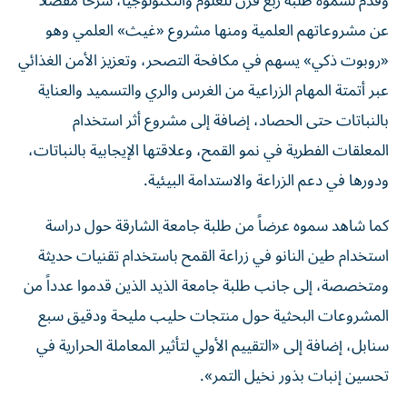
وقدم لسموّه طلبة ربع قرن للعلوم والتكنولوجيا، شرحاً مفصلاً
عن مشروعاتهم العلمية ومنها مشروع «غيث» العلمي وهو
«روبوت ذكي» يسهم في مكافحة التصحر، وتعزيز الأمن الغذائي
عبر أتمتة المهام الزراعية من الغرس والري والتسميد والعناية
بالنباتات حتى الحصاد، إضافة إلى مشروع أثر استخدام
المعلقات الفطرية في نمو القمح، وعلاقتها الإيجابية بالنباتات،
ودورها في دعم الزراعة والاستدامة البيئية.
كما شاهد سموه عرضاً من طلبة جامعة الشارقة حول دراسة
استخدام طين النانو في زراعة القمح باستخدام تقنيات حديثة
ومتخصصة، إلى جانب طلبة جامعة الذيد الذين قدموا عدداً من
المشروعات البحثية حول منتجات حليب مليحة ودقيق سبع
سنابل، إضافة إلى «التقييم الأولي لتأثير المعاملة الحرارية في
تحسين إنبات بذور نخيل التمر».