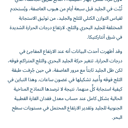
ثُبِّت في الجليد قبل سبعة أيام من هبوب العاصفة، ويُستخدم
لقياس التوازن الكتلي للثلج والجليد، من توثيق الاستجابة
المختلفة للجليد البحري والثلج، لارتفاع درجات الحرارة الشديدة
في شرق أنتاركتيكا.
وقد أظهرت أحدث البيانات أنه عند الارتفاع المفاجئ في
درجات الحرارة، تتغير حركة الجليد البحري والثلج المتراكم فوقه،
لكن ظل الجليد ثابتاً مع مرور العاصفة، في حين جُرِفت طبقة
الثلج فوقه وأُعيد تشكيلها في غضون ساعات. وهذا التباين في
كيفية استجابة كلٍّ منهما، نتيجة لا ترصدها النماذج المناخية
الحالية بشكل كامل عند حساب معدل فقدان القارة القطبية
الجنوبية للجليد وتقدير الارتفاع المحتمل في مستويات سطح
البحر.