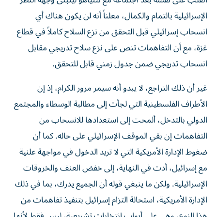
انقلب على نفسه بعد اجتماعه مع نتنياهو ليتبنى وجهة النظر
الإسرائيلية بالتمام والكمال، معلناً أنه لن يكون هناك أي
انسحاب إسرائيلي قبل التحقق من نزع السلاح كاملاً في قطاع
غزة، مع أن التفاهمات تنص على نزع سلاح تدريجي مقابل
انسحاب تدريجي ضمن جدول زمني قابل للتحقق.
غير أن ذلك التراجع، لا يبدو أنه سيمر مرور الكرام، إذ إن
الأطراف الفلسطينية التي لجأت إلى مطالبة الوسطاء والمجتمع
الدولي بالتدخل، ألمحت إلى استعدادها للانسحاب من
التفاهمات إن بقي الموقف الإسرائيلي على حاله. كما أن
ضغوط الإدارة الأمريكية التي لا تريد الدخول في مواجهة علنية
مع إسرائيل، أدت في النهاية، إلى خفض العنف والخروقات
الإسرائيلية. ولكن ما ينبغي قوله أن الجميع يدرك، بما في ذلك
الإدارة الأمريكية، استحالة التزام إسرائيل بتنفيذ تفاهمات من
هذا النوع، وهي على أبواب انتخابات تشريعية، ليس فقط لأنها