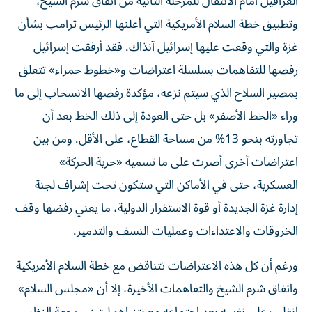
العراقيل أمام الانتقال للمرحلة الثانية من اتفاق شرم الشيخ،
وتطبيق خطة السلام الأمريكية التي أعلنها الرئيس ترامب بشأن
غزة والتي وقعت عليها إسرائيل آنذاك. فقد أرفقت إسرائيل
رفضها للتفاهمات بسلسلة اعتراضات و«خطوط حمراء» تتعلق
بمصير السلاح الذي سيتم نزعه، مؤكدة رفضها الانسحاب إلى ما
وراء «الخط الأصفر» بل حتى العودة إلى ذلك الخط بعد أن
تجاوزته بنحو 13% من مساحة القطاع، على الأقل. ومن بين
اعتراضات أخرى أصرت على ما تسميه «حرية الحركة»
العسكرية، حتى في الأماكن التي ستكون تحت إشراف لجنة
إدارة غزة الجديدة أو قوة الاستقرار الدولية، ما يعني رفضها وقف
الخروقات والاعتداءات وعمليات النسف والتدمير.
ورغم أن كل هذه الاعتراضات تتناقض مع خطة السلام الأمريكية
واتفاق شرم الشيخ والتفاهمات الأخيرة، إلا أن «مجلس السلام»