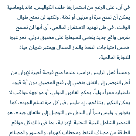
في آن، على الرغم من استمرارها خلف الكواليس. فالدبلوماسية
يمكن أن تمنح مرة أو مرتين أو ثلاثة، ولكنها لن تمنح طوال
الوقت، في ظل تهديد الاستقرار العالمي، أي أنها لن تسمح
بفرض واقع جديد يفضي للسيطرة على مضيق دولي، تمر عبره
خمس احتياجات النفط والغاز المسال ويعتبر شريان حياة
للتجارة العالمية.
وحسناً فعل الرئيس ترامب عندما منح فرصة أخيرة لإيران من
أجل التوصل إلى اتفاق يفضي إلى فتح المضيق دون أية قيود
باعتباره ممراً دولياً، بحكم القانون الدولي، أو مواجهة عواقب لا
يمكن التكهن بنتائجها. إذ «ليس في كل مرة تسلم الجرة»، كما
يقولون، وليس سراً أن البديل عن التوصل إلى «اتفاق جيد»، هو
التدمير الشامل للبنية التحتية الإيرانية، بما في ذلك كل مواقع
الطاقة من مصاف للنفط ومحطات كهرباء، والجسور والمصانع
والمرافق الخدماتية وغير ذلك، ما يعني خلخلة الأسس