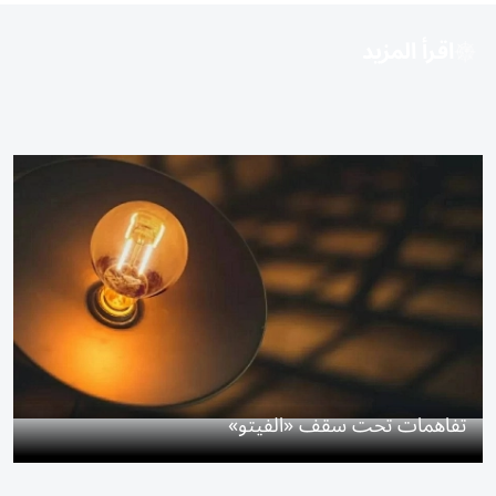
اقرأ المزيد
تفاهمات تحت سقف «الفيتو»