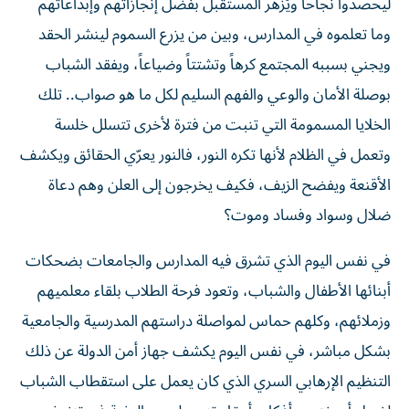
ليحصدوا نجاحاً ويُزهر المستقبل بفضل إنجازاتهم وإبداعاتهم
وما تعلموه في المدارس، وبين من يزرع السموم لينشر الحقد
ويجني بسببه المجتمع كرهاً وتشتتاً وضياعاً، ويفقد الشباب
بوصلة الأمان والوعي والفهم السليم لكل ما هو صواب.. تلك
الخلايا المسمومة التي تنبت من فترة لأخرى تتسلل خلسة
وتعمل في الظلام لأنها تكره النور، فالنور يعرّي الحقائق ويكشف
الأقنعة ويفضح الزيف، فكيف يخرجون إلى العلن وهم دعاة
ضلال وسواد وفساد وموت؟
في نفس اليوم الذي تشرق فيه المدارس والجامعات بضحكات
أبنائها الأطفال والشباب، وتعود فرحة الطلاب بلقاء معلميهم
وزملائهم، وكلهم حماس لمواصلة دراستهم المدرسية والجامعية
بشكل مباشر، في نفس اليوم يكشف جهاز أمن الدولة عن ذلك
التنظيم الإرهابي السري الذي كان يعمل على استقطاب الشباب