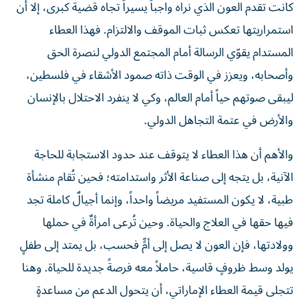
كانت تقدم العون الذي نراه واجباً يسيراً تجاه قضية كبرى، إلا أن
استمراريتها تعكس ثبات الموقف والالتزام. فهذا العطاء
المستدام يقوّي الرسالة أمام المجتمع الدولي لنصرة الحق
وأصحابه، ويعزز في الوقت ذاته صمود الأشقاء في فلسطين،
ليبقى صوتهم حياً أمام العالم، وكي لا ينفرد الاحتلال بالإنسان
والأرض في عتمة التجاهل الدولي.
والأهم أن هذا العطاء لا يتوقف عند حدود الاستجابة للحاجة
الآنية، بل يتجه إلى صناعة الأثر واستدامته؛ فحين تُقام منشأة
طبية، لا يكون المستفيد مريضاً واحداً، وإنما أجيالٌ كاملة تجد
فيها حقها في العلاج والحياة. وحين تُرعى امرأةٌ في حملها
وولادتها، فإن العون لا يصل إلى أمٍّ فحسب، بل يمتد إلى طفلٍ
يولد وسط ظروفٍ قاسية، حاملاً معه فرصةً جديدة للحياة. وهنا
تتجلى قيمة العطاء الإماراتي، أن يتحول الدعم من مساعدةٍ