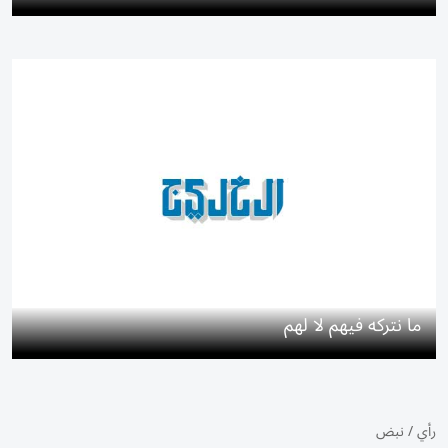
ما نتركه فيهم لا لهم
رأي
/
نبض