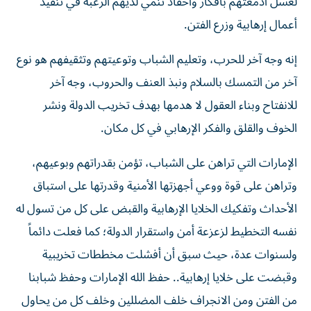
لغسل أدمغتهم بأفكار وأحقاد تنمي لديهم الرغبة في تنفيذ
أعمال إرهابية وزرع الفتن.
إنه وجه آخر للحرب، وتعليم الشباب وتوعيتهم وتثقيفهم هو نوع
آخر من التمسك بالسلام ونبذ العنف والحروب، وجه آخر
للانفتاح وبناء العقول لا هدمها بهدف تخريب الدولة ونشر
الخوف والقلق والفكر الإرهابي في كل مكان.
الإمارات التي تراهن على الشباب، تؤمن بقدراتهم وبوعيهم،
وتراهن على قوة ووعي أجهزتها الأمنية وقدرتها على استباق
الأحداث وتفكيك الخلايا الإرهابية والقبض على كل من تسول له
نفسه التخطيط لزعزعة أمن واستقرار الدولة؛ كما فعلت دائماً
ولسنوات عدة، حيث سبق أن أفشلت مخططات تخريبية
وقبضت على خلايا إرهابية.. حفظ الله الإمارات وحفظ شبابنا
من الفتن ومن الانجراف خلف المضللين وخلف كل من يحاول