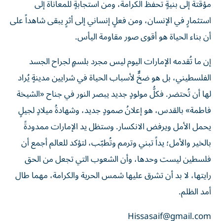
مؤقتة إلى بنيةٍ تحفظ الكرامة، ومن استجابةٍ للمعاناة إلى
استثمارٍ في الإنسان، ومن فعلٍ إنساني إلى أثرٍ يبقى شاهداً على
أن بناء الحياة هو أقوى صور مقاومة اليأس.
إن ما تُقدمه الإمارات اليوم ليس مجرد بلسمٍ لجراح الجسد
الفلسطيني، بل هو ضخٌّ لأسباب الحياة في شرايين مدينةٍ يُراد
لها أن تُحتضر. فكلُّ مولودٍ جديد يبصر النور في جناح «الشيخة
فاطمة» بالقدس، هو إعلانُ صمودٍ جديد، وشهادةُ ميلادٍ لجيلٍ
يحمل الأمل ويرفض الانكسار. وستظل يد الإمارات ممدودةً
بالخير والأمل؛ يداً تبني وترمم وتُطبّب، لتؤكد للعالم أجمع أن
فلسطين ليست وحدها، وأن الشعوب التي تجعل من الحق
رايتها، لا بد أن تشرق عليها شمس الحرية والكرامة، مهما طال
أمد الظلم.
Hissasaif@gmail.com