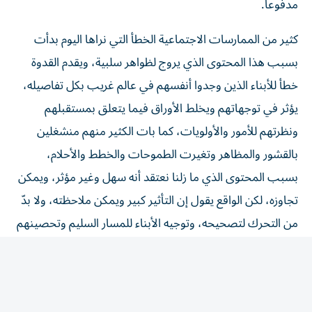
كثير من الممارسات الاجتماعية الخطأ التي نراها اليوم بدأت
بسبب هذا المحتوى الذي يروج لظواهر سلبية، ويقدم القدوة
خطأ للأبناء الذين وجدوا أنفسهم في عالم غريب بكل تفاصيله،
يؤثر في توجهاتهم ويخلط الأوراق فيما يتعلق بمستقبلهم
ونظرتهم للأمور والأولويات، كما بات الكثير منهم منشغلين
بالقشور والمظاهر وتغيرت الطموحات والخطط والأحلام،
بسبب المحتوى الذي ما زلنا نعتقد أنه سهل وغير مؤثر، ويمكن
تجاوزه، لكن الواقع يقول إن التأثير كبير ويمكن ملاحظته، ولا بدّ
من التحرك لتصحيحه، وتوجيه الأبناء للمسار السليم وتحصينهم
ضد ما يدفعهم إلى تغيير حياتهم، دون إدراك حقيقة ما يجري.
الأمور معقدة والنتائج بدأت تطفو على السطح، في زمن تغيرت
فيه كل القواعد التي تعلمناها؛ لذلك علينا أن نكون أكثر وعياً
تجاه ما نتعرض له، ونحرص على أبنائنا أكثر من أي وقت مضى،