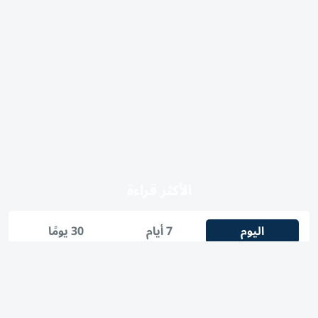
الأكثر قراءة
اليوم
7 أيام
30 يومًا
1
الإمارات.. أمطار غزيرة على بعض المناطق تستمر حتى الأحد
أسعار الذهب اليوم في مصر الأربعاء 5 أغسطس 2026..آخر