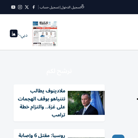
تسجيل الدخول
|
تسجيل حساب
دبي
--°
نرشح لكم
ملادينوف يطالب
نتنياهو بوقف الهجمات
على غزة.. والتزام خطة
ترامب
روسيا: مقتل 6 وإصابة