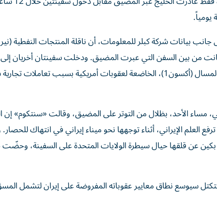
وأظهرت بيانات تتبع السفن، أمس الاثنين، أن سفين
انب بيانات شركة كبلر للمعلومات، أن ناقلة المنتجات النفطية (نيرو
انت من بين السفن التي عبرت المضيق. ودخلت سفينتان أخريان إلى ا
وهما ناقلة المواد الكيميائية (ستارواي) وناقلة الغاز البترولي المسال (أكسون1)، الخاضعة لعقوبات أمريكية بسبب تعام
اني، مساء الأحد، بظلال من التوتر على المضيق، وقالت «سنتكوم» إن ا
 العلم الإيراني، أثناء توجهها نحو ميناء إيراني في انتهاك للحصار
 بكين عن قلقها حيال سيطرة الولايات المتحدة على السفينة، وحضّت 
لتكتل سيوسع نطاق معايير عقوباته المفروضة على إيران لتشمل المس