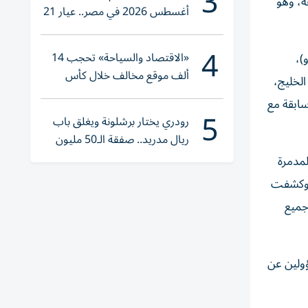
3
ة واحدة فقط غادرت الخليج عبر المضيق مقابل دخول سفينتين خلال 12 ساعة، وهو
أغسطس 2026 في مصر.. عيار 21
يقترب من هذا الرقم
4
«الاقتصاد والسياحة» تحجب 14
)،
ألف موقع مخالف خلال كأس
لخليج،
العالم 2026
لات تجارية سابقة مع
5
رودري يختار برشلونة ويغلق باب
ريال مدريد.. صفقة الـ50 مليون
يورو تقترب
لمدمرة
. وكشفت
جميع
ؤولين عن