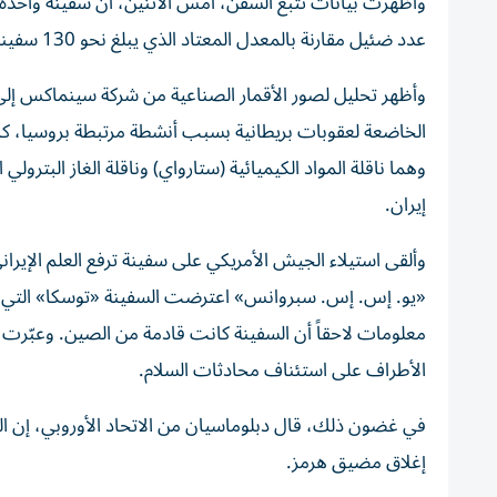
عدد ضئيل مقارنة بالمعدل المعتاد الذي يبلغ نحو 130 سفينة يومياً.
وأظهر تحليل لصور الأقمار الصناعية من شركة سينماكس إلى ج
الخاضعة لعقوبات بريطانية بسبب أنشطة مرتبطة بروسيا، ك
إيران.
وألقى استيلاء الجيش الأمريكي على سفينة ترفع العلم الإير
«يو. إس. إس. سبروانس» اعترضت السفينة «توسكا» التي ترفع
معلومات لاحقاً أن السفينة كانت قادمة من الصين. وعبّرت
الأطراف على استئناف محادثات السلام.
في غضون ذلك، قال دبلوماسيان من الاتحاد الأوروبي، إن ا
إغلاق مضيق هرمز.