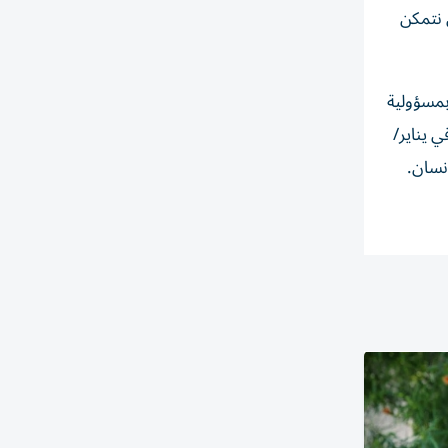
 نتمكن
بمسؤولية
 يناير/
نسان.