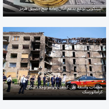
البيتكوين ترتفع بدعم آمال إعادة فتح مضيق هرمز
هجمات واسعة على كييف وأوامر بإجلاء سكان
كراماتورسك