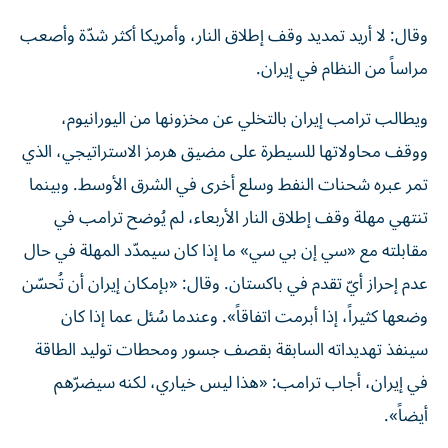
وقال: لا أريد تمديد وقف إطلاق النار، وأمريكا أكثر شدّة وأصعب
مراساً من النظام في إيران.
ويطالب ترامب إيران بالتخلي عن مخزونها من اليورانيوم،
ووقف محاولاتها للسيطرة على مضيق هرمز الاستراتيجي، الذي
تمر عبره شحنات النفط وسلع أخرى في الشرق الأوسط. وبينما
تنتهي مهلة وقف إطلاق النار الأربعاء، لم يُوضح ترامب في
مقابلته مع «سي إن بي سي» ما إذا كان سيمدّد المهلة في حال
عدم إحراز أيّ تقدم في باكستان. وقال: «بإمكان إيران أن تُحسّن
وضعها كثيراً، إذا أبرمت اتفاقاً». وعندما سُئل عما إذا كان
سينفذ تهديداته السابقة بقصف جسور ومحطات توليد الطاقة
في إيران، أجاب ترامب: «هذا ليس خياري، لكنه سيضرّهم
أيضاً».