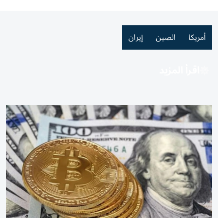
أمريكا
الصين
إيران
اقرأ المزيد