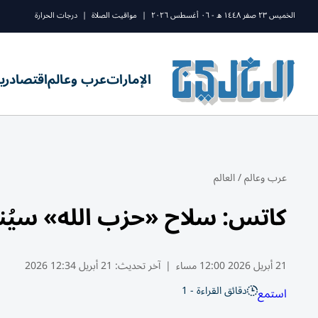
الخميس ٢٣ صفر ١٤٤٨ ه - ٠٦ أغسطس ٢٠٢٦
|
مواقيت الصلاة
|
درجات الحرارة
الإمارات
عرب وعالم
اقتصاد
ري
عرب وعالم
/
العالم
كاتس: سلاح «حزب الله» سيُنزع
21 أبريل 2026 12:00 مساء
|
آخر تحديث:
21 أبريل 12:34 2026
دقائق القراءة - 1
استمع