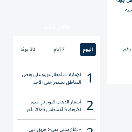
طن جولة
جية
الأكثر قراءة
ة» رغم
اليوم
7 أيام
30 يومًا
1
الإمارات.. أمطار غزيرة على بعض
المناطق تستمر حتى الأحد
2
أسعار الذهب اليوم في مصر
الأربعاء 5 أغسطس 2026..آخر
تحديث لعيار 21
«دفاع مدني دبي»: حريق دبي