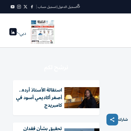
تسجيل الدخول
|
تسجيل حساب
دبي
--°
نرشح لكم
استقالة الأستاذ أرده..
أصغر أكاديمي أسود في
كامبريدج
شارك
تحقيق بشأن فقدان