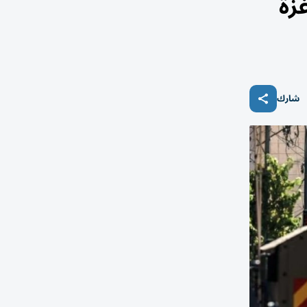
زة
شارك