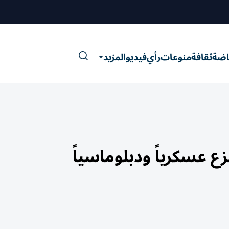
اضة
ثقافة
منوعات
رأي
فيديو
المزيد
 عسكرياً ودبلوماسياً