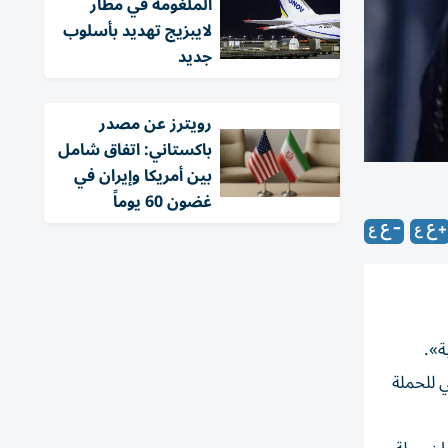
الملغومة في مطار
لايبزيج تهديد بأسلوب
جديد
‏رويترز عن مصدر
باكستاني: اتفاق شامل
بين أمريكا وإيران في
غضون 60 يوماً
ة».
 للحملة