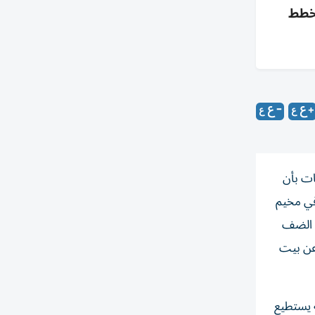
مخطط
ات بأن
في مخيم
ي الضف
عن بيت
ه يستطيع