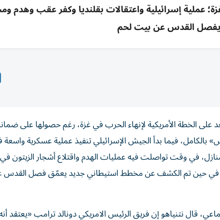
غزة؛ عملية إسرائيلية واعتقالات بقلنديا وكفر عقب وهدم و
يفصل القدس عن بيت لحم
بعد على الخطة الأمريكية لإنهاء الحرب في غزة، رغم حصولها على ضمان
س» بالكامل، فيما بدأ الجيش الإسرائيلي تنفيذ عملية عسكرية واسعة 
منازل، في وقت تواصلت فيه عمليات الهدم واقتلاع أشجار الزيتون ف
نين، في حين تم الكشف عن مخطط استيطاني جديد يعمّق فصل القدس 
ماعي، قال نتنياهو إن فريق الرئيس الامريكي دونالد ترامب «يعتقد أن