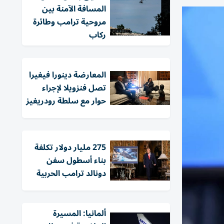
المسافة الآمنة بين
مروحية ترامب وطائرة
ركاب
المعارضة دينورا فيغيرا
تصل فنزويلا لإجراء
حوار مع سلطة رودريغيز
275 مليار دولار تكلفة
بناء أسطول سفن
دونالد ترامب الحربية
ألمانيا: المسيرة