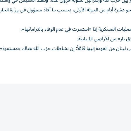
بين حزب الله وإسرائيل تشوبه خروق عدة، وتُعقد الخميس في واشن
حو عشرة أيام من الجولة الأولى، بحسب ما أفاد مسؤول في وزارة الخار
العمليات العسكرية إذا «استمرت في عدم الوفاء بالتزاماتها».
ار» من الأراضي اللبنانية.
يلي الاثنين سكان نحو 80 قرية في جنوب لبنان من العودة إليها قائلاً: إن نشاطات حزب الله هناك «مستمر