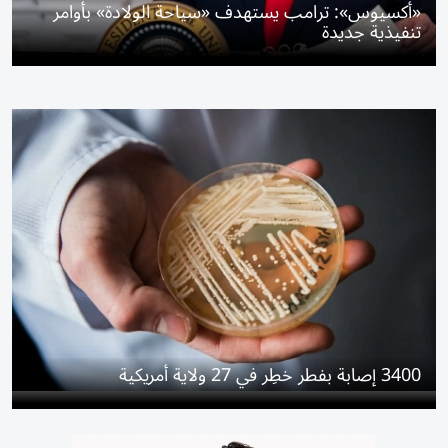
«أكسيوس»: ترامب يستهدف «سياحة الولادة» بأوامر
تنفيذية جديدة
3400 إصابة بفطر خطِر في 27 ولاية أمريكية