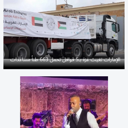
الإمارات تغيث غزة بـ5 قوافل تحمل 663 طناً مساعدات