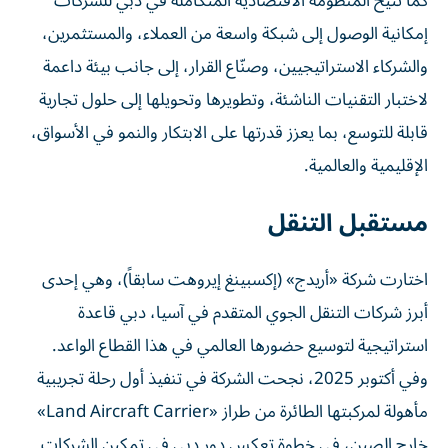
كما تتيح المنظومة الاقتصادية المتكاملة في دبي للشركات
إمكانية الوصول إلى شبكة واسعة من العملاء، والمستثمرين،
والشركاء الاستراتيجيين، وصنّاع القرار، إلى جانب بيئة داعمة
لاختبار التقنيات الناشئة، وتطويرها وتحويلها إلى حلول تجارية
قابلة للتوسع، بما يعزز قدرتها على الابتكار والنمو في الأسواق،
الإقليمية والعالمية.
مستقبل التنقل
اختارت شركة «أريدج» (إكسبينغ إيروهت سابقاً)، وهي إحدى
أبرز شركات التنقل الجوي المتقدم في آسيا، دبي قاعدة
استراتيجية لتوسيع حضورها العالمي في هذا القطاع الواعد.
وفي أكتوبر 2025، نجحت الشركة في تنفيذ أول رحلة تجريبية
مأهولة لمركبتها الطائرة من طراز «Land Aircraft Carrier»
خارج الصين، في خطوة تعكس دور دبي في تمكين الشركات