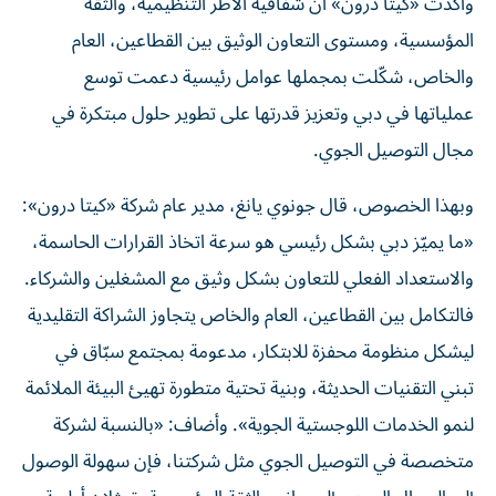
وأكدت «كيتا درون» أن شفافية الأطر التنظيمية، والثقة
المؤسسية، ومستوى التعاون الوثيق بين القطاعين، العام
والخاص، شكّلت بمجملها عوامل رئيسية دعمت توسع
عملياتها في دبي وتعزيز قدرتها على تطوير حلول مبتكرة في
مجال التوصيل الجوي.
وبهذا الخصوص، قال جونوي يانغ، مدير عام شركة «كيتا درون»:
«ما يميّز دبي بشكل رئيسي هو سرعة اتخاذ القرارات الحاسمة،
والاستعداد الفعلي للتعاون بشكل وثيق مع المشغلين والشركاء.
فالتكامل بين القطاعين، العام والخاص يتجاوز الشراكة التقليدية
ليشكل منظومة محفزة للابتكار، مدعومة بمجتمع سبّاق في
تبني التقنيات الحديثة، وبنية تحتية متطورة تهيئ البيئة الملائمة
لنمو الخدمات اللوجستية الجوية». وأضاف: «بالنسبة لشركة
متخصصة في التوصيل الجوي مثل شركتنا، فإن سهولة الوصول