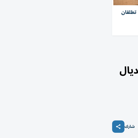
تطلقان
ديال
شارك