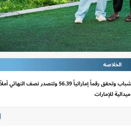
الخلاصه
مريم كريم تتأهل لنهائي 400م حواجز بمونديال الشباب وتحقق رقماً إماراتياً 56.39 وتتصدر نصف ا
ميدالية للإمارات