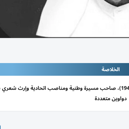
الخلاصة
وفاة الشاعر الإماراتي سلطان بن خليفة الحبتور (1942)، صاحب مسيرة وطنية ومناصب اتحادية وإرث شع
دواوين متعددة