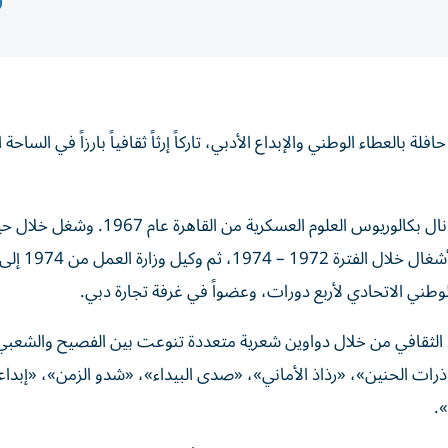
 بالعطاء الوطني والإبداع الأدبي، تاركاً إرثاً ثقافياً بارزاً في الساحة 
وُلد الفقيد عام 1942 في دبي، وواصل مسيرته العلمية حتى نال بكالوريوس العلوم العسكري
وطني الاتحادي لأربع دورات، وعضواً في غرفة تجارة دبي.
الثقافي من خلال دواوين شعرية متعددة تنوعت بين الفصيح والشعبي
رات الحنين»، «رذاذ الأماني»، «صدى البيداء»، «شدو الزمن»، «إبدا
.