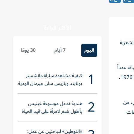
الأكثر قراءة
الشعرية
اليوم
7 أيام
30 يومًا
ة من القاهرة عام 1967. وشغل خلال حياته عدداً
1
كيفية مشاهدة مباراة مانشستر
من المناصب في الحكومة الاتحادية، من بينها وكيل وزارة الأشغال خلال الفترة 1972 – 1974، ثم وكيل وزارة العمل من 1974 إلى 1976،
يونايتد وباريس سان جيرمان الودية
والقنوات الناقلة
2
، من
هندية تدخل موسوعة غينيس
بأطول شعر لامرأة على قيد الحياة
عات
«التوطين» للباحثين عن عمل: