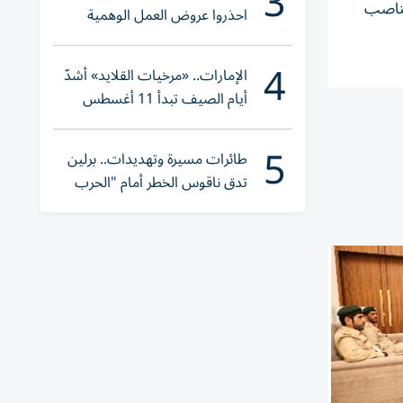
3
مناصب
احذروا عروض العمل الوهمية
وتحققوا عبر «الباركود»
4
الإمارات.. «مرخيات القلايد» أشدّ
أيام الصيف تبدأ 11 أغسطس
5
طائرات مسيرة وتهديدات.. برلين
تدق ناقوس الخطر أمام "الحرب
الهجينة"