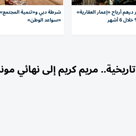
مليار درهم أرباح «إعمار العقارية»
شرطة دبي و«تنمية المجتمع» 
«سواعد الوطن»
اريخية.. مريم كريم إلى نهائي مون