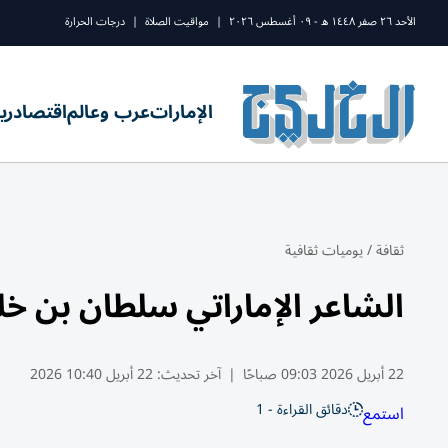
الأحد ٢٦ صفر ١٤٤٨ ه - ٠٩ أغسطس ٢٠٢٦
|
مواقيت الصلاة
|
درجات الحرارة
الإمارات
عرب وعالم
اقتصاد
ري
ثقافة
/
يوميات ثقافية
الشاعر الإماراتي سلطان بن خلي
22 أبريل 2026 09:03 صباحًا
|
آخر تحديث:
22 أبريل 10:40 2026
دقائق القراءة - 1
استمع