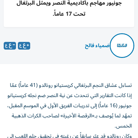
جونيور مهاجم بأكاديمية النصر ويمثل البرتغال
تحت 17 عاماً.
ضمياء فالح
تساءل عشاق النجم البرتغالي كريستيانو رونالدو (41 عاماً) عمّا
إذا كانت التقارير التي تتحدث عن نية النصر ضم نجله كريستيانو
جونيور (16 عاماً) إلى تدريبات الفريق الأول في الموسم المقبل،
تمهّد لما يُوصف بـ«الرقصة الأخيرة» لصاحب الكرات الذهبية
الخمس.
وكان رونالدو قد عبّر سابقاً عن رغبته في تحقيق حلم اللعب إلى