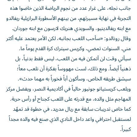
جانب نجله، على غرار عدد من نجوم الرياضة الذين خاضوا هذه
التجربة في نهاية مسيرتهم، من بينهم الأسطورة البرازيلية ريفالدو
مع ابنه ريفالدينيو، والسويدي هنريك لارسون مع ابنه جوردان.
وقال رونالدو: «سأحب اللعب بجانبه، لكن الأمر يعتمد عليه أكثر
مني. السنوات تمضي، وكريس سيترك كرة القدم يوماً ما.
سيأتي وقت لن أتمكن فيه من اللعب، ليس فقط بدنياً، بل
ذهنياً أيضاً. ومع ذلك، لست مهووساً بفكرة أن نلعب معاً؛
سيشق طريقه الخاص، وسأكون أباً فخوراً به مهما حدث».
ويلعب كريستيانو جونيور حالياً في أكاديمية النصر، ويفضل مركز
المهاجم مثل والده، مع قدرته على اللعب كجناح أو رأس حربة.
كما خاض تدريبات سابقة مع ريال مدريد، في خطوة قد تمهّد
لمستقبل احترافي واعد داخل النادي الذي صنع فيه والده مجداً
كبيراً.