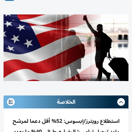
الخلاصة
استطلاع رويترز/إبسوس: 52% أقل دعما لمرشح
يؤيد ترحيل ترامب؛ الرضا هبط إلى 40% ما يهدد