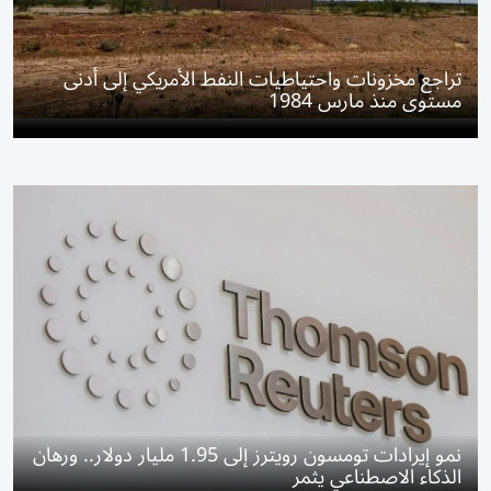
تراجع مخزونات واحتياطيات النفط الأمريكي إلى أدنى
مستوى منذ مارس 1984
نمو إيرادات تومسون رويترز إلى 1.95 مليار دولار.. ورهان
الذكاء الاصطناعي يثمر