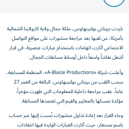
جُردت بريتاني بولتينهاوس، ملكة جمال ولاية كارولاينا الشمالية
بأمريكا، من لقبها بعد مراجعة منشورات على مواقع التواصل
الاجتماعي أثارت اتهامات باستخدام عبارات عنصرية، في قرار
أشعل نقاشاً واسعاً داخل أوساط مسابقات الجمال.
وأعلنت شركة «A-Blaize Productions»، المنظمة للمسابقة،
سحب اللقب من بريتاني بولتينهاوس، البالغة من العمر 27
عاماً، عقب مراجعة داخلية للمعلومات التي ظهرت مؤخراً،
مؤكدة تمسكها بالمعايير والقيم التي تعتمدها المسابقة.
وجاء القرار بعد إعادة تداول منشورات نُسبت إليها عبر حساب
باسم مستعار، حيث أثارت العبارات الواردة فيها انتقادات
واسعة على منصات التواصل الاجتماعي.