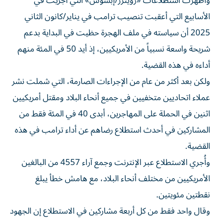
وأظهرت استطلاعات «رويترز/إبسوس» التي أجريت في
الأسابيع التي أعقبت ⁠تنصيب ترامب في يناير/كانون الثاني
2025 أن سياسته في ملف الهجرة حظيت في البداية بدعم
شريحة واسعة نسبياً من الأمريكيين، إذ أيد ​50 في المئة ‌منهم
أداءه في هذه القضية.
ولكن بعد أكثر من عام ‌من الإجراءات الصارمة، التي شملت نشر
عملاء اتحاديين متخفيين في جميع أنحاء البلاد ومقتل أمريكيين
اثنين في الحملة على المهاجرين، أبدى 40 في المئة ‌فقط من
المشاركين ‌في أحدث استطلاع رضاهم عن ⁠أداء ترامب في هذه
القضية.
وأُجري الاستطلاع عبر الإنترنت ‌وجمع آراء 4557 من البالغين
الأمريكيين من مختلف أنحاء البلاد، مع هامش خطأ يبلغ
نقطتين مئويتين.
وقال واحد فقط من ⁠كل أربعة مشاركين في الاستطلاع إن الجهود