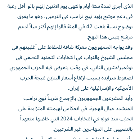
الذي أجري لمدة ‌ستة أيام وانتهى يوم الاثنين إنهم باتوا أقل رغبة
في دعم مرشح يؤيد نهج ترامب في الترحيل، وهو ما يفوق
بوضوح ‌نسبة بلغت 42 في المئة قالوا إنهم أكثر ميلاً لدعم
مرشح يتبنى ⁠هذا النهج.
وقد يواجه الجمهوريون معركة شاقة للحفاظ على أغلبيتهم في
مجلسي الشيوخ والنواب في انتخابات التجديد النصفي في
نوفمبر/تشرين الثاني، في وقت يتعرض فيه الحزب الجمهوري
لضغوط متزايدة بسبب ارتفاع أسعار البنزين نتيجة الحرب
الأمريكية والإسرائيلية على إيران.
وأيد المشرعون الجمهوريون بالإجماع تقريباً ​نهج ترامب
المتشدد حيال الهجرة، في انعكاس لهيمنته المتزايدة ‌على
الحزب منذ فوزه في انتخابات 2024 التي خاضها متعهداً
بالتضييق على المهاجرين غير الشرعيين.