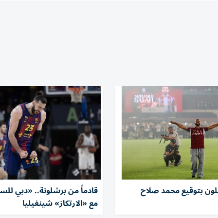
فلون بتوقيع محمد صلاح
قادماً من برشلونة.. «دبي للس
مع «الارتكاز» شينغيليا