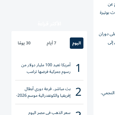
ج عن
 هذا التغيّر يحدث بوتيرة
الأكثر قراءة
على دوران
 إلى
اليوم
7 أيام
30 يومًا
1
أمريكا تعيد 100 مليار دولار من
رسوم جمركية فرضها ترامب
2
بث مباشر.. قرعة دوري أبطال
النجمي،
إفريقيا والكونفدرالية موسم 2026-
2027
سعر الذهب في مصر اليوم