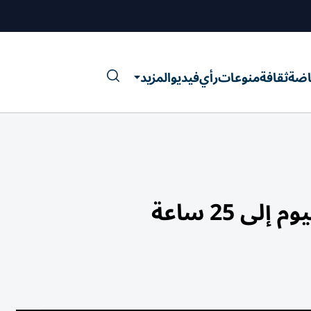
اضة
ثقافة
منوعات
رأي
فيديو
المزيد
ى 25 ساعة