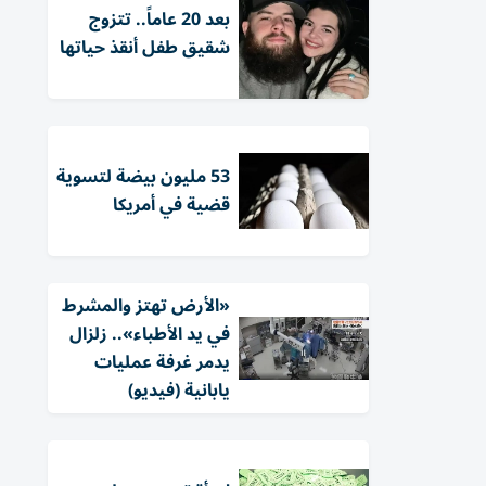
بعد 20 عاماً.. تتزوج
شقيق طفل أنقذ حياتها
53 مليون بيضة لتسوية
قضية في أمريكا
«الأرض تهتز والمشرط
في يد الأطباء».. زلزال
يدمر غرفة عمليات
يابانية (فيديو)