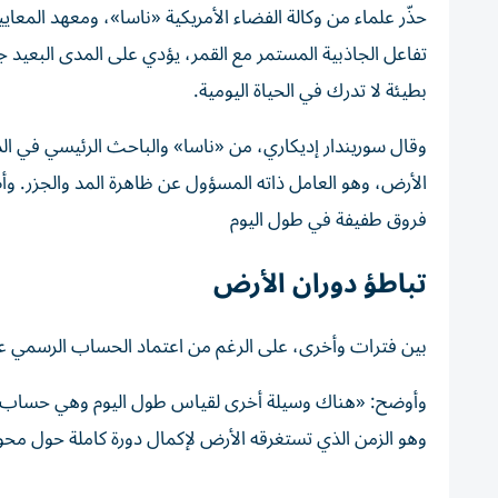
حذّر علماء من وكالة الفضاء الأمريكية «ناسا»، ومعهد المعايي
بطيئة لا تدرك في الحياة اليومية.
وقال سوريندار إديكاري، من «ناسا» والباحث الرئيسي في الدرا
الأرض، وهو العامل ذاته المسؤول عن ظاهرة المد والجزر. وأض
فروق طفيفة في طول اليوم
تباطؤ دوران الأرض
بين فترات وأخرى، على الرغم من اعتماد الحساب الرسمي على 24 ساعة معيار
وأوضح: «هناك وسيلة أخرى لقياس طول اليوم وهي حساب المد
وهو الزمن الذي تستغرقه الأرض لإكمال دورة كاملة حول محورها، ويبلغ نحو 3