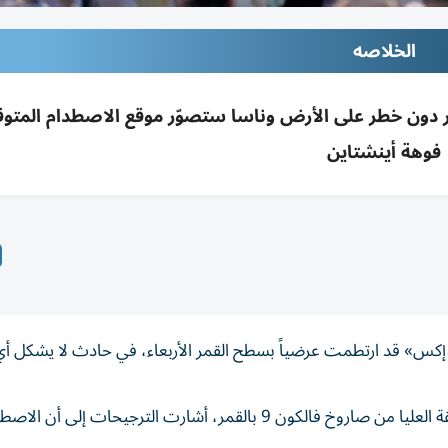
الخلاصه
دام حطام طبقة عليا من فالكون 9 بالقمر دون خطر على الأرض وناسا ستصوّر موقع الاصطدام ا
فوهة أينشتاين
يس إكس» قد ارتطمت عرضياً بسطح القمر الأربعاء، في حادث لا يشكل أ
وفي حين لم يصدر تأكيد رسمي حتى الآن على اصطدام الطبقة العليا من صاروخ فالكون 9 بالقمر، أشارت الترجي