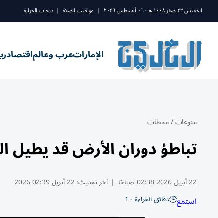
الخميس ٢٣ صفر ١٤٤٨ ه - ٠٦ أغسطس ٢٠٢٦
|
مواقيت الصلاة
|
درجات الحرارة
الإمارات
عرب وعالم
اقتصاد
ري
منوعات
/
محطات
تباطؤ دوران الأرض قد يطيل اليوم إل
22 أبريل 2026 02:38 صباحًا
|
آخر تحديث:
22 أبريل 02:39 2026
دقائق القراءة - 1
استمع