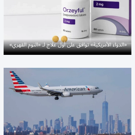
«الدواء الأمريكية» توافق على أول علاج لـ «النوم القهري»