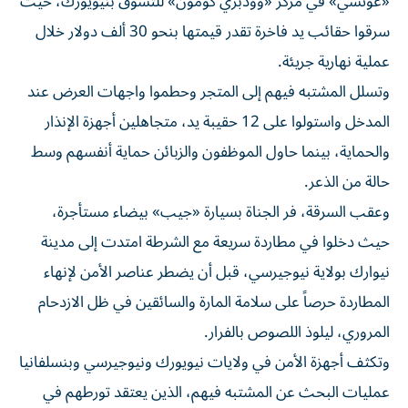
«غوتشي» في مركز «وودبري كومون» للتسوق بنيويورك، حيث
سرقوا حقائب يد فاخرة تقدر قيمتها بنحو 30 ألف دولار خلال
عملية نهارية جريئة.
وتسلل المشتبه فيهم إلى المتجر وحطموا واجهات العرض عند
المدخل واستولوا على 12 حقيبة يد، متجاهلين أجهزة الإنذار
والحماية، بينما حاول الموظفون والزبائن حماية أنفسهم وسط
حالة من الذعر.
وعقب السرقة، فر الجناة بسيارة «جيب» بيضاء مستأجرة،
حيث دخلوا في مطاردة سريعة مع الشرطة امتدت إلى مدينة
نيوارك بولاية نيوجيرسي، قبل أن يضطر عناصر الأمن لإنهاء
المطاردة حرصاً على سلامة المارة والسائقين في ظل الازدحام
المروري، ليلوذ اللصوص بالفرار.
وتكثف أجهزة الأمن في ولايات نيويورك ونيوجيرسي وبنسلفانيا
عمليات البحث عن المشتبه فيهم، الذين يعتقد تورطهم في