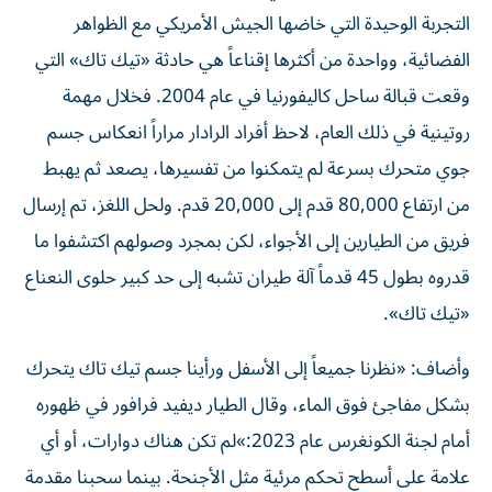
التجربة الوحيدة التي خاضها الجيش الأمريكي مع الظواهر
الفضائية، وواحدة من أكثرها إقناعاً هي حادثة «تيك تاك» التي
وقعت قبالة ساحل كاليفورنيا في عام 2004. فخلال مهمة
روتينية في ذلك العام، لاحظ أفراد الرادار مراراً انعكاس جسم
جوي متحرك بسرعة لم يتمكنوا من تفسيرها، يصعد ثم يهبط
من ارتفاع 80,000 قدم إلى 20,000 قدم. ولحل اللغز، تم إرسال
فريق من الطيارين إلى الأجواء، لكن بمجرد وصولهم اكتشفوا ما
قدروه بطول 45 قدماً آلة طيران تشبه إلى حد كبير حلوى النعناع
«تيك تاك».
وأضاف: «نظرنا جميعاً إلى الأسفل ورأينا جسم تيك تاك يتحرك
بشكل مفاجئ فوق الماء، وقال الطيار ديفيد فرافور في ظهوره
أمام لجنة الكونغرس عام 2023:»لم تكن هناك دوارات، أو أي
علامة على أسطح تحكم مرئية مثل الأجنحة. بينما سحبنا مقدمة