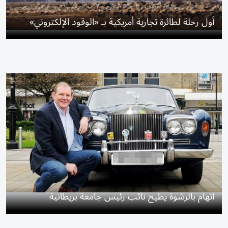
أول رحلة لطائرة تجارية أمريكية بـ «الوقود الإلكتروني»
اتهام بالرشوة يطيح نائب رئيس جامعة بريطانية