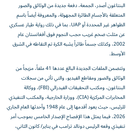
البنتاغون أصدر، الجمعة، دفعة جديدة من الوثائق والصور
المتعلقة بالأجسام الطائرة المجهولة، والمعروفة أيضاً باسم
الظواهر غير المحددة أو UAP، بما في ذلك رواية طيار عسكري
عن مثلث ضخم غريب حجب النجوم فوق أفغانستان عام
2002، وكذلك جسماً طائراً يشبه الكرة تم التقاطه في الشرق
الأوسط.
وتتضمن الملفات الجديدة البالغ عددها 41 ملفاً، مزيجاً من
الوثائق والصور ومقاطع الفيديو، والتي تأتي من سجلات
البنتاغون، ومكتب التحقيقات الفيدرالي (FBI)، ووكالة
المخابرات المركزية (CIA)، ووزارة الخارجية، والمكتب التنفيذي
للرئيس، حيث يعود أقدمها إلى عام 1948 وأحدثها العام الجاري
2026، فيما يمثل هذا الإفصاح الإصدار الخامس بموجب أمر
تنفيذي وقعه الرئيس دونالد ترامب في يناير/ كانون الثاني،