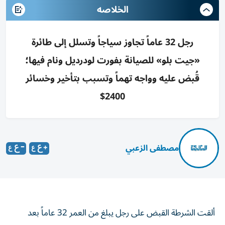
الخلاصه
رجل 32 عاماً تجاوز سياجاً وتسلل إلى طائرة
«جيت بلو» للصيانة بفورت لودرديل ونام فيها؛
قُبض عليه وواجه تهماً وتسبب بتأخير وخسائر
2400$
مصطفى الزعبي
ألقت الشرطة القبض على رجل يبلغ من العمر 32 عاماً بعد