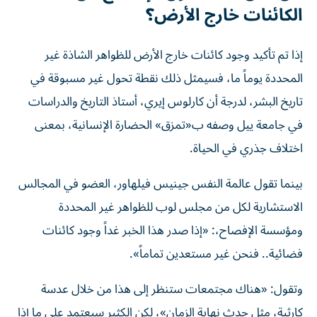
الكائنات خارج الأرض؟
إذا تم تأكيد وجود كائنات خارج الأرض للظواهر الشاذة غير
المحددة يوماً ما، فسيمثل ذلك نقطة تحول غير مسبوقة في
تاريخ البشر، لدرجة أن كارلوس إيري، أستاذ التاريخ والدراسات
في جامعة ييل وصفه ب«تمزق» الحضارة الإنسانية، بمعنى
اختلاف جذري في الحياة.
بينما تقول عالمة النفس جينيس فيلهاور، العضو في المجالس
الاستشارية لكل من مجلس لوب للظواهر غير المحددة
ومؤسسة الإفصاح،: «إذا صدر هذا الخبر غداً وجود كائنات
فضائية.. فنحن غير مستعدين تماماً».
وتقول: «هناك مجتمعات ستنظر إلى هذا من خلال عدسة
كارثية، مثل حدث نهاية الزمان»، لكن الكثير سيعتمد على ما إذا