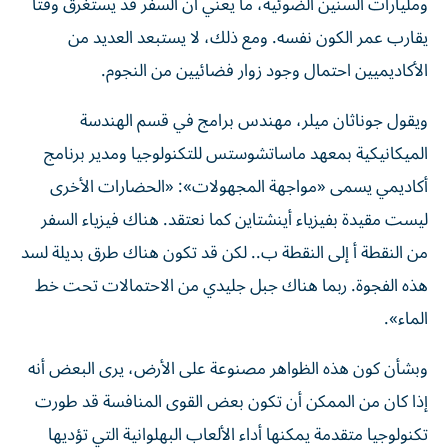
ومليارات السنين الضوئية، ما يعني أن السفر قد يستغرق وقتاً
يقارب عمر الكون نفسه. ومع ذلك، لا يستبعد العديد من
الأكاديميين احتمال وجود زوار فضائيين من النجوم.
ويقول جوناثان ميلر، مهندس برامج في قسم الهندسة
الميكانيكية بمعهد ماساتشوستس للتكنولوجيا ومدير برنامج
أكاديمي يسمى «مواجهة المجهولات»: «الحضارات الأخرى
ليست مقيدة بفيزياء أينشتاين كما نعتقد. هناك فيزياء السفر
من النقطة أ إلى النقطة ب.. لكن قد تكون هناك طرق بديلة لسد
هذه الفجوة. ربما هناك جبل جليدي من الاحتمالات تحت خط
الماء».
وبشأن كون هذه الظواهر مصنوعة على الأرض، يرى البعض أنه
إذا كان من الممكن أن تكون بعض القوى المنافسة قد طورت
تكنولوجيا متقدمة يمكنها أداء الألعاب البهلوانية التي تؤديها