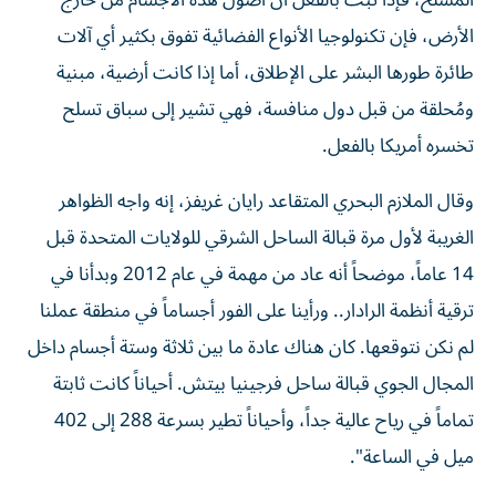
المسلح، فإذا ثبت بالفعل أن أصول هذه الأجسام من خارج
الأرض، فإن تكنولوجيا الأنواع الفضائية تفوق بكثير أي آلات
طائرة طورها البشر على الإطلاق، أما إذا كانت أرضية، مبنية
ومُحلقة من قبل دول منافسة، فهي تشير إلى سباق تسلح
تخسره أمريكا بالفعل.
وقال الملازم البحري المتقاعد رايان غريفز، إنه واجه الظواهر
الغريبة لأول مرة قبالة الساحل الشرقي للولايات المتحدة قبل
14 عاماً، موضحاً أنه عاد من مهمة في عام 2012 وبدأنا في
ترقية أنظمة الرادار.. ورأينا على الفور أجساماً في منطقة عملنا
لم نكن نتوقعها. كان هناك عادة ما بين ثلاثة وستة أجسام داخل
المجال الجوي قبالة ساحل فرجينيا بيتش. أحياناً كانت ثابتة
تماماً في رياح عالية جداً، وأحياناً تطير بسرعة 288 إلى 402
ميل في الساعة".