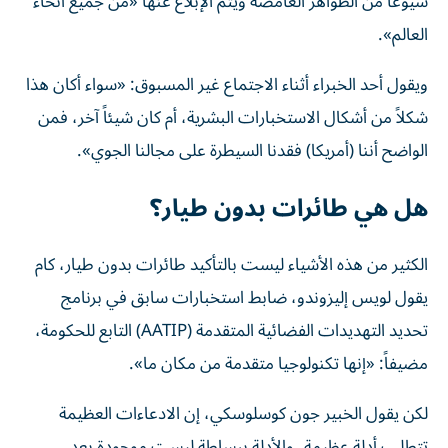
شيوعاً من الظواهر الغامضة ويتم الإبلاغ عنها «من جميع أنحاء
العالم».
ويقول أحد الخبراء أثناء الاجتماع غير المسبوق: «سواء أكان هذا
شكلاً من أشكال الاستخبارات البشرية، أم كان شيئاً آخر، فمن
الواضح أننا (أمريكا) فقدنا السيطرة على مجالنا الجوي».
هل هي طائرات بدون طيار؟
الكثير من هذه الأشياء ليست بالتأكيد طائرات بدون طيار، كام
يقول لويس إليزوندو، ضابط استخبارات سابق في برنامج
تحديد التهديدات الفضائية المتقدمة (AATIP) التابع للحكومة،
مضيفاً: «إنها تكنولوجيا متقدمة من مكان ما».
لكن يقول الخبير جون كوسلوسكي، إن الادعاءات العظيمة
تتطلب أدلة عظيمة، والأدلة ببساطة ليست موجودة بعد،