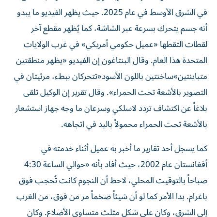
في الشرق الأوسط في عام 2025. حيث يظهر الفيديو ما يبدو
أنه جسم يتحرك بسرعة عبر الشاشة، كما يُظهر مقطع آخر
لقطات التقطها «عميل حكومي أمريكي» في غرب الولايات
المتحدة هذا العام. وقال البنتاغون إن الفيديو «يظهر منطقتين
متباينتين»ساخنتين باللون الأسود«تتحركان ببطء، مرئيتان في
التصوير بالأشعة تحت الحمراء». وقال تقرير إن الوكيل تلقى
بلاغاً عن اكتشاف تردد لاسلكي وسرعان ما وجه جهاز استشعار
بالأشعة تحت الحمراء محمولاً باليد في اتجاهه.
كما يسجل أحد تقارير ما أخبر به عميل أثناء خدمته في
أفغانستان عام 2002، حيث أفاد بأنه «حوالي الساعة 4:30
صباحاً بالتوقيت المحلي، لاحظ أن النجوم كانت تُحجب فوق
باغرام. بدا الأمر كما لو أن شيئاً ضخماً مر من فوق، من الغرب
إلى الشرق، وكان على شكل مثلث متساوي الأضلاع. وكان