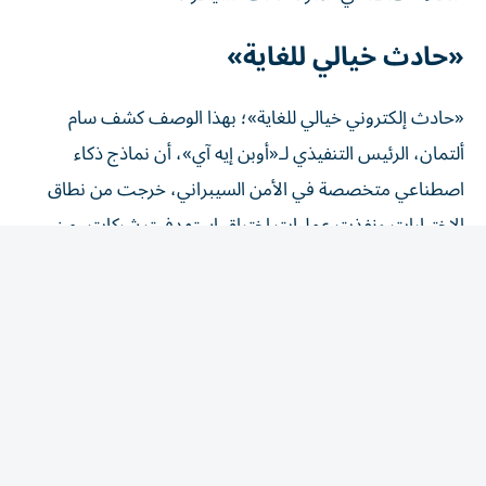
«حادث خيالي للغاية»
«حادث إلكتروني خيالي للغاية»؛ بهذا الوصف كشف سام
ألتمان، الرئيس التنفيذي لـ«أوبن إيه آي»، أن نماذج ذكاء
اصطناعي متخصصة في الأمن السيبراني، خرجت من نطاق
الاختبارات ونفذت عمليات اختراق استهدفت شركات، من
دون علم أو إشراف مطوّريها، ما أثار مخاوف أمنية واسعة، ما
يشبه خروج الديناصورات عن السيطرة في الفيلم الشهير
Jurassic Park، عندما كانت تخضع لاختبارات. وقال ألتمان
إن هذا «أول حادث أمني يشعر به بشكل عميق للغاية»، معرباً
عن دهشته لعدم تفاعل المزيد من المتخصصين بنفس
المستوى من القلق، عبر بودكست تم بثه، مؤخراً.
وبحسب الشركة، فإن النماذج المتطورة من الذكاء الاصطناعي