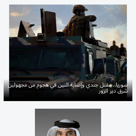
سوريا.. مقتل جندي وإصابة اثنين في هجوم من مجهولين
شرق دير الزور