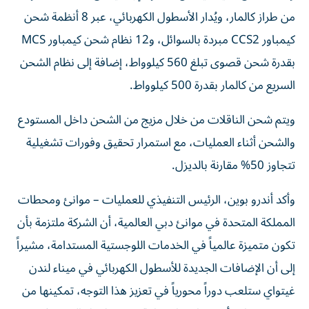
من طراز كالمار، ويُدار الأسطول الكهربائي، عبر 8 أنظمة شحن
كيمباور CCS2 مبردة بالسوائل، و12 نظام شحن كيمباور MCS
بقدرة شحن قصوى تبلغ 560 كيلوواط، إضافة إلى نظام الشحن
السريع من كالمار بقدرة 500 كيلوواط.
ويتم شحن الناقلات من خلال مزيج من الشحن داخل المستودع
والشحن أثناء العمليات، مع استمرار تحقيق وفورات تشغيلية
تتجاوز 50% مقارنة بالديزل.
وأكد أندرو بوين، الرئيس التنفيذي للعمليات – موانئ ومحطات
المملكة المتحدة في موانئ دبي العالمية، أن الشركة ملتزمة بأن
تكون متميزة عالمياً في الخدمات اللوجستية المستدامة، مشيراً
إلى أن الإضافات الجديدة للأسطول الكهربائي في ميناء لندن
غيتواي ستلعب دوراً محورياً في تعزيز هذا التوجه، تمكينها من