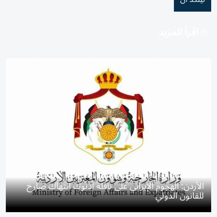
اقرأ المزيد
الأردن: الهجوم الإيراني على ناقلة أدنوك انتهاك صارخ
للقانون الدولي