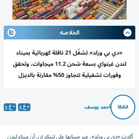
الخلاصه
«دي بي ورلد» تشغّل 21 ناقلة كهربائية بميناء
لندن غيتواي بسعة شحن 11.2 ميجاوات، وتحقق
وفورات تشغيلية تتجاوز 50% مقارنة بالديزل
أحمد يوسف
أكدت «دي بي ورلد»، عبر حسابها على لينكد إن، أن ميناء لندن