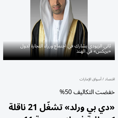
ثاني الزيودي يشارك في اجتماع وزراء التجارة لدول
«بريكس» في الهند
اقتصاد
/
أسواق الإمارات
خفضت التكاليف 50%
«دي بي ورلد» تشغّل 21 ناقلة