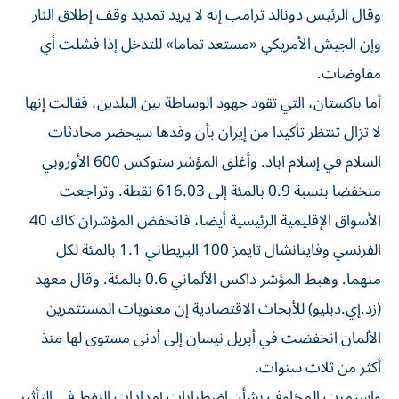
وقال الرئيس دونالد ترامب إنه لا يريد تمديد ​وقف إطلاق ⁠النار
وإن الجيش الأمريكي «مستعد تماما» للتدخل إذا فشلت أي
‌مفاوضات.
أما باكستان، التي تقود ‌جهود الوساطة بين البلدين، فقالت إنها
لا تزال تنتظر تأكيدا من إيران بأن وفدها سيحضر محادثات
السلام في إسلام اباد. وأغلق المؤشر ستوكس 600 الأوروبي
منخفضا ‌بنسبة 0.9 بالمئة إلى 616.03 نقطة. وتراجعت
الأسواق الإقليمية الرئيسية أيضا، فانخفض المؤشران ⁠كاك 40
الفرنسي وفاينانشال تايمز 100 البريطاني 1.1 بالمئة لكل
منهما. وهبط المؤشر داكس الألماني 0.6 بالمئة. وقال معهد
(زد.إي.دبليو) للأبحاث الاقتصادية إن معنويات المستثمرين
الألمان انخفضت في أبريل نيسان إلى أدنى مستوى لها منذ
أكثر من ثلاث سنوات.
واستمرت المخاوف بشأن اضطرابات إمدادات النفط في التأثير