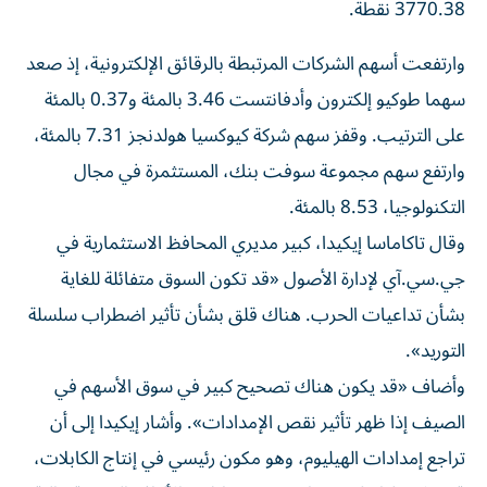
3770.38 نقطة.
وارتفعت أسهم الشركات المرتبطة ​بالرقائق الإلكترونية، إذ صعد
سهما طوكيو إلكترون وأدفانتست 3.46 ‌بالمئة و0.37 بالمئة
على الترتيب. وقفز سهم شركة كيوكسيا هولدنجز 7.31 بالمئة،
وارتفع سهم مجموعة سوفت بنك، المستثمرة في مجال
⁠التكنولوجيا، 8.53 بالمئة.
وقال تاكاماسا إيكيدا، كبير مديري المحافظ الاستثمارية في
جي.سي.آي لإدارة الأصول «قد تكون السوق متفائلة للغاية
بشأن تداعيات الحرب. ​هناك ‌قلق بشأن تأثير اضطراب سلسلة
التوريد».
وأضاف «قد يكون هناك ‌تصحيح كبير في سوق الأسهم في
الصيف إذا ظهر تأثير نقص الإمدادات». وأشار إيكيدا إلى أن
تراجع إمدادات الهيليوم، وهو ‌مكون رئيسي ‌في إنتاج الكابلات،