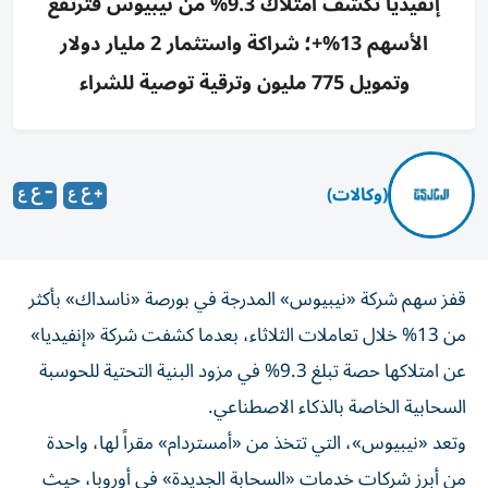
إنفيديا تكشف امتلاك 9.3% من نيبيوس فترتفع
الأسهم 13%+؛ شراكة واستثمار 2 مليار دولار
وتمويل 775 مليون وترقية توصية للشراء
(وكالات)
قفز سهم شركة «نيبيوس» المدرجة في بورصة «ناسداك» بأكثر
من 13% خلال تعاملات الثلاثاء، بعدما كشفت شركة «إنفيديا»
عن امتلاكها حصة تبلغ 9.3% في مزود البنية التحتية للحوسبة
السحابية الخاصة بالذكاء الاصطناعي.
وتعد «نيبيوس»، التي تتخذ من «أمستردام» مقراً لها، واحدة
من أبرز شركات خدمات «السحابة الجديدة» في أوروبا، حيث