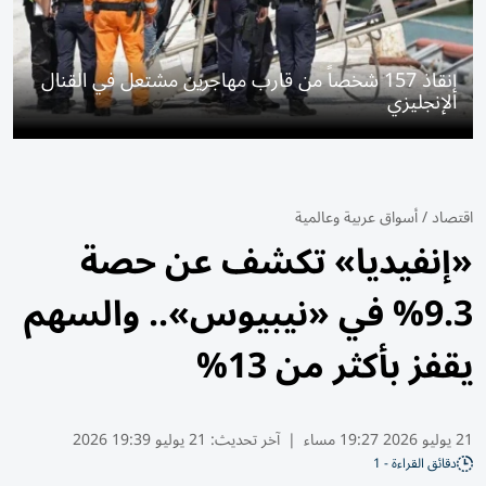
إنقاذ 157 شخصاً من قارب مهاجرين مشتعل في القنال
الإنجليزي
اقتصاد
/
أسواق عربية وعالمية
«إنفيديا» تكشف عن حصة
9.3% في «نيبيوس».. والسهم
يقفز بأكثر من 13%
21 يوليو 2026 19:27 مساء
|
آخر تحديث:
21 يوليو 19:39 2026
دقائق القراءة - 1