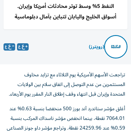
النفط 5% وسط توتر محادثات أمريكا وإيران.
أسواق الخليج واليابان تتباين بآمال دبلوماسية
(رويترز)
تراجعت الأسهم الأمريكية يوم الثلاثاء مع تزايد مخاوف
المستثمرين من عدم التوصل إلى اتفاق سلام بين الولايات
المتحدة وإيران قبل انتهاء وقف إطلاق النار المقرر يوم الأربعاء.
أغلق مؤشر ستاندرد آند بورز 500 منخفضا بنسبة 0.63% عند
7064.01 نقطة، بينما انخفض مؤشر ناسداك المركب بنسبة
0.59% عند 24259.96 نقطة. وتراجع مؤشر داو جونز الصناعي