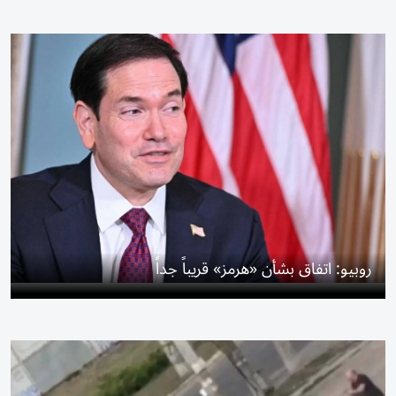
روبيو: اتفاق بشأن «هرمز» قريباً جداً