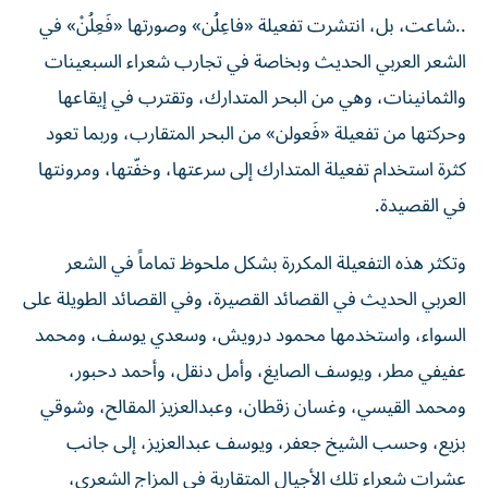
..شاعت، بل، انتشرت تفعيلة «فاعِلُن» وصورتها «فَعِلُنْ» في
الشعر العربي الحديث وبخاصة في تجارب شعراء السبعينات
والثمانينات، وهي من البحر المتدارك، وتقترب في إيقاعها
وحركتها من تفعيلة «فَعولن» من البحر المتقارب، وربما تعود
كثرة استخدام تفعيلة المتدارك إلى سرعتها، وخفّتها، ومرونتها
في القصيدة.
وتكثر هذه التفعيلة المكررة بشكل ملحوظ تماماً في الشعر
العربي الحديث في القصائد القصيرة، وفي القصائد الطويلة على
السواء، واستخدمها محمود درويش، وسعدي يوسف، ومحمد
عفيفي مطر، ويوسف الصايغ، وأمل دنقل، وأحمد دحبور،
ومحمد القيسي، وغسان زقطان، وعبدالعزيز المقالح، وشوقي
بزيع، وحسب الشيخ جعفر، ويوسف عبدالعزيز، إلى جانب
عشرات شعراء تلك الأجيال المتقاربة في المزاج الشعري،