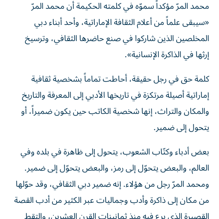
محمد المرّ مؤكداً سموّه في كلمته الحكيمة أن محمد المرّ
«سيبقى علماً من أعلام الثقافة الإماراتية، وأحد أبناء دبي
المخلصين الذين شاركوا في صنع حاضرها الثقافي، وترسيخ
إرثها في الذاكرة الإنسانية».
كلمة حق في رجل حقيقة، أحاطت تماماً بشخصية ثقافية
إماراتية أصيلة مرتكزة في تاريخها الأدبي إلى المعرفة والتاريخ
والمكان والتراث، إنها شخصية الكاتب حين يكون ضميراً، أو
يتحول إلى ضمير.
بعض أدباء وكتّاب الشعوب، يتحول إلى ظاهرة في بلده وفي
العالم، والبعض يتحوّل إلى رمز، والبعض يتحوّل إلى ضمير.
ومحمد المرّ رجل من هؤلاء. إنه ضمير دبي الثقافي، وقد حوّلها
من مكان إلى ذاكرة وأدب وجماليات عبر الكثير من أدب القصة
القصيرة الذي برع فيه منذ ثمانينات القرن العشرين، والتقط