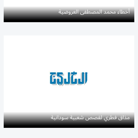
أخطاء محمد المصطفى العروضية
مذاق فطري لقصص شعبية سودانية