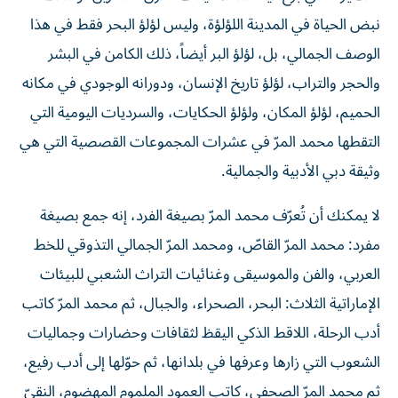
نبض الحياة في المدينة اللؤلؤة، وليس لؤلؤ البحر فقط في هذا
الوصف الجمالي، بل، لؤلؤ البر أيضاً، ذلك الكامن في البشر
والحجر والتراب، لؤلؤ تاريخ الإنسان، ودورانه الوجودي في مكانه
الحميم، لؤلؤ المكان، ولؤلؤ الحكايات، والسرديات اليومية التي
التقطها محمد المرّ في عشرات المجموعات القصصية التي هي
وثيقة دبي الأدبية والجمالية.
لا يمكنك أن تُعرّف محمد المرّ بصيغة الفرد، إنه جمع بصيغة
مفرد: محمد المرّ القاصّ، ومحمد المرّ الجمالي التذوقي للخط
العربي، والفن والموسيقى وغنائيات التراث الشعبي للبيئات
الإماراتية الثلاث: البحر، الصحراء، والجبال، ثم محمد المرّ كاتب
أدب الرحلة، اللاقط الذكي اليقظ لثقافات وحضارات وجماليات
الشعوب التي زارها وعرفها في بلدانها، ثم حوّلها إلى أدب رفيع،
ثم محمد المرّ الصحفي، كاتب العمود الملموم المهضوم، النقيّ