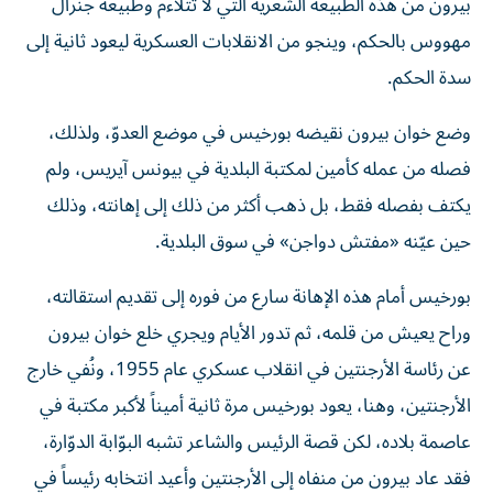
بيرون من هذه الطبيعة الشعرية التي لا تتلاءم وطبيعة جنرال
مهووس بالحكم، وينجو من الانقلابات العسكرية ليعود ثانية إلى
سدة الحكم.
وضع خوان بيرون نقيضه بورخيس في موضع العدوّ، ولذلك،
فصله من عمله كأمين لمكتبة البلدية في بيونس آيريس، ولم
يكتف بفصله فقط، بل ذهب أكثر من ذلك إلى إهانته، وذلك
حين عيّنه «مفتش دواجن» في سوق البلدية.
بورخيس أمام هذه الإهانة سارع من فوره إلى تقديم استقالته،
وراح يعيش من قلمه، ثم تدور الأيام ويجري خلع خوان بيرون
عن رئاسة الأرجنتين في انقلاب عسكري عام 1955، ونُفي خارج
الأرجنتين، وهنا، يعود بورخيس مرة ثانية أميناً لأكبر مكتبة في
عاصمة بلاده، لكن قصة الرئيس والشاعر تشبه البوّابة الدوّارة،
فقد عاد بيرون من منفاه إلى الأرجنتين وأعيد انتخابه رئيساً في