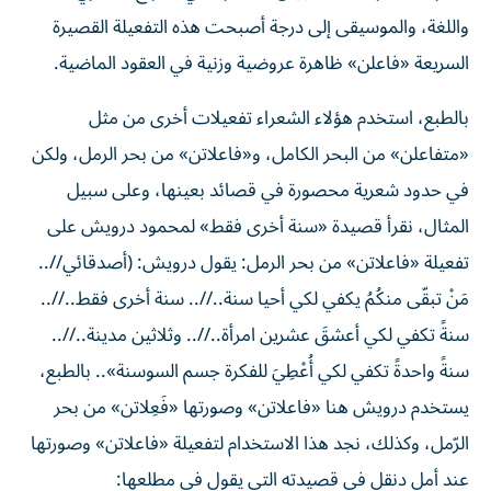
واللغة، والموسيقى إلى درجة أصبحت هذه التفعيلة القصيرة
السريعة «فاعلن» ظاهرة عروضية وزنية في العقود الماضية.
بالطبع، استخدم هؤلاء الشعراء تفعيلات أخرى من مثل
«متفاعلن» من البحر الكامل، و«فاعلاتن» من بحر الرمل، ولكن
في حدود شعرية محصورة في قصائد بعينها، وعلى سبيل
المثال، نقرأ قصيدة «سنة أخرى فقط» لمحمود درويش على
تفعيلة «فاعلاتن» من بحر الرمل: يقول درويش: (أصدقائي//..
مَنْ تبقّى منكُمُ يكفي لكي أحيا سنة..//.. سنة أخرى فقط..//..
سنةً تكفي لكي أعشقَ عشرين امرأة..//.. وثلاثين مدينة..//..
سنةً واحدةً تكفي لكي أُعْطِيَ للفكرة جسم السوسنة».. بالطبع،
يستخدم درويش هنا «فاعلاتن» وصورتها «فَعِلاتن» من بحر
الرّمل، وكذلك، نجد هذا الاستخدام لتفعيلة «فاعلاتن» وصورتها
عند أمل دنقل في قصيدته التي يقول في مطلعها: