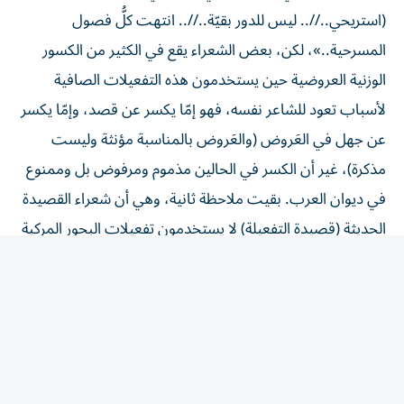
(استريحي..//.. ليس للدور بقيّة..//.. انتهت كلُّ فصول
المسرحية..»، لكن، بعض الشعراء يقع في الكثير من الكسور
الوزنية العروضية حين يستخدمون هذه التفعيلات الصافية
لأسباب تعود للشاعر نفسه، فهو إمّا يكسر عن قصد، وإمّا يكسر
عن جهل في العَروض (والعَروض بالمناسبة مؤنثة وليست
مذكرة)، غير أن الكسر في الحالين مذموم ومرفوض بل وممنوع
في ديوان العرب. بقيت ملاحظة ثانية، وهي أن شعراء القصيدة
الحديثة (قصيدة التفعيلة) لا يستخدمون تفعيلات البحور المركبة
مثل البسيط (مستفعلن فاعلن، مستفعلن، فاعلن) أو بحر
الخفيف: (فاعلاتن مستفعلن فاعلاتن) وذلك لصعوبة هذا
التركيب الوزني في الشعر الحديث. من المهم القول أيضاً، إن
بعض شعراء قصيدة النثر يعرفون العروض، والبعض يجهله
جهلاً مطبقاً، وهذه قضية عروضية أخرى لها الكثير من
الملابسات والشروح.