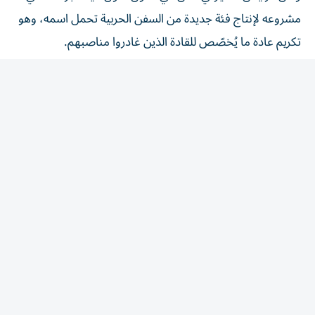
مشروعه لإنتاج فئة جديدة من السفن الحربية تحمل اسمه، وهو
تكريم عادة ما يُخصّص للقادة الذين غادروا مناصبهم.
وأوضح مكتب الميزانية في الكونغرس أن هذه السفن ستكون
مدججة بالسلاح، إذ ستزود صواريخ مضادة للطائرات وأخرى من
نوع بحر-أرض، وأسلحة فرط صوتية، وصواريخ كروز نووية،
وأشعة ليزر، ومدفعا كهرومغناطيسيا.
وستكون هذه السفن أكبر بكثير من المدمرات والطرادات
الأميركية الحالية، إلا أن إزاحتها (حجم المياه التي يزيحها هيكل
السفينة) ستبقى أقل بقليل من إزاحة آخر البوارج الأميركية التي
تنتمي إلى فئة «آيوا» والتي أُخرجت من الخدمة في تسعينيات
القرن الماضي.
وتواجه واشنطن الآن تأخرا كبيرا مقارنة ببكين من حيث عدد