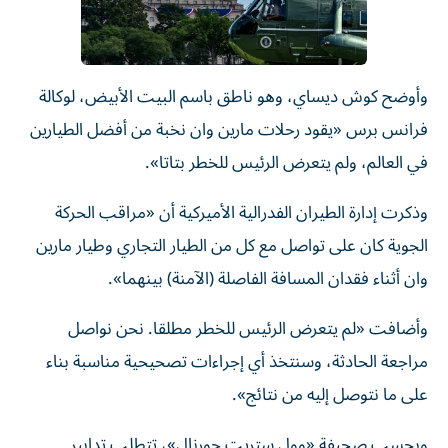
وأوضح كوش ديساي، وهو ناطق باسم البيت الأبيض، لوكالة
فرانس برس «يقود رحلات مارين وان نخبة من أفضل الطيارين
في العالم، ولم يتعرض الرئيس للخطر بتاتا».
وذكرت إدارة الطيران الفدرالية الأميركية أن «مراقب الحركة
الجوية كان على تواصل مع كل من الطيار التجاري وطيار مارين
وان أثناء فقدان المسافة الفاصلة (الآمنة) بينهما».
وأضافت «لم يتعرض الرئيس للخطر مطلقا. نحن نواصل
مراجعة الحادثة، وسنتخذ أي إجراءات تصحيحية مناسبة بناء
على ما نتوصل إليه من نتائج».
وبحسب صحيفة «وول ستريت جورنال»، تتطلب تدابير