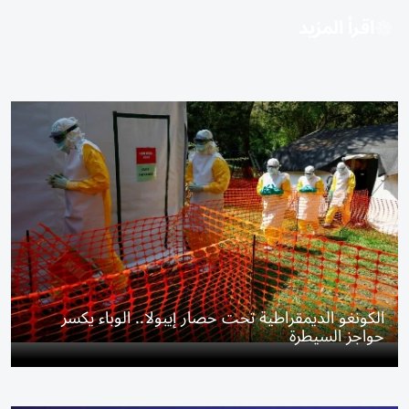
اقرأ المزيد
الكونغو الديمقراطية تحت حصار إيبولا.. الوباء يكسر
حواجز السيطرة