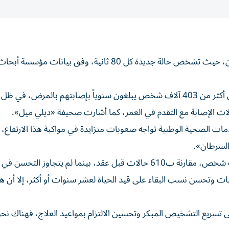
سجلت بريطانيا مستوى قياسياً في حالات الإصابة بالسرطان، حيث تشخص حالة جديدة كل 80 ثانية، وفق بيانات مؤسسة أبح
وقالت ميشيل ميتشل، المديرة التنفيذية، إن التقرير يظهر أن أكثر من 403 آلاف شخص يبلغون سنوياً بإصابتهم بالمرض
ات الإصابة مع التقدم في العمر، كما أشارت صحيفة «ديلي ميل».
 الصحية الوطنية تواجه صعوبات متزايدة في مواكبة هذا الارتفاع، 
السرطان».
وأوضحت: «ارتفع معدل الإصابة إلى 620 حالة لكل 10 آلاف شخص، مقارنة ب610 حالات قبل عقد، بينما لم يتجاوز التحسن في
قاً. ورغم تراجع الوفيات وتحسن نسب البقاء على قيد الحياة لعشر سنوات أو أكثر، إلا أن 