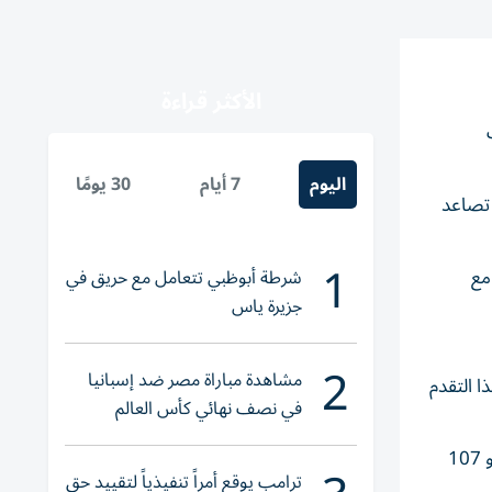
الأكثر قراءة
اث
اليوم
7 أيام
30 يومًا
، في ظل تصاعد
1
مع
شرطة أبوظبي تتعامل مع حريق في
جزيرة ياس
2
مشاهدة مباراة مصر ضد إسبانيا
هذا التقدم
في نصف نهائي كأس العالم
لناشئات اليد 2026
وأكدت أن إطلاق الخطة الوطنية ليس نهاية المهمة، داعية إلى تسريع التشخيص المبكر وتحسين الالتزام بمواعيد العلاج، فهناك نحو 107
ترامب يوقع أمراً تنفيذياً لتقييد حق