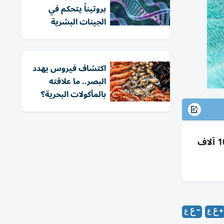
بروتيناً يتحكم في
الجينات البشرية
اكتشاف فيروس يهدد
البصر.. ما علاقته
بالمأكولات البحرية؟
بريطانيا تسجل رقماً قياسياً: تشخيص سرطان كل 80 ثانية؛ 403 آلاف سنوياً وضغوط على NHS وتأخر علاج 107 آلاف