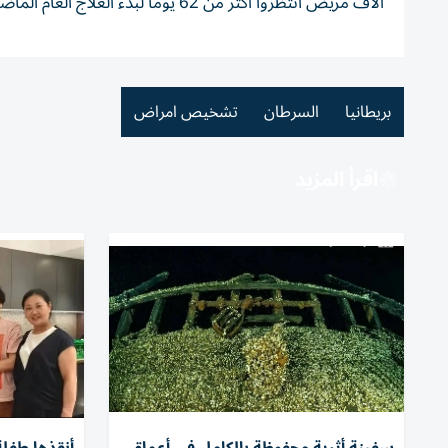
آلاف مريض انتظروا أكثر من 62 يوماً لبدء العلاج العام الماضي.
بريطانيا
السرطان
تشخيص امراض
اقرأ المزيد