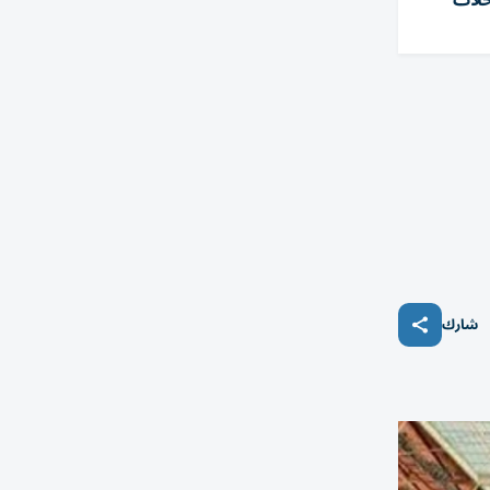
حلات
شارك