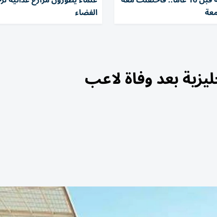
أنقذها طفلة قبل 16 عاماً.. فاحتفلت معه
علماء يطوّرون مزارع غذائية لر
معة
الفضاء
يزية بعد وفاة لاعب