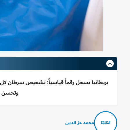
وتحسن م
محمد عز الدين