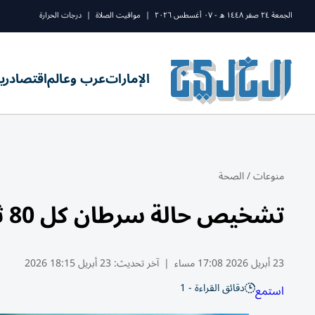
الجمعة ٢٤ صفر ١٤٤٨ ه - ٠٧ أغسطس ٢٠٢٦
|
مواقيت الصلاة
|
درجات الحرارة
الإمارات
عرب وعالم
اقتصاد
ري
منوعات
/
الصحة
تشخيص حالة سرطان كل 80 ثانية في بريطانيا
23 أبريل 2026 17:08 مساء
|
آخر تحديث:
23 أبريل 18:15 2026
دقائق القراءة - 1
استمع