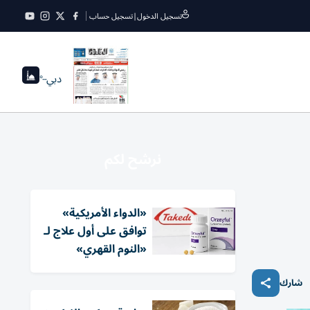
تسجيل الدخول
|
تسجيل حساب
دبي
--°
نرشح لكم
«الدواء الأمريكية»
توافق على أول علاج لـ
«النوم القهري»
شارك