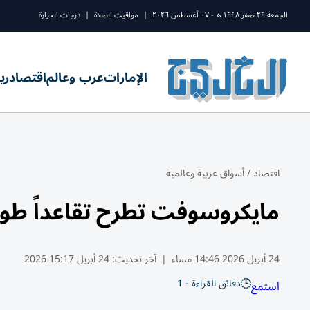
الجمعة ٢٤ صفر ١٤٤٨ ه - ٠٧ أغسطس ٢٠٢٦
|
مواقيت الصلاة
|
درجات الحرارة
الإمارات
عرب وعالم
اقتصاد
ري
اقتصاد
/
أسواق عربية وعالمية
مايكروسوفت تطرح تقاعداً طوعي
24 أبريل 2026 14:46 مساء
|
آخر تحديث:
24 أبريل 15:17 2026
دقائق القراءة - 1
استمع