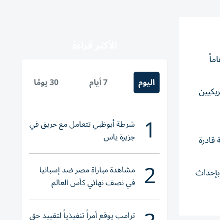
الأكثر قراءة
 الموظفين الأمريكيين، وهي سابقة بالنسبة لعملاق البرمجيات البالغ من العمر 51 عاماً
اليوم
7 أيام
30 يومًا
ريكيين
1
شرطة أبوظبي تتعامل مع حريق في
جزيرة ياس
 قادرة
2
مشاهدة مباراة مصر ضد إسبانيا
بإحداث
في نصف نهائي كأس العالم
لناشئات اليد 2026
ترامب يوقع أمراً تنفيذياً لتقييد حق