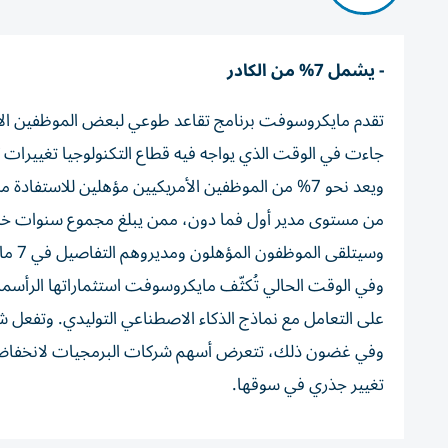
- يشمل 7% من الكادر
جاءت في الوقت الذي يواجه فيه قطاع التكنولوجيا تغييرات ك
ويعد نحو 7% من الموظفين الأمريكيين مؤهلين للاستفا
من مستوى مدير أول فما دون، ممن يبلغ مجموع سنوات خدمتهم وأعمارهم
وسيتلقى الموظفون المؤهلون ومديروهم التفاصيل في 7 مايو، ولا يمكن لمن لديهم خطط حوافز المبيعات المشاركة.
وفي الوقت الحالي تُكثّف مايكروسوفت استثماراتها الرأسمالي
على التعامل مع نماذج الذكاء الاصطناعي التوليدي. وتفعل ش
وفي غضون ذلك، تتعرض أسهم شركات البرمجيات لانخفاض حاد
تغيير جذري في سوقها.