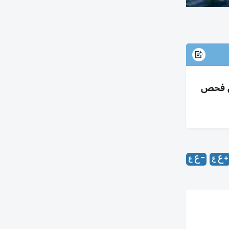
1 دقيقة، خفّض معالجة البيانات 87.5% وقلّص فحص