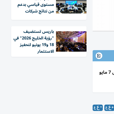
مستوى قياسي بدعم
من نتائج شركات
باريس تستضيف
"رؤية الخليج 2026" في
18 و19 يونيو لتحفيز
الاستثمار
مايكروسوفت تطلق تقاعداً طوعياً لـ7% من موظفيها بأمريكا لمدير أول فما دون بشرط عمر+خدمة 70+؛ تفاصيل 7 مايو