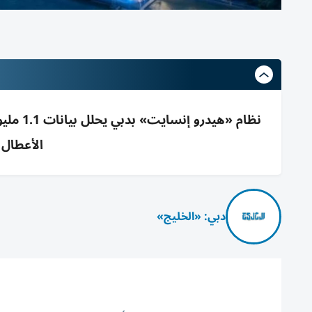
الأعطال من 30 يوماً ل
دبي: «الخليج»