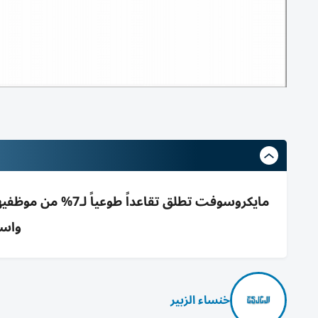
واست
خنساء الزبير