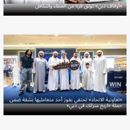
«أوقاف دبي» توثق قرناً من العطاء والتكافل
«تعاونية الاتحاد» تحتفي بفوز أحد متعامليها بشقة ضمن
حملة «اربح منزلك في دبي»