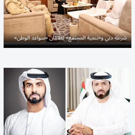
شرطة دبي و«تنمية المجتمع» تطلقان «سواعد الوطن»