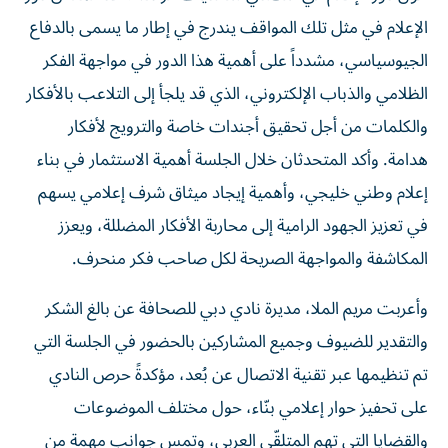
الإعلام في مثل تلك المواقف يندرج في إطار ما يسمى بالدفاع
الجيوسياسي، مشدداً على أهمية هذا الدور في مواجهة الفكر
الظلامي والذباب الإلكتروني، الذي قد يلجأ إلى التلاعب بالأفكار
والكلمات من أجل تحقيق أجندات خاصة والترويج لأفكار
هدامة. وأكد المتحدثان خلال الجلسة أهمية الاستثمار في بناء
إعلام وطني خليجي، وأهمية إيجاد ميثاق شرف إعلامي يسهم
في تعزيز الجهود الرامية إلى محاربة الأفكار المضللة، ويعزز
المكاشفة والمواجهة الصريحة لكل صاحب فكر منحرف.
وأعربت مريم الملا، مديرة نادي دبي للصحافة عن بالغ الشكر
والتقدير للضيوف وجميع المشاركين بالحضور في الجلسة التي
تم تنظيمها عبر تقنية الاتصال عن بُعد، مؤكدةً حرص النادي
على تحفيز حوار إعلامي بنّاء، حول مختلف الموضوعات
والقضايا التي تهم المتلقّي العربي، وتمس جوانب مهمة من