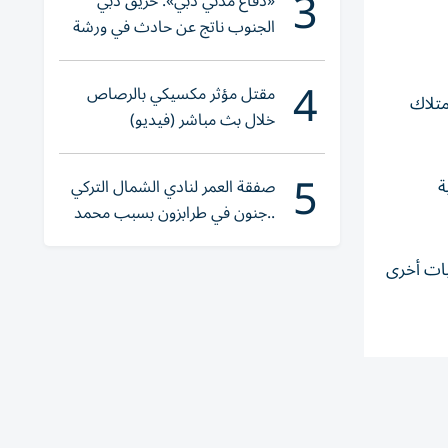
3
«دفاع مدني دبي»: حريق دبي
الجنوب ناتج عن حادث في ورشة
ولا إصابات
4
مقتل مؤثر مكسيكي بالرصاص
متلاك
خلال بث مباشر (فيديو)
5
ة
صفقة العمر لنادي الشمال التركي
..جنون في طرابزون بسبب محمد
صلاح
يات أخرى