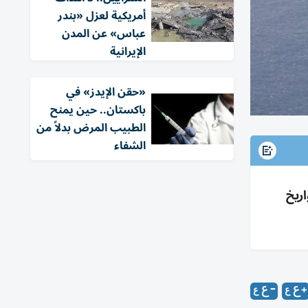
أمريكية لعزل «بندر
عباس» عن المدن
الإيرانية
«حقن الإيدز» في
باكستان.. حين يمنح
الطبيب المرض بدلاً من
الشفاء
اريخ