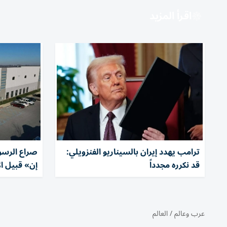
اقرأ المزيد
ترامب يهدد إيران بالسيناريو الفنزويلي:
صراع الرس
قد نكرره مجدداً
إن» قبيل ال
عرب وعالم
/
العالم