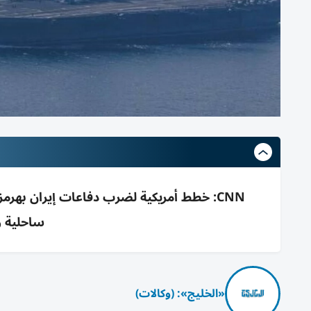
CNN: خطط أمريكية لضرب دفاعات إيران بهرمز
ساحلية و
«الخليج»: (وكالات)