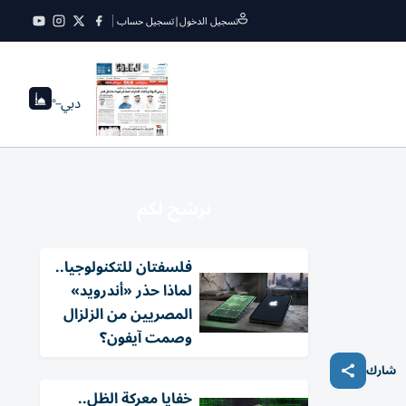
تسجيل الدخول
|
تسجيل حساب
دبي
--°
نرشح لكم
فلسفتان للتكنولوجيا..
لماذا حذر «أندرويد»
المصريين من الزلزال
وصمت آيفون؟
شارك
خفايا معركة الظل..