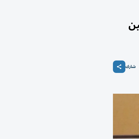
ين
شارك