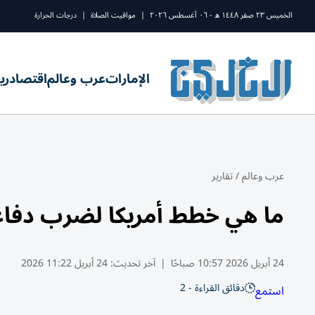
الخميس ٢٣ صفر ١٤٤٨ ه - ٠٦ أغسطس ٢٠٢٦
|
مواقيت الصلاة
|
درجات الحرارة
الإمارات
عرب وعالم
اقتصاد
ري
عرب وعالم
/
تقارير
ما هي خطط أمريكا لضرب دفاع
24 أبريل 2026 10:57 صباحًا
|
آخر تحديث:
24 أبريل 11:22 2026
دقائق القراءة - 2
استمع