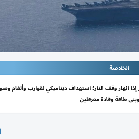
الخلاصة
 إذا انهار وقف النار؛ استهداف ديناميكي لقوارب وألغام وصو
بنى طاقة وقادة معرقلين