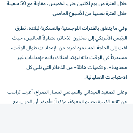
خلال الفترة نفسها من الأسبوع الماضي.
وفي ما يتعلق بالقدرات اللوجستية والعسكرية لبلاده، تطرق
الرئيس الأمريكي إلى مخزون الذخائر، متناولاً الجانبين، حيث
لفت إلى الحاجة المستمرة لمزيد من الإمدادات طوال الوقت،
مستدركاً في الوقت ذاته ليؤكد امتلاك بلاده «إمدادات غير
محدودة»، و«كميات هائلة» من الذخائر التي تلبي كل
الاحتياجات العملياتية.
وعلى الصعيد الميداني والسياسي لمسار الصراع، أعرب ترامب
عن ثقته الكبيرة بحسم المعركة، مؤكداً: «أعتقد أن الحرب مع
إيران ستنتهي قريباً جداً».
وأضاف مشدداً على تداعيات الضغط العسكري والاستنزاف:
«لا أعتقد أن إيران قادرة على الصمود لفترة أطول». في السياق،