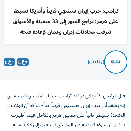
ترامب: حرب إيران ستنتهي قريباً وأمريكا تسيطر
على هرمز؛ تراجع العبور إلى 33 سفينة والأسواق
تترقب محادثات إيران وعمان لإعادة فتحه
(وكالات)
قال الرئيس الأمريكي ‌دونالد ترامب، مساء الخميس للصحفيين
إنه يعتقد ​أن حرب إيران «ستنتهي قريباً جداً»، وأكد أن الولايات
المتحدة تسيطر حالياً على مضيق هرمز بالكامل،فيما أظهرت
بيانات أن حركة الملاحة عبر المضيق تراجعت إلى 33 سفينة
خلال الفترة من يوم الاثنين حتى،الخميس، مقارنة مع 50 سفينة