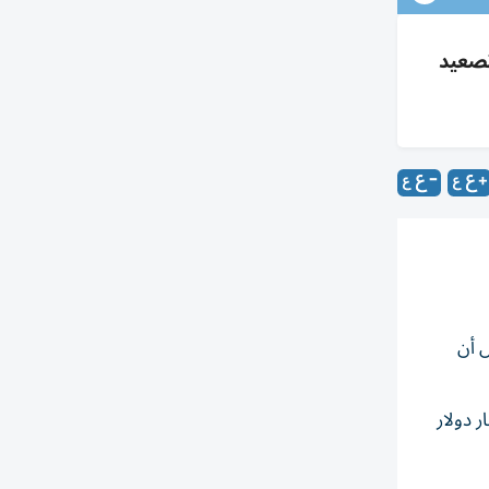
 وتصعيد
تها قبل أن
الأمريكية أنه «تم ‌الانتهاء من رد المبالغ (الرسوم ‌بالإضافة إلى الفوائد) البالغة 100 مليار دولار