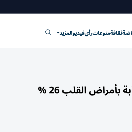
اضة
ثقافة
منوعات
رأي
فيديو
المزيد
بأمراض القلب 26 %