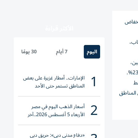
انخفاض
الأكثر قراءة
اب،
اليوم
7 أيام
30 يومًا
 والصين،
1
الإمارات.. أمطار غزيرة على بعض
رتبط
المناطق تستمر حتى الأحد
ناً، وسكان المناطق
2
أسعار الذهب اليوم في مصر
الأربعاء 5 أغسطس 2026..آخر
تحديث لعيار 21
«دفاع مدني دبي»: حريق دبي