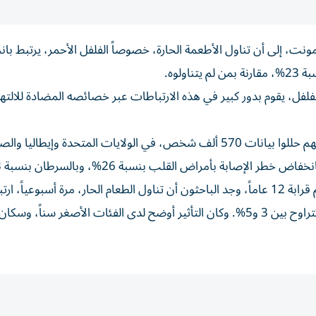
ونت، إلى أن تناول الأطعمة الحارة، خصوصاً الفلفل الأحمر، يرتبط ب
لفل، يقوم بدور كبير في هذه الارتباطات عبر خصائصه المضادة للالته
وقال د. بو شو من الجامعة والباحث الرئيسي في الدراسة، إنهم حللوا بيانات 570 ألف شخص، في الولايات المتحدة وإيطاليا
إصابة بأمراض القلب بنسبة 26%، وبالسرطان بنسبة 23%.
وفي دراسة أخرى شملت نحو 486 ألف بالغ، تمت متابعتهم قرابة 12 عاماً، وجد الباحثون أن تناول الطعام الحار، مرة أسبوعياً، ا
بانخفاض طفيف في مخاطر أمراض الأوعية الدموية بنسبة تتراوح بين 3 و5%. وكان التأثير أوضح لدى الفئات الأصغر س