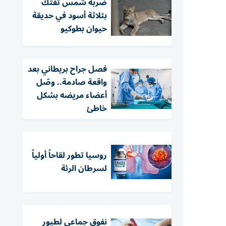
ضربة شمس تفتك
بثلاثة أسود في حديقة
حيوان بطوكيو
فصل جراح بريطاني بعد
واقعة صادمة.. وصّل
أعضاء مريضه بشكل
خاطئ
روسيا تطور لقاحاً أولياً
لسرطان الرئة
نفوق جماعي لطيور