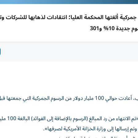
مليار دولار من رسوم جمركية ألغتها المحكمة العليا؛ انتقادات لذهابها للشركات
جديدة 10% و301
أظهرت وثيقة قضائية أن إدارة الرئيس الأمريكي دونالد ترامب، أعادت حوالي 100 مليار دولار من الرسوم ‌الجمركية التي جمع
ذكر ​المستند ⁠المقدم إلى محكمة التجارة الدولية 
تم إرسالها إلى وزارة الخزانة الأمريكية ‌لصرفها».