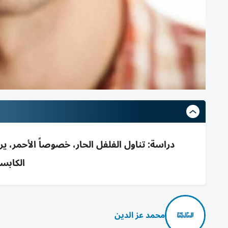
الكابس
محمد عز الدين