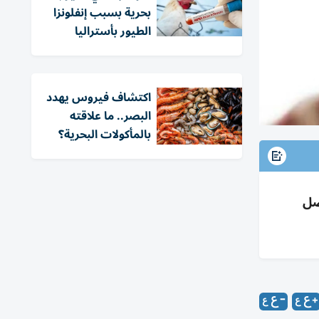
بحرية بسبب إنفلونزا
الطيور بأستراليا
اكتشاف فيروس يهدد
البصر.. ما علاقته
بالمأكولات البحرية؟
راض القلب 26% والسرطان 23% بفضل