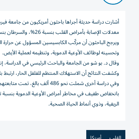
أشارت دراسة حديثة أجراها باحثون أمريكيون من جامعة فيرم
معدلات الإصابة بأمراض القلب بنسبة 26%، والسرطان بنسبة 23%، مقارنة بمن لم يتناولوه.
ويرجح الباحثون أن مركّب الكابسيسين المسؤول عن حرارة الف
وتحسينه لوظائف الأوعية الدموية، وتنظيمه لعملية الأيض.
وكشفت النتائج أن الاستهلاك المنتظم للفلفل الحار، ارتبط بانخفاض خطر ال
الريفية، وذوي أنماط الحياة الصحية.
القلب
أمريكا